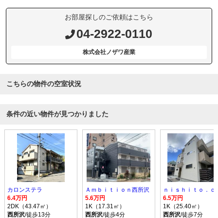
お部屋探しのご依頼はこちら
04-2922-0110
株式会社ノザワ産業
こちらの物件の空室状況
条件の近い物件が見つかりました
カロンステラ
Ａｍｂｉｔｉｏｎ西所沢
ｎｉｓｈｉｔｏ．ｃ
6.4万円
5.6万円
6.5万円
2DK（43.47㎡）
1K（17.31㎡）
1K（25.40㎡）
西所沢
/徒歩13分
西所沢
/徒歩4分
西所沢
/徒歩7分