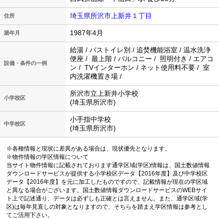
埼玉県所沢市上新井１丁目
住所
1987年4月
築年月
給湯 / バストイレ別 / 追焚機能浴室 / 温水洗浄
便座 / 最上階 / バルコニー / 照明付き / エアコ
設備・条件の一例
ン / TVインターホン / ネット使用料不要 / 室
内洗濯機置き場 /
所沢市立上新井小学校
小学校区
(埼玉県所沢市)
小手指中学校
中学校区
(埼玉県所沢市)
※各種情報と現状に差異がある場合は、現状優先となります。
※物件情報の学区情報について
当サイト物件情報に記載されております通学区域(学区)情報は、国土数値情報
ダウンロードサービスが提供する小学校区データ【2016年度】及び中学校区
データ【2016年度】を元に加工したものですので、記載情報が現在の学区域
と異なる場合がございます。国土数値情報ダウンロードサービスのWEBサイ
ト上で記述通り、データは必ずしも正確とは言えません。また、通学区域(学
区)は毎年見直しの対象となりますので、そちらを踏まえ学区情報は参考とし
てご活用下さい。