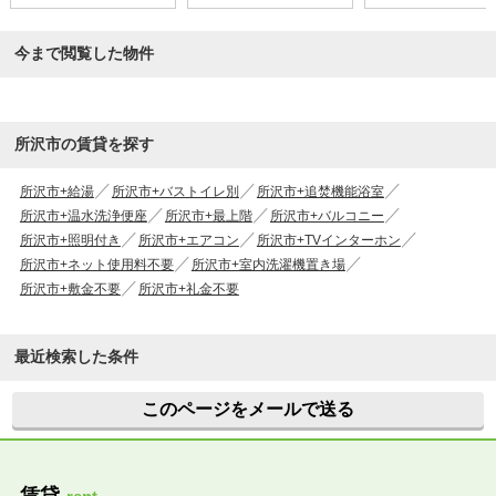
今まで閲覧した物件
所沢市の賃貸を探す
所沢市+給湯
所沢市+バストイレ別
所沢市+追焚機能浴室
所沢市+温水洗浄便座
所沢市+最上階
所沢市+バルコニー
所沢市+照明付き
所沢市+エアコン
所沢市+TVインターホン
所沢市+ネット使用料不要
所沢市+室内洗濯機置き場
所沢市+敷金不要
所沢市+礼金不要
最近検索した条件
このページをメールで送る