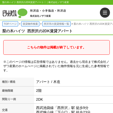
梨の木ハイツ 西所沢の2DK賃貸アパート！｜株式会社ノザワ産業
TOPページ
賃貸物件検索
所沢市の賃貸情報一覧
梨の木ハイツ 西所沢の2DK賃貸ア
梨の木ハイツ
西所沢の2DK賃貸アパート
こちらの物件は掲載が終了しています。
※このページの情報は広告情報ではありません。過去から現在まで株式会社ノ
ザワ産業のホームぺージに掲載されていた物件情報を元に生成した参考情報で
す。
アパート / 木造
種別 / 構造
2階
建物階建
2DK
間取り一例
西武池袋線「西所沢」駅 徒歩9分
交通
西武狭山線「下山口」駅 徒歩23分