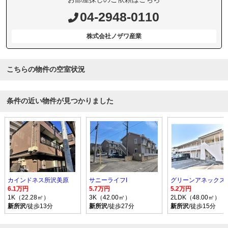
04-2948-0110
株式会社ノザワ産業
こちらの物件の空室状況
条件の近い物件が見つかりました
カインドネス所沢美原
サニーライフI
グリーンアネックス
6.1万円
5.7万円
5.2万円
1K（22.28㎡）
3K（42.00㎡）
2LDK（48.00㎡）
新所沢
/徒歩13分
新所沢
/徒歩27分
新所沢
/徒歩15分