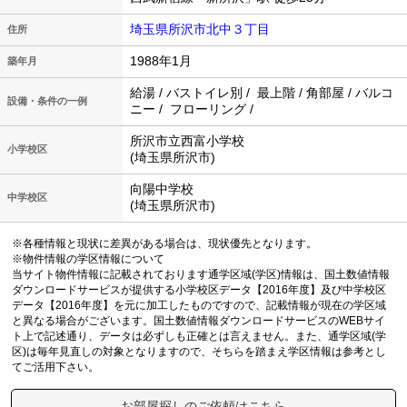
埼玉県所沢市北中３丁目
住所
1988年1月
築年月
給湯 / バストイレ別 / 最上階 / 角部屋 / バルコ
設備・条件の一例
ニー / フローリング /
所沢市立西富小学校
小学校区
(埼玉県所沢市)
向陽中学校
中学校区
(埼玉県所沢市)
※各種情報と現状に差異がある場合は、現状優先となります。
※物件情報の学区情報について
当サイト物件情報に記載されております通学区域(学区)情報は、国土数値情報
ダウンロードサービスが提供する小学校区データ【2016年度】及び中学校区
データ【2016年度】を元に加工したものですので、記載情報が現在の学区域
と異なる場合がございます。国土数値情報ダウンロードサービスのWEBサイ
ト上で記述通り、データは必ずしも正確とは言えません。また、通学区域(学
区)は毎年見直しの対象となりますので、そちらを踏まえ学区情報は参考とし
てご活用下さい。
お部屋探しのご依頼はこちら