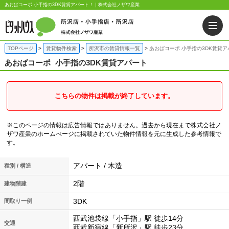
あおばコーポ 小手指の3DK賃貸アパート！｜株式会社ノザワ産業
TOPページ
賃貸物件検索
所沢市の賃貸情報一覧
あおばコーポ 小手指の3DK賃貸ア
あおばコーポ
小手指の3DK賃貸アパート
こちらの物件は掲載が終了しています。
※このページの情報は広告情報ではありません。過去から現在まで株式会社ノ
ザワ産業のホームぺージに掲載されていた物件情報を元に生成した参考情報で
す。
アパート / 木造
種別 / 構造
2階
建物階建
3DK
間取り一例
西武池袋線「小手指」駅 徒歩14分
交通
西武新宿線「新所沢」駅 徒歩23分