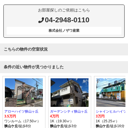
お部屋探しのご依頼はこちら
04-2948-0110
株式会社ノザワ産業
こちらの物件の空室状況
条件の近い物件が見つかりました
アローハイツ狭山ヶ丘
ガーデンシティ狭山ヶ丘
シャインヒルハイツ
3.5万円
4万円
3万円
ワンルーム（17.50㎡）
1K（19.30㎡）
1K（25.25㎡）
狭山ケ丘
/徒歩8分
狭山ケ丘
/徒歩3分
狭山ケ丘
/徒歩16分