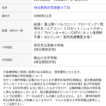
埼玉県所沢市若狭４丁目
住所
1990年11月
築年月
給湯 / 最上階 / バルコニー / フローリング / 照
明付き / エアコン / クロゼット / シューズボッ
設備・条件の一例
クス / TVインターホン / CATV / ネット使用料
不要 / 2口コンロ / 室内洗濯機置き場 /
所沢市立若狭小学校
小学校区
(埼玉県所沢市)
狭山ケ丘中学校
中学校区
(埼玉県所沢市)
※各種情報と現状に差異がある場合は、現状優先となります。
※物件情報の学区情報について
当サイト物件情報に記載されております通学区域(学区)情報は、国土数値情報
ダウンロードサービスが提供する小学校区データ【2016年度】及び中学校区
データ【2016年度】を元に加工したものですので、記載情報が現在の学区域
と異なる場合がございます。国土数値情報ダウンロードサービスのWEBサイ
ト上で記述通り、データは必ずしも正確とは言えません。また、通学区域(学
区)は毎年見直しの対象となりますので、そちらを踏まえ学区情報は参考とし
てご活用下さい。