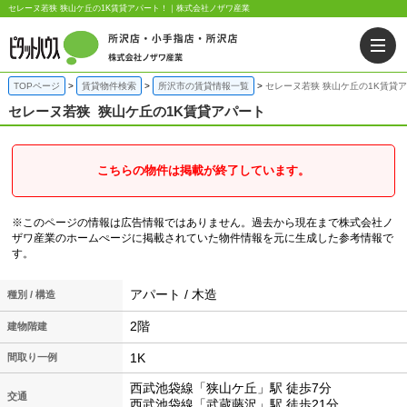
セレーヌ若狭 狭山ケ丘の1K賃貸アパート！｜株式会社ノザワ産業
TOPページ
賃貸物件検索
所沢市の賃貸情報一覧
セレーヌ若狭 狭山ケ丘の1K賃貸
セレーヌ若狭
狭山ケ丘の1K賃貸アパート
こちらの物件は掲載が終了しています。
※このページの情報は広告情報ではありません。過去から現在まで株式会社ノ
ザワ産業のホームぺージに掲載されていた物件情報を元に生成した参考情報で
す。
アパート / 木造
種別 / 構造
2階
建物階建
1K
間取り一例
西武池袋線「狭山ケ丘」駅 徒歩7分
交通
西武池袋線「武蔵藤沢」駅 徒歩21分