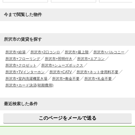
今まで閲覧した物件
所沢市の賃貸を探す
所沢市+給湯
所沢市+2口コンロ
所沢市+最上階
所沢市+バルコニー
所沢市+フローリング
所沢市+照明付き
所沢市+エアコン
所沢市+クロゼット
所沢市+シューズボックス
所沢市+TVインターホン
所沢市+CATV
所沢市+ネット使用料不要
所沢市+室内洗濯機置き場
所沢市+敷金不要
所沢市+礼金不要
所沢市+カード決済(初期費用)
最近検索した条件
このページをメールで送る