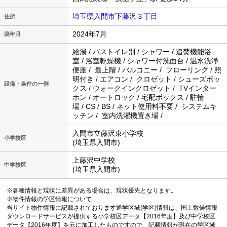
埼玉県入間市下藤沢３丁目
住所
2024年7月
築年月
給湯 / バストイレ別 / シャワー / 追焚機能浴
室 / 浴室乾燥機 / シャワー付洗面台 / 温水洗浄
便座 / 最上階 / バルコニー / フローリング / 照
明付き / エアコン / クロゼット / シューズボッ
設備・条件の一例
クス / ウォークインクロゼット / TVインター
ホン / オートロック / 宅配ボックス / 駐輪
場 / CS / BS / ネット使用料不要 / システムキ
ッチン / 室内洗濯機置き場 /
入間市立藤沢東小学校
小学校区
(埼玉県入間市)
上藤沢中学校
中学校区
(埼玉県入間市)
※各種情報と現状に差異がある場合は、現状優先となります。
※物件情報の学区情報について
当サイト物件情報に記載されております通学区域(学区)情報は、国土数値情報
ダウンロードサービスが提供する小学校区データ【2016年度】及び中学校区
データ【2016年度】を元に加工したものですので、記載情報が現在の学区域