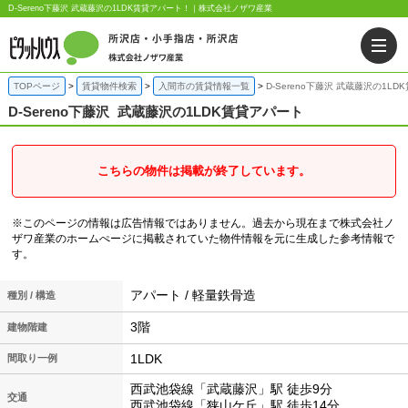
D-Sereno下藤沢 武蔵藤沢の1LDK賃貸アパート！｜株式会社ノザワ産業
TOPページ
賃貸物件検索
入間市の賃貸情報一覧
D-Sereno下藤沢 武蔵藤沢の1L
D-Sereno下藤沢
武蔵藤沢の1LDK賃貸アパート
こちらの物件は掲載が終了しています。
※このページの情報は広告情報ではありません。過去から現在まで株式会社ノ
ザワ産業のホームぺージに掲載されていた物件情報を元に生成した参考情報で
す。
アパート / 軽量鉄骨造
種別 / 構造
3階
建物階建
1LDK
間取り一例
西武池袋線「武蔵藤沢」駅 徒歩9分
交通
西武池袋線「狭山ケ丘」駅 徒歩14分