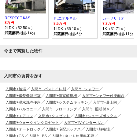
RESPECT K&S
Ｆ.エテルネル
カーサリリオ
8万円
8.5万円
7.7万円
2LDK（52.50㎡）
1LDK（35.10㎡）
1K（31.71㎡）
武蔵藤沢
/徒歩14分
武蔵藤沢
/徒歩6分
武蔵藤沢
/徒歩11分
今まで閲覧した物件
入間市の賃貸を探す
入間市+給湯
入間市+バストイレ別
入間市+シャワー
入間市+追焚機能浴室
入間市+浴室乾燥機
入間市+シャワー付洗面台
入間市+温水洗浄便座
入間市+システムキッチン
入間市+最上階
入間市+バルコニー
入間市+フローリング
入間市+照明付き
入間市+エアコン
入間市+クロゼット
入間市+シューズボックス
入間市+ウォークインクロゼット
入間市+TVインターホン
入間市+オートロック
入間市+宅配ボックス
入間市+駐輪場
入間市+CS
入間市+BS
入間市+ネット使用料不要