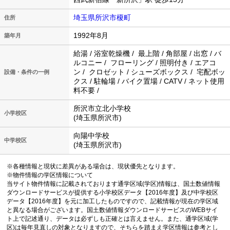
埼玉県所沢市榎町
住所
1992年8月
築年月
給湯 / 浴室乾燥機 / 最上階 / 角部屋 / 出窓 / バ
ルコニー / フローリング / 照明付き / エアコ
ン / クロゼット / シューズボックス / 宅配ボッ
設備・条件の一例
クス / 駐輪場 / バイク置場 / CATV / ネット使用
料不要 /
所沢市立北小学校
小学校区
(埼玉県所沢市)
向陽中学校
中学校区
(埼玉県所沢市)
※各種情報と現状に差異がある場合は、現状優先となります。
※物件情報の学区情報について
当サイト物件情報に記載されております通学区域(学区)情報は、国土数値情報
ダウンロードサービスが提供する小学校区データ【2016年度】及び中学校区
データ【2016年度】を元に加工したものですので、記載情報が現在の学区域
と異なる場合がございます。国土数値情報ダウンロードサービスのWEBサイ
ト上で記述通り、データは必ずしも正確とは言えません。また、通学区域(学
区)は毎年見直しの対象となりますので、そちらを踏まえ学区情報は参考とし