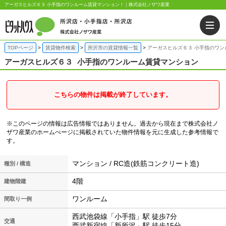
アーガスヒルズ６３ 小手指のワンルーム賃貸マンション！｜株式会社ノザワ産業
TOPページ
賃貸物件検索
所沢市の賃貸情報一覧
アーガスヒルズ６３ 小手指のワン
アーガスヒルズ６３
小手指のワンルーム賃貸マンション
こちらの物件は掲載が終了しています。
※このページの情報は広告情報ではありません。過去から現在まで株式会社ノ
ザワ産業のホームぺージに掲載されていた物件情報を元に生成した参考情報で
す。
マンション / RC造(鉄筋コンクリート造)
種別 / 構造
4階
建物階建
ワンルーム
間取り一例
西武池袋線「小手指」駅 徒歩7分
交通
西武新宿線「新所沢」駅 徒歩15分