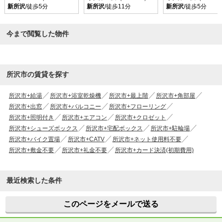
新所沢
/徒歩5分
新所沢
/徒歩11分
新所沢
/徒歩5分
今まで閲覧した物件
所沢市の賃貸を探す
所沢市+給湯
所沢市+浴室乾燥機
所沢市+最上階
所沢市+角部屋
所沢市+出窓
所沢市+バルコニー
所沢市+フローリング
所沢市+照明付き
所沢市+エアコン
所沢市+クロゼット
所沢市+シューズボックス
所沢市+宅配ボックス
所沢市+駐輪場
所沢市+バイク置場
所沢市+CATV
所沢市+ネット使用料不要
所沢市+敷金不要
所沢市+礼金不要
所沢市+カード決済(初期費用)
最近検索した条件
このページをメールで送る