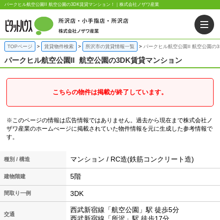
パークヒル航空公園II 航空公園の3DK賃貸マンション！｜株式会社ノザワ産業
TOPページ
賃貸物件検索
所沢市の賃貸情報一覧
パークヒル航空公園II 航空公園の
パークヒル航空公園II
航空公園の3DK賃貸マンション
こちらの物件は掲載が終了しています。
※このページの情報は広告情報ではありません。過去から現在まで株式会社ノ
ザワ産業のホームぺージに掲載されていた物件情報を元に生成した参考情報で
す。
マンション / RC造(鉄筋コンクリート造)
種別 / 構造
5階
建物階建
3DK
間取り一例
西武新宿線「航空公園」駅 徒歩5分
交通
西武新宿線「所沢」駅 徒歩17分