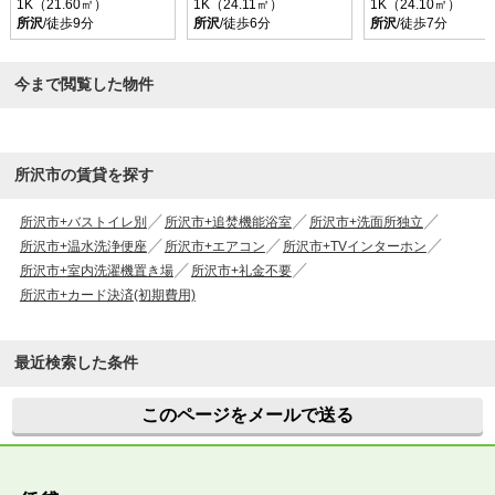
1K（21.60㎡）
1K（24.11㎡）
1K（24.10㎡）
所沢
/徒歩9分
所沢
/徒歩6分
所沢
/徒歩7分
今まで閲覧した物件
所沢市の賃貸を探す
所沢市+バストイレ別
所沢市+追焚機能浴室
所沢市+洗面所独立
所沢市+温水洗浄便座
所沢市+エアコン
所沢市+TVインターホン
所沢市+室内洗濯機置き場
所沢市+礼金不要
所沢市+カード決済(初期費用)
最近検索した条件
このページをメールで送る