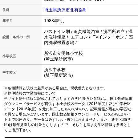
埼玉県所沢市北有楽町
住所
1988年9月
築年月
バストイレ別 / 追焚機能浴室 / 洗面所独立 / 温
水洗浄便座 / エアコン / TVインターホン / 室
設備・条件の一例
内洗濯機置き場 /
所沢市立明峰小学校
小学校区
(埼玉県所沢市)
所沢中学校
中学校区
(埼玉県所沢市)
※各種情報と現状に差異がある場合は、現状優先となります。
※物件情報の学区情報について
当サイト物件情報に記載されております通学区域(学区)情報は、国土数値情報
ダウンロードサービスが提供する小学校区データ【2016年度】及び中学校区
データ【2016年度】を元に加工したものですので、記載情報が現在の学区域
と異なる場合がございます。国土数値情報ダウンロードサービスのWEBサイ
ト上で記述通り、データは必ずしも正確とは言えません。また、通学区域(学
区)は毎年見直しの対象となりますので、そちらを踏まえ学区情報は参考とし
てご活用下さい。