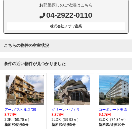
お部屋探しのご依頼はこちら
04-2922-0110
株式会社ノザワ産業
こちらの物件の空室状況
条件の近い物件が見つかりました
アーカ*スヒルス*39
グリーン・ヴィラ
コーポレート美原
8.7万円
8.8万円
9.1万円
2DK（50.78㎡）
2LDK（59.92㎡）
3LDK（74.84㎡）
新所沢
/徒歩5分
新所沢
/徒歩5分
新所沢
/徒歩10分