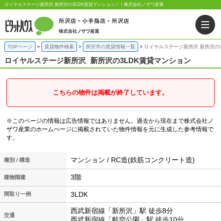
ロイヤルステージ新所沢 新所沢の3LDK賃貸マンション！｜株式会社ノザワ産業
TOPページ
賃貸物件検索
所沢市の賃貸情報一覧
ロイヤルステージ新所沢 新所沢の
ロイヤルステージ新所沢
新所沢の3LDK賃貸マンション
こちらの物件は掲載が終了しています。
※このページの情報は広告情報ではありません。過去から現在まで株式会社ノ
ザワ産業のホームぺージに掲載されていた物件情報を元に生成した参考情報で
す。
マンション / RC造(鉄筋コンクリート造)
種別 / 構造
3階
建物階建
3LDK
間取り一例
西武新宿線「新所沢」駅 徒歩8分
交通
西武新宿線「航空公園」駅 徒歩10分