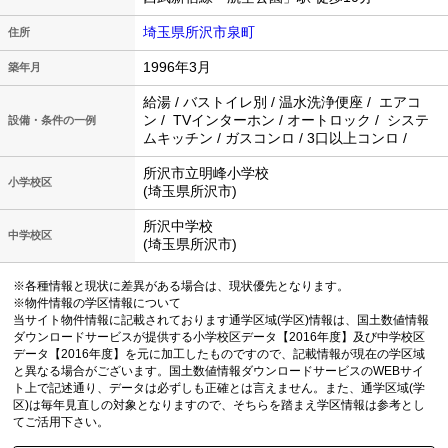
埼玉県所沢市泉町
住所
1996年3月
築年月
給湯 / バストイレ別 / 温水洗浄便座 / エアコ
ン / TVインターホン / オートロック / システ
設備・条件の一例
ムキッチン / ガスコンロ / 3口以上コンロ /
所沢市立明峰小学校
小学校区
(埼玉県所沢市)
所沢中学校
中学校区
(埼玉県所沢市)
※各種情報と現状に差異がある場合は、現状優先となります。
※物件情報の学区情報について
当サイト物件情報に記載されております通学区域(学区)情報は、国土数値情報
ダウンロードサービスが提供する小学校区データ【2016年度】及び中学校区
データ【2016年度】を元に加工したものですので、記載情報が現在の学区域
と異なる場合がございます。国土数値情報ダウンロードサービスのWEBサイ
ト上で記述通り、データは必ずしも正確とは言えません。また、通学区域(学
区)は毎年見直しの対象となりますので、そちらを踏まえ学区情報は参考とし
てご活用下さい。