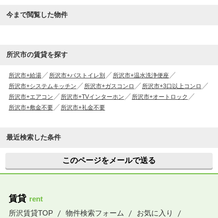
今まで閲覧した物件
所沢市の賃貸を探す
所沢市+給湯
所沢市+バストイレ別
所沢市+温水洗浄便座
所沢市+システムキッチン
所沢市+ガスコンロ
所沢市+3口以上コンロ
所沢市+エアコン
所沢市+TVインターホン
所沢市+オートロック
所沢市+敷金不要
所沢市+礼金不要
最近検索した条件
このページをメールで送る
賃貸
rent
所沢賃貸TOP
物件検索フォーム
お気に入り