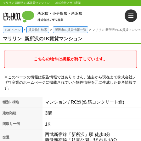
マリリン 新所沢の1K賃貸マンション！｜株式会社ノザワ産業
TOPページ
賃貸物件検索
所沢市の賃貸情報一覧
マリリン 新所沢の1K賃貸マンシ
マリリン
新所沢の1K賃貸マンション
こちらの物件は掲載が終了しています。
※このページの情報は広告情報ではありません。過去から現在まで株式会社ノ
ザワ産業のホームぺージに掲載されていた物件情報を元に生成した参考情報で
す。
マンション / RC造(鉄筋コンクリート造)
種別 / 構造
3階
建物階建
1K
間取り一例
西武新宿線「新所沢」駅 徒歩3分
交通
西武新宿線「航空公園」駅 徒歩18分