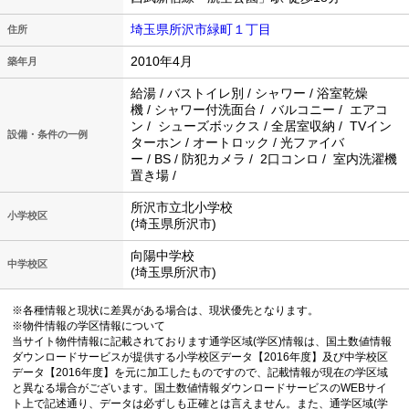
埼玉県所沢市緑町１丁目
住所
2010年4月
築年月
給湯 / バストイレ別 / シャワー / 浴室乾燥
機 / シャワー付洗面台 / バルコニー / エアコ
ン / シューズボックス / 全居室収納 / TVイン
設備・条件の一例
ターホン / オートロック / 光ファイバ
ー / BS / 防犯カメラ / 2口コンロ / 室内洗濯機
置き場 /
所沢市立北小学校
小学校区
(埼玉県所沢市)
向陽中学校
中学校区
(埼玉県所沢市)
※各種情報と現状に差異がある場合は、現状優先となります。
※物件情報の学区情報について
当サイト物件情報に記載されております通学区域(学区)情報は、国土数値情報
ダウンロードサービスが提供する小学校区データ【2016年度】及び中学校区
データ【2016年度】を元に加工したものですので、記載情報が現在の学区域
と異なる場合がございます。国土数値情報ダウンロードサービスのWEBサイ
ト上で記述通り、データは必ずしも正確とは言えません。また、通学区域(学