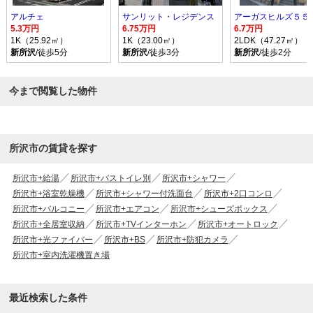
アルチェ
サンリット・レジデンス
アーガスヒルズ５５
5.3万円
6.75万円
6.7万円
1K（25.92㎡）
1K（23.00㎡）
2LDK（47.27㎡）
新所沢
/徒歩5分
新所沢
/徒歩3分
新所沢
/徒歩2分
今まで閲覧した物件
所沢市の賃貸を探す
所沢市+給湯
所沢市+バストイレ別
所沢市+シャワー
所沢市+浴室乾燥機
所沢市+シャワー付洗面台
所沢市+2口コンロ
所沢市+バルコニー
所沢市+エアコン
所沢市+シューズボックス
所沢市+全居室収納
所沢市+TVインターホン
所沢市+オートロック
所沢市+光ファイバー
所沢市+BS
所沢市+防犯カメラ
所沢市+室内洗濯機置き場
最近検索した条件