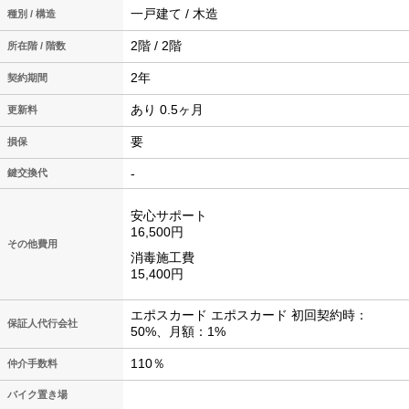
一戸建て / 木造
種別 / 構造
2階 / 2階
所在階 / 階数
2年
契約期間
あり 0.5ヶ月
更新料
要
損保
-
鍵交換代
安心サポート
16,500円
その他費用
消毒施工費
15,400円
エポスカード エポスカード 初回契約時：
保証人代行会社
50%、月額：1%
110％
仲介手数料
バイク置き場