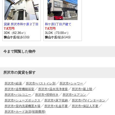
貸家 所沢市和ケ原２丁目
和ケ原1丁目戸建て
7.8万円
7.6万円
3DK（62.36㎡）
3LDK（73.00㎡）
狭山ケ丘
/徒歩13分
狭山ケ丘
/徒歩14分
今まで閲覧した物件
所沢市の賃貸を探す
所沢市+給湯
所沢市+バストイレ別
所沢市+シャワー
所沢市+追焚機能浴室
所沢市+温水洗浄便座
所沢市+最上階
所沢市+バルコニー
所沢市+照明付き
所沢市+エアコン
所沢市+シューズボックス
所沢市+床下収納
所沢市+TVインターホン
所沢市+室内洗濯機置き場
所沢市+礼金不要
所沢市+保証人不要
所沢市+カード決済(初期費用)