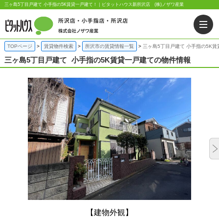
三ヶ島5丁目戸建て 小手指の5K賃貸一戸建て！｜ピタットハウス新所沢店 (株)ノザワ産業
TOPページ
賃貸物件検索
所沢市の賃貸情報一覧
三ヶ島5丁目戸建て 小手指の5K
三ヶ島5丁目戸建て
小手指の5K賃貸一戸建ての物件情報
【建物外観】