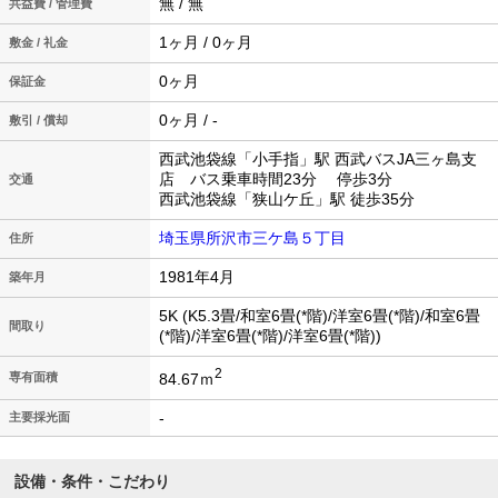
無 / 無
共益費 / 管理費
1ヶ月 / 0ヶ月
敷金 / 礼金
0ヶ月
保証金
0ヶ月 / -
敷引 / 償却
西武池袋線「小手指」駅 西武バスJA三ヶ島支
店 バス乗車時間23分 停歩3分
交通
西武池袋線「狭山ケ丘」駅 徒歩35分
埼玉県所沢市三ケ島５丁目
住所
1981年4月
築年月
5K (K5.3畳/和室6畳(*階)/洋室6畳(*階)/和室6畳
間取り
(*階)/洋室6畳(*階)/洋室6畳(*階))
2
84.67ｍ
専有面積
-
主要採光面
設備・条件・こだわり