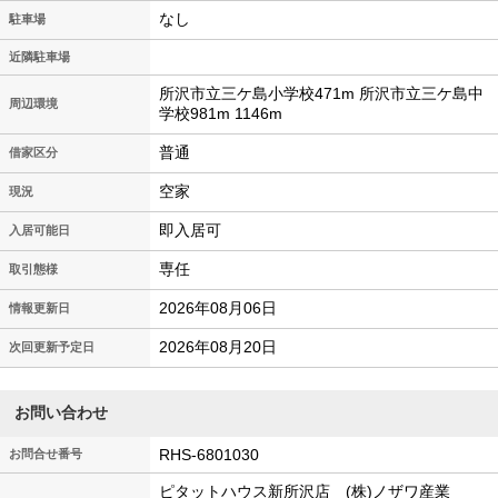
なし
駐車場
近隣駐車場
所沢市立三ケ島小学校471m 所沢市立三ケ島中
周辺環境
学校981m 1146m
普通
借家区分
空家
現況
即入居可
入居可能日
専任
取引態様
2026年08月06日
情報更新日
2026年08月20日
次回更新予定日
お問い合わせ
RHS-6801030
お問合せ番号
ピタットハウス新所沢店 (株)ノザワ産業