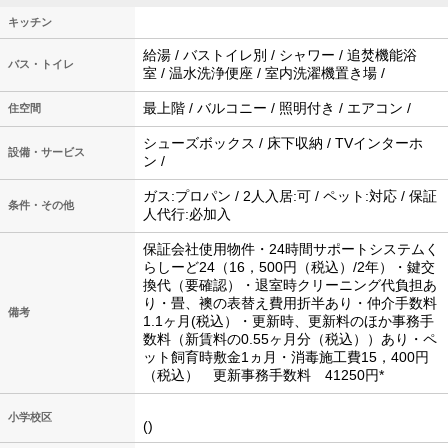
キッチン
給湯 / バストイレ別 / シャワー / 追焚機能浴
バス・トイレ
室 / 温水洗浄便座 / 室内洗濯機置き場 /
最上階 / バルコニー / 照明付き / エアコン /
住空間
シューズボックス / 床下収納 / TVインターホ
設備・サービス
ン /
ガス:プロパン / 2人入居:可 / ペット:対応 / 保証
条件・その他
人代行:必加入
保証会社使用物件・24時間サポートシステムく
らしーど24（16，500円（税込）/2年）・鍵交
換代（要確認）・退室時クリーニング代負担あ
り・畳、襖の表替え費用折半あり・仲介手数料
備考
1.1ヶ月(税込）・更新時、更新料のほか事務手
数料（新賃料の0.55ヶ月分（税込））あり・ペ
ット飼育時敷金1ヵ月・消毒施工費15，400円
（税込） 更新事務手数料 41250円*
小学校区
()