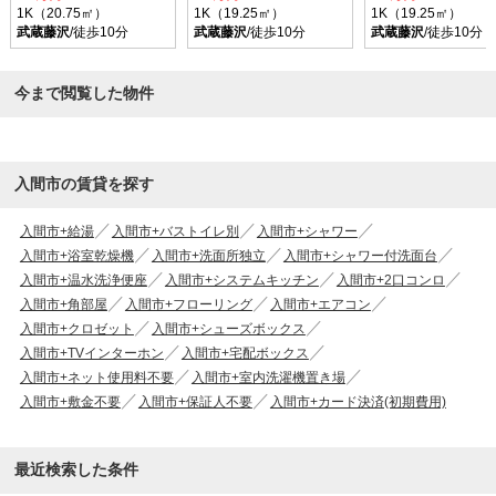
1K（20.75㎡）
1K（19.25㎡）
1K（19.25㎡）
武蔵藤沢
/徒歩10分
武蔵藤沢
/徒歩10分
武蔵藤沢
/徒歩10分
今まで閲覧した物件
入間市の賃貸を探す
入間市+給湯
入間市+バストイレ別
入間市+シャワー
入間市+浴室乾燥機
入間市+洗面所独立
入間市+シャワー付洗面台
入間市+温水洗浄便座
入間市+システムキッチン
入間市+2口コンロ
入間市+角部屋
入間市+フローリング
入間市+エアコン
入間市+クロゼット
入間市+シューズボックス
入間市+TVインターホン
入間市+宅配ボックス
入間市+ネット使用料不要
入間市+室内洗濯機置き場
入間市+敷金不要
入間市+保証人不要
入間市+カード決済(初期費用)
最近検索した条件