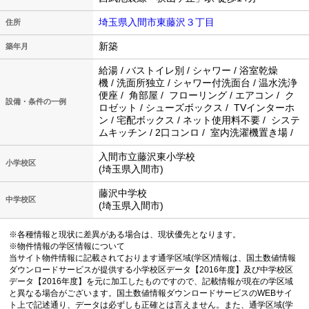
埼玉県入間市東藤沢３丁目
住所
新築
築年月
給湯 / バストイレ別 / シャワー / 浴室乾燥
機 / 洗面所独立 / シャワー付洗面台 / 温水洗浄
便座 / 角部屋 / フローリング / エアコン / ク
設備・条件の一例
ロゼット / シューズボックス / TVインターホ
ン / 宅配ボックス / ネット使用料不要 / システ
ムキッチン / 2口コンロ / 室内洗濯機置き場 /
入間市立藤沢東小学校
小学校区
(埼玉県入間市)
藤沢中学校
中学校区
(埼玉県入間市)
※各種情報と現状に差異がある場合は、現状優先となります。
※物件情報の学区情報について
当サイト物件情報に記載されております通学区域(学区)情報は、国土数値情報
ダウンロードサービスが提供する小学校区データ【2016年度】及び中学校区
データ【2016年度】を元に加工したものですので、記載情報が現在の学区域
と異なる場合がございます。国土数値情報ダウンロードサービスのWEBサイ
ト上で記述通り、データは必ずしも正確とは言えません。また、通学区域(学