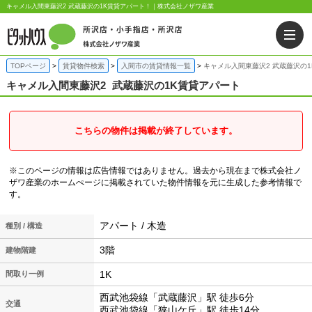
キャメル入間東藤沢2 武蔵藤沢の1K賃貸アパート！｜株式会社ノザワ産業
TOPページ
賃貸物件検索
入間市の賃貸情報一覧
キャメル入間東藤沢2 武蔵藤沢の
キャメル入間東藤沢2
武蔵藤沢の1K賃貸アパート
こちらの物件は掲載が終了しています。
※このページの情報は広告情報ではありません。過去から現在まで株式会社ノ
ザワ産業のホームぺージに掲載されていた物件情報を元に生成した参考情報で
す。
アパート / 木造
種別 / 構造
3階
建物階建
1K
間取り一例
西武池袋線「武蔵藤沢」駅 徒歩6分
交通
西武池袋線「狭山ケ丘」駅 徒歩14分