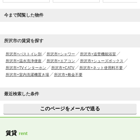
今まで閲覧した物件
所沢市の賃貸を探す
所沢市+バストイレ別
所沢市+シャワー
所沢市+追焚機能浴室
所沢市+温水洗浄便座
所沢市+エアコン
所沢市+シューズボックス
所沢市+TVインターホン
所沢市+CATV
所沢市+ネット使用料不要
所沢市+室内洗濯機置き場
所沢市+敷金不要
最近検索した条件
このページをメールで送る
賃貸
rent