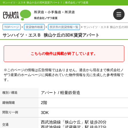
サンハイツ・エスＢ 狭山ケ丘の3DK賃貸アパート！｜株式会社ノザワ産業
TOPページ
賃貸物件検索
所沢市の賃貸情報一覧
サンハイツ・エスＢ 狭山ケ丘の3
サンハイツ・エスＢ
狭山ケ丘の3DK賃貸アパート
こちらの物件は掲載が終了しています。
※このページの情報は広告情報ではありません。過去から現在まで株式会社ノ
ザワ産業のホームぺージに掲載されていた物件情報を元に生成した参考情報で
す。
アパート / 軽量鉄骨造
種別 / 構造
2階
建物階建
3DK
間取り一例
西武池袋線「狭山ケ丘」駅 徒歩20分
交通
西武池袋線「武蔵藤沢」駅 徒歩27分