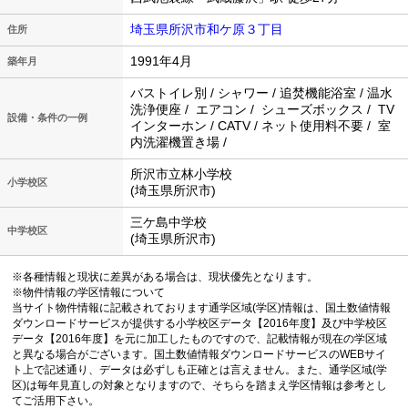
埼玉県所沢市和ケ原３丁目
住所
1991年4月
築年月
バストイレ別 / シャワー / 追焚機能浴室 / 温水
洗浄便座 / エアコン / シューズボックス / TV
設備・条件の一例
インターホン / CATV / ネット使用料不要 / 室
内洗濯機置き場 /
所沢市立林小学校
小学校区
(埼玉県所沢市)
三ケ島中学校
中学校区
(埼玉県所沢市)
※各種情報と現状に差異がある場合は、現状優先となります。
※物件情報の学区情報について
当サイト物件情報に記載されております通学区域(学区)情報は、国土数値情報
ダウンロードサービスが提供する小学校区データ【2016年度】及び中学校区
データ【2016年度】を元に加工したものですので、記載情報が現在の学区域
と異なる場合がございます。国土数値情報ダウンロードサービスのWEBサイ
ト上で記述通り、データは必ずしも正確とは言えません。また、通学区域(学
区)は毎年見直しの対象となりますので、そちらを踏まえ学区情報は参考とし
てご活用下さい。