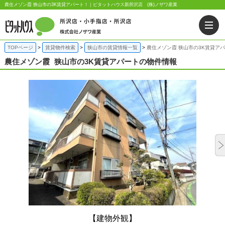
農住メゾン霞 狭山市の3K賃貸アパート！｜ピタットハウス新所沢店 (株)ノザワ産業
TOPページ
賃貸物件検索
狭山市の賃貸情報一覧
農住メゾン霞 狭山市の3K賃貸ア
農住メゾン霞
狭山市の3K賃貸アパートの物件情報
【建物外観】