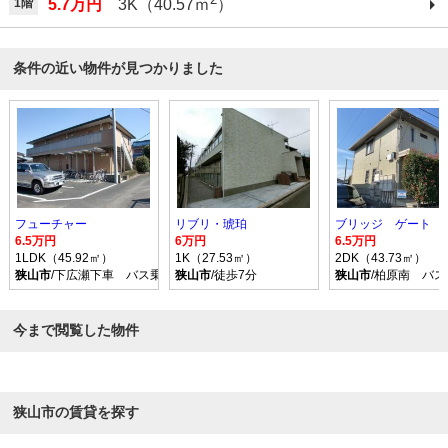
1階
5.7万円
3K（40.57ｍ
）
条件の近い物件が見つかりました
フューチャー
リブリ・琥珀
ブリッジ ゲート
6.5万円
6万円
6.5万円
1LDK（45.92㎡）
1K（27.53㎡）
2DK（43.73㎡）
狭山市
/下広瀬下車 バス乗車時間14分 停歩5分
狭山市
/徒歩7分
狭山市
/柏原南 バス
今まで閲覧した物件
狭山市の賃貸を探す