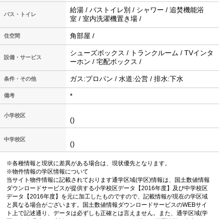
給湯 / バストイレ別 / シャワー / 追焚機能浴
バス・トイレ
室 / 室内洗濯機置き場 /
角部屋 /
住空間
シューズボックス / トランクルーム / TVインタ
設備・サービス
ーホン / 宅配ボックス /
ガス:プロパン / 水道:公営 / 排水:下水
条件・その他
*
備考
小学校区
()
中学校区
()
※各種情報と現状に差異がある場合は、現状優先となります。
※物件情報の学区情報について
当サイト物件情報に記載されております通学区域(学区)情報は、国土数値情報
ダウンロードサービスが提供する小学校区データ【2016年度】及び中学校区
データ【2016年度】を元に加工したものですので、記載情報が現在の学区域
と異なる場合がございます。国土数値情報ダウンロードサービスのWEBサイ
ト上で記述通り、データは必ずしも正確とは言えません。また、通学区域(学