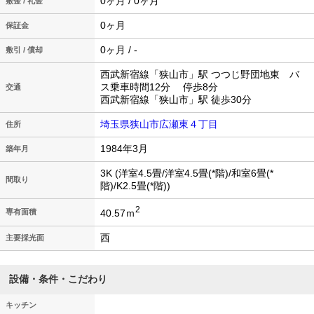
0ヶ月 / 0ヶ月
敷金 / 礼金
0ヶ月
保証金
0ヶ月 / -
敷引 / 償却
西武新宿線「狭山市」駅 つつじ野団地東 バ
ス乗車時間12分 停歩8分
交通
西武新宿線「狭山市」駅 徒歩30分
埼玉県狭山市広瀬東４丁目
住所
1984年3月
築年月
3K (洋室4.5畳/洋室4.5畳(*階)/和室6畳(*
間取り
階)/K2.5畳(*階))
2
40.57ｍ
専有面積
西
主要採光面
設備・条件・こだわり
キッチン