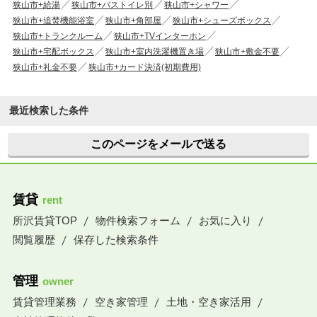
狭山市+給湯
狭山市+バストイレ別
狭山市+シャワー
狭山市+追焚機能浴室
狭山市+角部屋
狭山市+シューズボックス
狭山市+トランクルーム
狭山市+TVインターホン
狭山市+宅配ボックス
狭山市+室内洗濯機置き場
狭山市+敷金不要
狭山市+礼金不要
狭山市+カード決済(初期費用)
最近検索した条件
このページをメールで送る
賃貸
rent
所沢賃貸TOP
物件検索フォーム
お気に入り
閲覧履歴
保存した検索条件
管理
owner
賃貸管理業務
空き家管理
土地・空き家活用