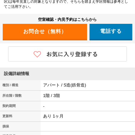
区)は毎年見直しの対象となりますので、そちらを踏まえ学区情報は参考とし
てご活用下さい。
空室確認・内見予約はこちらから
電話する
設備詳細情報
アパート / S造(鉄骨造)
種別 / 構造
1階 / 3階
所在階 / 階数
-
契約期間
あり 1ヶ月
更新料
損保