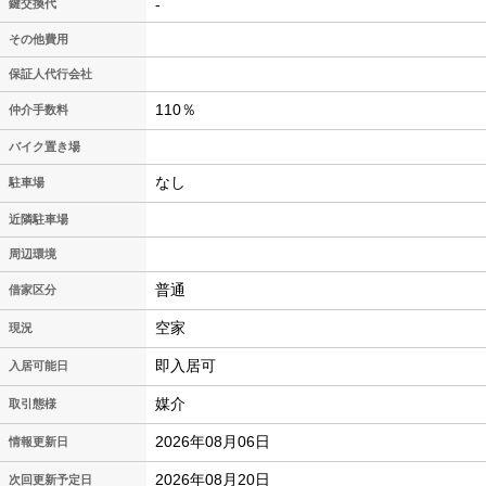
-
鍵交換代
その他費用
保証人代行会社
110％
仲介手数料
バイク置き場
なし
駐車場
近隣駐車場
周辺環境
普通
借家区分
空家
現況
即入居可
入居可能日
媒介
取引態様
2026年08月06日
情報更新日
2026年08月20日
次回更新予定日