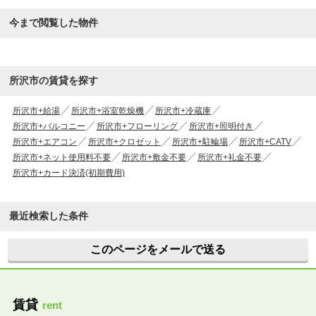
今まで閲覧した物件
所沢市の賃貸を探す
所沢市+給湯
所沢市+浴室乾燥機
所沢市+冷蔵庫
所沢市+バルコニー
所沢市+フローリング
所沢市+照明付き
所沢市+エアコン
所沢市+クロゼット
所沢市+駐輪場
所沢市+CATV
所沢市+ネット使用料不要
所沢市+敷金不要
所沢市+礼金不要
所沢市+カード決済(初期費用)
最近検索した条件
このページをメールで送る
賃貸
rent