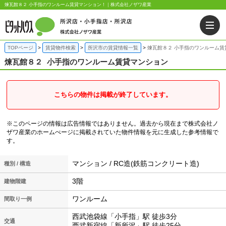
煉瓦館８２ 小手指のワンルーム賃貸マンション！｜株式会社ノザワ産業
TOPページ
賃貸物件検索
所沢市の賃貸情報一覧
煉瓦館８２ 小手指のワンルーム賃
煉瓦館８２
小手指のワンルーム賃貸マンション
こちらの物件は掲載が終了しています。
※このページの情報は広告情報ではありません。過去から現在まで株式会社ノ
ザワ産業のホームぺージに掲載されていた物件情報を元に生成した参考情報で
す。
マンション / RC造(鉄筋コンクリート造)
種別 / 構造
3階
建物階建
ワンルーム
間取り一例
西武池袋線「小手指」駅 徒歩3分
交通
西武新宿線「新所沢」駅 徒歩25分