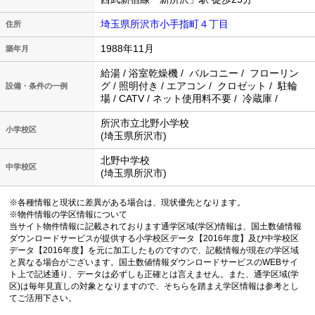
埼玉県所沢市小手指町４丁目
住所
1988年11月
築年月
給湯 / 浴室乾燥機 / バルコニー / フローリン
グ / 照明付き / エアコン / クロゼット / 駐輪
設備・条件の一例
場 / CATV / ネット使用料不要 / 冷蔵庫 /
所沢市立北野小学校
小学校区
(埼玉県所沢市)
北野中学校
中学校区
(埼玉県所沢市)
※各種情報と現状に差異がある場合は、現状優先となります。
※物件情報の学区情報について
当サイト物件情報に記載されております通学区域(学区)情報は、国土数値情報
ダウンロードサービスが提供する小学校区データ【2016年度】及び中学校区
データ【2016年度】を元に加工したものですので、記載情報が現在の学区域
と異なる場合がございます。国土数値情報ダウンロードサービスのWEBサイ
ト上で記述通り、データは必ずしも正確とは言えません。また、通学区域(学
区)は毎年見直しの対象となりますので、そちらを踏まえ学区情報は参考とし
てご活用下さい。