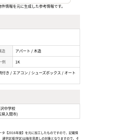
物件情報を元に生成した参考情報です。
 構造
アパート / 木造
一例
1K
明付き / エアコン / シューズボックス / オート
/
藤沢中学校
玉県入間市)
ータ【2016年度】を元に加工したものですので、記載情
通学区域(学区)は毎年見直しの対象となりますので、そ