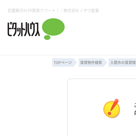
武蔵藤沢の1K賃貸アパート！｜株式会社ノザワ産業
所沢賃貸TOP
賃貸管理業務
入居者様用ページTOP
売買物件一覧
無料売却査定
会社概要
ご来店予約
スタッフ紹介
お住まいの解約手続き
土地・空き家活用
購入時の諸費用
仲介手数料について
物件検索フォーム
入居中のマ
必要な書類
売却の流れ
月極駐車場
ピタットハウス所沢店
事業用物件
ピタットハ
TOPページ
賃貸物件検索
入間市の賃貸情
所沢賃貸TOP
賃貸管理業務
入居者様用ページTOP
売買物件一覧
無料売却査定
会社概要
ご来店予約
スタッフ紹介
お住まいの解約手続き
土地・空き家活用
購入時の諸費用
仲介手数料について
物件検索フォーム
入居中のマ
必要な書類
売却の流れ
月極駐車場
ピタットハウス所沢店
事業用物件
ピタットハ