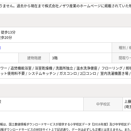
りません。過去から現在まで株式会社ノザワ産業のホームぺージに掲載されていた
徒歩13分
歩20分
目
種別 /
建物階建
3階
間取り
ャワー / 追焚機能浴室 / 浴室乾燥機 / 洗面所独立 / 温水洗浄便座 / フローリング / 照
ネット使用料不要 / システムキッチン / ガスコンロ / 2口コンロ / 室内洗濯機置き場 
校
上
中学校区
(埼
情報は、国土数値情報ダウンロードサービスが提供する小学校区データ【2016年度】及び中学校区デ
報ダウンロードサービスのWEBサイト上で記述通り、データは必ずしも正確とは言えません。また、