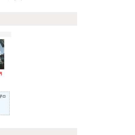
円
電子ロ