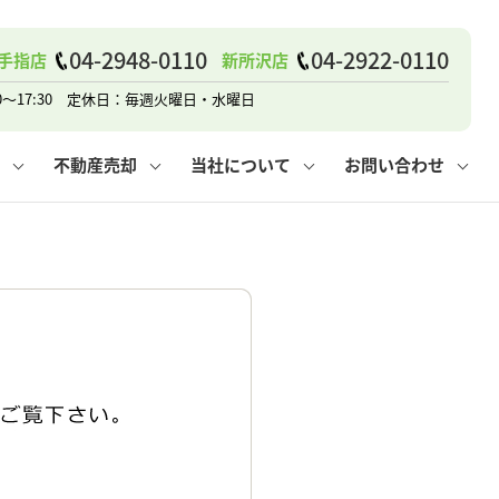
04-2948-0110
04-2922-0110
手指店
新所沢店
戸建て
諸費用
人情報保護方針
その他の問合せ
仲介と買取の違い
賃貸vs持ち家
0～17:30 定休日：毎週火曜日・水曜日
不動産売却
当社について
お問い合わせ
戸建て
諸費用
人情報保護方針
無料賃料査定
その他の問合せ
仲介と買取の違い
賃貸vs持ち家
採用情報
無料売却査定