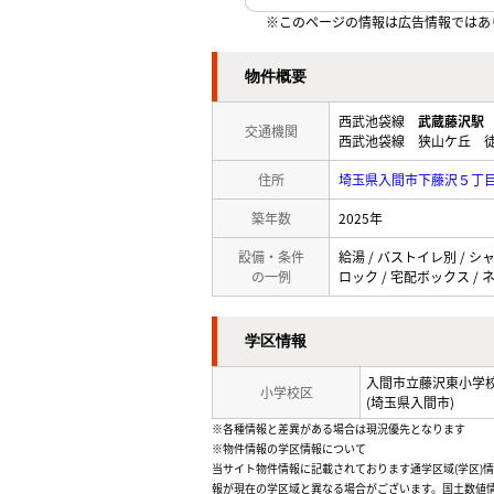
※このページの情報は広告情報ではあ
物件概要
西武池袋線
武蔵藤沢駅
交通機関
西武池袋線 狭山ケ丘 徒
住所
埼玉県入間市下藤沢５丁
築年数
2025年
設備・条件
給湯 / バストイレ別 / シ
の一例
ロック / 宅配ボックス / 
学区情報
入間市立藤沢東小学
小学校区
(埼玉県入間市)
※各種情報と差異がある場合は現況優先となります
※物件情報の学区情報について
当サイト物件情報に記載されております通学区域(学区)
報が現在の学区域と異なる場合がございます。国土数値情