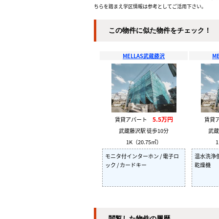
ちらを踏まえ学区情報は参考としてご活用下さい。
この物件に似た物件をチェック！
MELLAS武蔵藤沢
M
5.5万円
賃貸アパート
賃貸
武蔵藤沢駅 徒歩10分
武蔵
1K（20.75㎡）
1
モニタ付インターホン / 電子ロ
温水洗浄便座
ック / カードキー
乾燥機
閲覧した物件の履歴