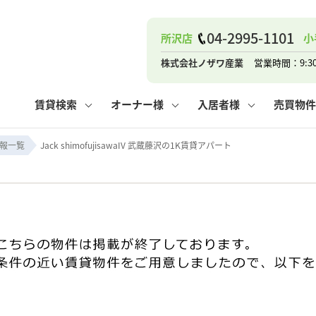
04-2995-1101
所沢店
小
ナー
お知らせ
購入までの流れ
管理物件一覧
お気に入り
業者の選び方
その他の問合せ
住まいのトラブルQ&A
お客様の声
閲覧履歴
管理のご依頼
よくある質問
媒介契約の種類
スタッフブログ
お住まいの解約手続き
保存した検索条件
マンションVS
売却時の
個
株式会社ノザワ産業
営業時間：9:3
高く売るポイント
よくある質問
相続
賃貸検索
オーナー様
入居者様
売買物件
ウス小手指店
コンテナ
ピタットハウス新所沢店
報一覧
Jack shimofujisawaIV 武蔵藤沢の1K賃貸アパート
ナー
お知らせ
購入までの流れ
空き家管理
お気に入り
業者の選び方
その他の問合せ
住まいのトラブルQ&A
お客様の声
管理物件一覧
閲覧履歴
よくある質問
媒介契約の種類
スタッフブログ
お住まいの解約手続き
保存した検索条件
管理のご依頼
マンションVS
売却時の
個
高く売るポイント
よくある質問
相続
ウス小手指店
コンテナ
ピタットハウス新所沢店