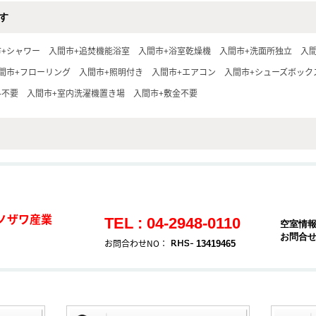
す
市+シャワー
入間市+追焚機能浴室
入間市+浴室乾燥機
入間市+洗面所独立
入
間市+フローリング
入間市+照明付き
入間市+エアコン
入間市+シューズボック
料不要
入間市+室内洗濯機置き場
入間市+敷金不要
ノザワ産業
TEL : 04-2948-0110
空室情
お問合
お問合わせNO：
13419465