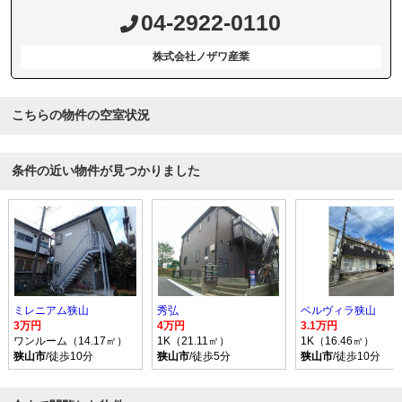
04-2922-0110
株式会社ノザワ産業
こちらの物件の空室状況
条件の近い物件が見つかりました
ミレニアム狭山
秀弘
ベルヴィラ狭山
3万円
4万円
3.1万円
ワンルーム（14.17㎡）
1K（21.11㎡）
1K（16.46㎡）
狭山市
/徒歩10分
狭山市
/徒歩5分
狭山市
/徒歩10分