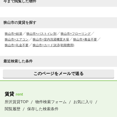
今まで閲覧した物件
狭山市の賃貸を探す
狭山市+給湯
狭山市+バストイレ別
狭山市+フローリング
狭山市+エアコン
狭山市+室内洗濯機置き場
狭山市+敷金不要
狭山市+礼金不要
狭山市+カード決済(初期費用)
最近検索した条件
このページをメールで送る
賃貸
rent
所沢賃貸TOP
物件検索フォーム
お気に入り
閲覧履歴
保存した検索条件