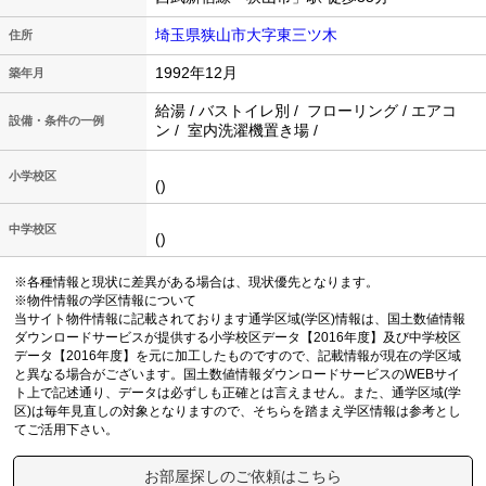
埼玉県狭山市大字東三ツ木
住所
1992年12月
築年月
給湯 / バストイレ別 / フローリング / エアコ
設備・条件の一例
ン / 室内洗濯機置き場 /
小学校区
()
中学校区
()
※各種情報と現状に差異がある場合は、現状優先となります。
※物件情報の学区情報について
当サイト物件情報に記載されております通学区域(学区)情報は、国土数値情報
ダウンロードサービスが提供する小学校区データ【2016年度】及び中学校区
データ【2016年度】を元に加工したものですので、記載情報が現在の学区域
と異なる場合がございます。国土数値情報ダウンロードサービスのWEBサイ
ト上で記述通り、データは必ずしも正確とは言えません。また、通学区域(学
区)は毎年見直しの対象となりますので、そちらを踏まえ学区情報は参考とし
てご活用下さい。
お部屋探しのご依頼はこちら