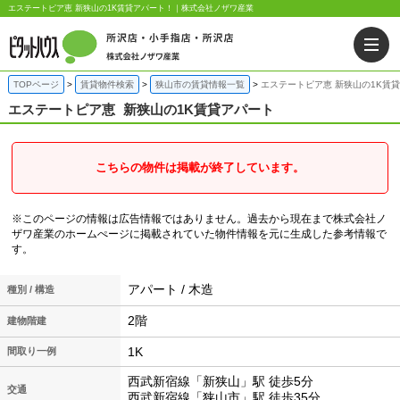
エステートピア恵 新狭山の1K賃貸アパート！｜株式会社ノザワ産業
TOPページ
賃貸物件検索
狭山市の賃貸情報一覧
エステートピア恵 新狭山の1K賃
エステートピア恵
新狭山の1K賃貸アパート
こちらの物件は掲載が終了しています。
※このページの情報は広告情報ではありません。過去から現在まで株式会社ノ
ザワ産業のホームぺージに掲載されていた物件情報を元に生成した参考情報で
す。
アパート / 木造
種別 / 構造
2階
建物階建
1K
間取り一例
西武新宿線「新狭山」駅 徒歩5分
交通
西武新宿線「狭山市」駅 徒歩35分