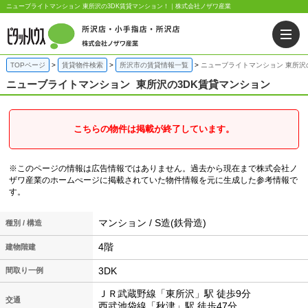
ニューブライトマンション 東所沢の3DK賃貸マンション！｜株式会社ノザワ産業
TOPページ
賃貸物件検索
所沢市の賃貸情報一覧
ニューブライトマンション 東所沢
ニューブライトマンション
東所沢の3DK賃貸マンション
こちらの物件は掲載が終了しています。
※このページの情報は広告情報ではありません。過去から現在まで株式会社ノ
ザワ産業のホームぺージに掲載されていた物件情報を元に生成した参考情報で
す。
マンション / S造(鉄骨造)
種別 / 構造
4階
建物階建
3DK
間取り一例
ＪＲ武蔵野線「東所沢」駅 徒歩9分
交通
西武池袋線「秋津」駅 徒歩47分