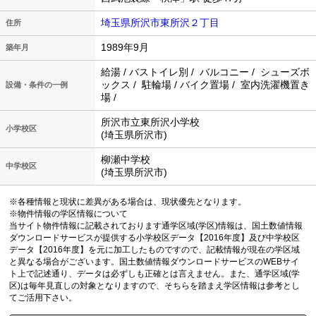
埼玉県所沢市東所沢２丁目
住所
1989年9月
築年月
給湯 / バストイレ別 / バルコニー / シューズボ
ックス / 駐輪場 / バイク置場 / 室内洗濯機置き
設備・条件の一例
場 /
所沢市立東所沢小学校
小学校区
(埼玉県所沢市)
柳瀬中学校
中学校区
(埼玉県所沢市)
※各種情報と現状に差異がある場合は、現状優先となります。
※物件情報の学区情報について
当サイト物件情報に記載されております通学区域(学区)情報は、国土数値情報
ダウンロードサービスが提供する小学校区データ【2016年度】及び中学校区
データ【2016年度】を元に加工したものですので、記載情報が現在の学区域
と異なる場合がございます。国土数値情報ダウンロードサービスのWEBサイ
ト上で記述通り、データは必ずしも正確とは言えません。また、通学区域(学
区)は毎年見直しの対象となりますので、そちらを踏まえ学区情報は参考とし
てご活用下さい。