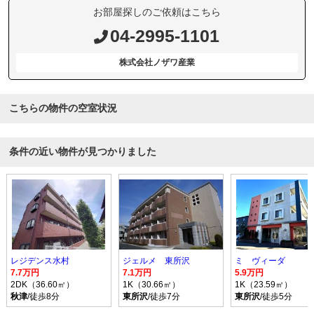
お部屋探しのご依頼はこちら
04-2995-1101
株式会社ノザワ産業
こちらの物件の空室状況
条件の近い物件が見つかりました
レジデンス水村
ジェルメ 東所沢
ミ ヴィーダ
7.7万円
7.1万円
5.9万円
2DK（36.60㎡）
1K（30.66㎡）
1K（23.59㎡）
秋津
/徒歩8分
東所沢
/徒歩7分
東所沢
/徒歩5分