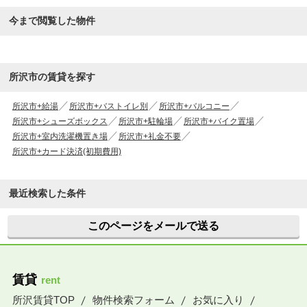
今まで閲覧した物件
所沢市の賃貸を探す
所沢市+給湯
所沢市+バストイレ別
所沢市+バルコニー
所沢市+シューズボックス
所沢市+駐輪場
所沢市+バイク置場
所沢市+室内洗濯機置き場
所沢市+礼金不要
所沢市+カード決済(初期費用)
最近検索した条件
このページをメールで送る
賃貸
rent
所沢賃貸TOP
物件検索フォーム
お気に入り