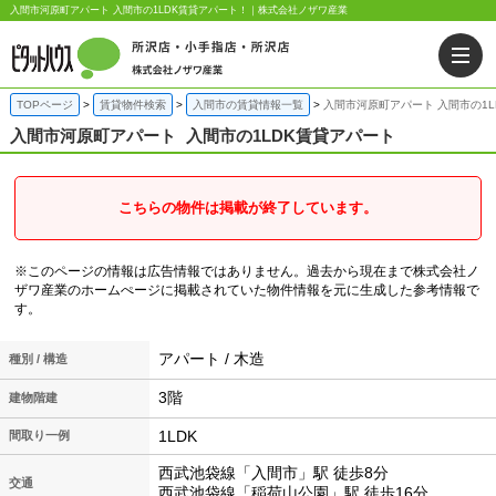
入間市河原町アパート 入間市の1LDK賃貸アパート！｜株式会社ノザワ産業
TOPページ
賃貸物件検索
入間市の賃貸情報一覧
入間市河原町アパート 入間市の1L
入間市河原町アパート
入間市の1LDK賃貸アパート
こちらの物件は掲載が終了しています。
※このページの情報は広告情報ではありません。過去から現在まで株式会社ノ
ザワ産業のホームぺージに掲載されていた物件情報を元に生成した参考情報で
す。
アパート / 木造
種別 / 構造
3階
建物階建
1LDK
間取り一例
西武池袋線「入間市」駅 徒歩8分
交通
西武池袋線「稲荷山公園」駅 徒歩16分