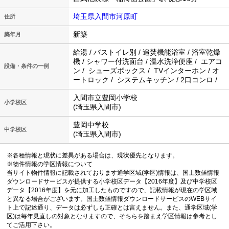
埼玉県入間市河原町
住所
新築
築年月
給湯 / バストイレ別 / 追焚機能浴室 / 浴室乾燥
機 / シャワー付洗面台 / 温水洗浄便座 / エアコ
設備・条件の一例
ン / シューズボックス / TVインターホン / オ
ートロック / システムキッチン / 2口コンロ /
入間市立豊岡小学校
小学校区
(埼玉県入間市)
豊岡中学校
中学校区
(埼玉県入間市)
※各種情報と現状に差異がある場合は、現状優先となります。
※物件情報の学区情報について
当サイト物件情報に記載されております通学区域(学区)情報は、国土数値情報
ダウンロードサービスが提供する小学校区データ【2016年度】及び中学校区
データ【2016年度】を元に加工したものですので、記載情報が現在の学区域
と異なる場合がございます。国土数値情報ダウンロードサービスのWEBサイ
ト上で記述通り、データは必ずしも正確とは言えません。また、通学区域(学
区)は毎年見直しの対象となりますので、そちらを踏まえ学区情報は参考とし
てご活用下さい。