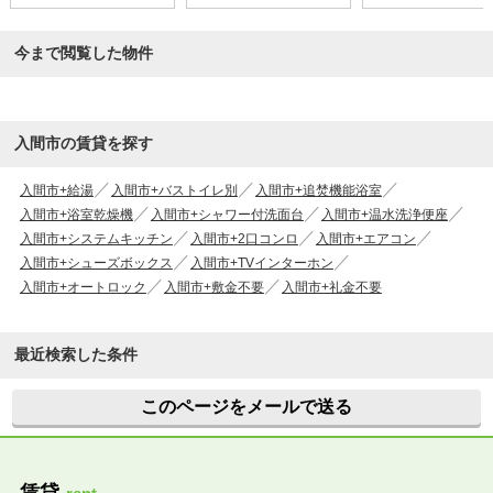
今まで閲覧した物件
入間市の賃貸を探す
入間市+給湯
入間市+バストイレ別
入間市+追焚機能浴室
入間市+浴室乾燥機
入間市+シャワー付洗面台
入間市+温水洗浄便座
入間市+システムキッチン
入間市+2口コンロ
入間市+エアコン
入間市+シューズボックス
入間市+TVインターホン
入間市+オートロック
入間市+敷金不要
入間市+礼金不要
最近検索した条件
このページをメールで送る