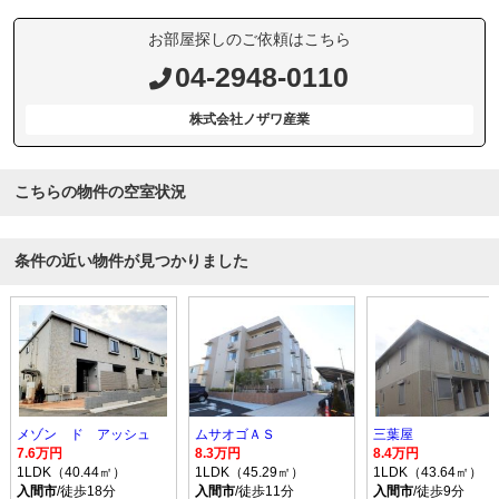
お部屋探しのご依頼はこちら
04-2948-0110
株式会社ノザワ産業
こちらの物件の空室状況
条件の近い物件が見つかりました
メゾン ド アッシュ
ムサオゴＡＳ
三葉屋
7.6万円
8.3万円
8.4万円
1LDK（40.44㎡）
1LDK（45.29㎡）
1LDK（43.64㎡）
入間市
/徒歩18分
入間市
/徒歩11分
入間市
/徒歩9分