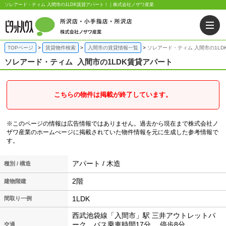
ソレアード・ティム 入間市の1LDK賃貸アパート！｜株式会社ノザワ産業
TOPページ
賃貸物件検索
入間市の賃貸情報一覧
ソレアード・ティム 入間市の1LD
ソレアード・ティム
入間市の1LDK賃貸アパート
こちらの物件は掲載が終了しています。
※このページの情報は広告情報ではありません。過去から現在まで株式会社ノ
ザワ産業のホームぺージに掲載されていた物件情報を元に生成した参考情報で
す。
アパート / 木造
種別 / 構造
2階
建物階建
1LDK
間取り一例
西武池袋線「入間市」駅 三井アウトレットパ
ーク バス乗車時間17分 停歩8分
交通