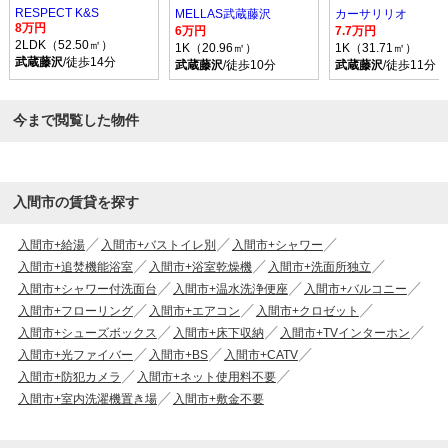
RESPECT K&S
MELLAS武蔵藤沢
カーサリリオ
8万円
6万円
7.7万円
2LDK（52.50㎡）
1K（20.96㎡）
1K（31.71㎡）
武蔵藤沢
/徒歩14分
武蔵藤沢
/徒歩10分
武蔵藤沢
/徒歩11分
今まで閲覧した物件
入間市の賃貸を探す
入間市+給湯
入間市+バストイレ別
入間市+シャワー
入間市+追焚機能浴室
入間市+浴室乾燥機
入間市+洗面所独立
入間市+シャワー付洗面台
入間市+温水洗浄便座
入間市+バルコニー
入間市+フローリング
入間市+エアコン
入間市+クロゼット
入間市+シューズボックス
入間市+床下収納
入間市+TVインターホン
入間市+光ファイバー
入間市+BS
入間市+CATV
入間市+防犯カメラ
入間市+ネット使用料不要
入間市+室内洗濯機置き場
入間市+敷金不要