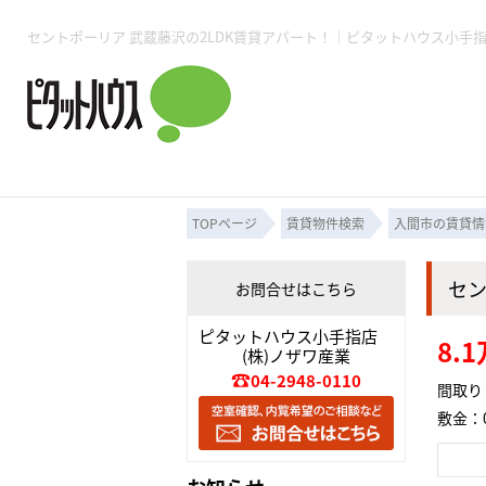
所沢賃貸TOP
賃貸管理業務
入居者様用ページTOP
売買物件一覧
無料売却査定
会社概要
ご来店予約
スタッフ紹介
お住まいの解約手続き
土地・空き家活用
購入時の諸費用
仲介手数料について
物件検索フォーム
入居中のマ
必要な書類
売却の流れ
月極駐車場
ピタットハウス所沢店
事業用物件
ピタットハ
TOPページ
賃貸物件検索
入間市の賃貸情
セ
お問合せはこちら
所沢賃貸TOP
賃貸管理業務
入居者様用ページTOP
売買物件一覧
無料売却査定
会社概要
ご来店予約
スタッフ紹介
お住まいの解約手続き
土地・空き家活用
購入時の諸費用
仲介手数料について
物件検索フォーム
入居中のマ
ピタットハウス小手指店
8.
(株)ノザワ産業
必要な書類
売却の流れ
04-2948-0110
間取り：
敷金：0
月極駐車場
ピタットハウス所沢店
事業用物件
ピタットハ