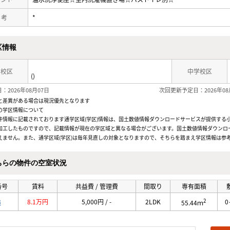
 考
*
区情報
学校区
中学校区
()
：2026年08月07日
次回更新予定日：2026年08
と差異がある場合は現況優先となります
の学区情報について
件情報に記載されております通学区域(学区)情報は、国土数値情報ダウンロードサービスが提供する小学
加工したものですので、記載情報が現在の学区域と異なる場合がございます。国土数値情報ダウンロ
えません。また、通学区域(学区)は毎年見直しの対象となりますので、そちらを踏まえ学区情報は参
ちらの物件の空室状況
番号
賃料
共益費 / 管理費
間取り
専有面積
2
3
8.1万円
5,000円 / -
2LDK
0
55.44ｍ