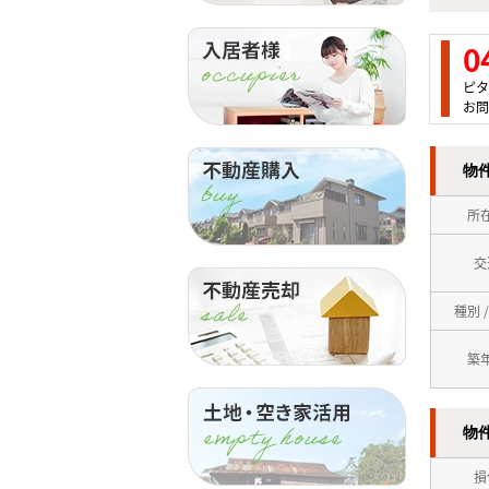
0
ピタ
お問
物
所
交
種別 
築
物
損