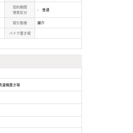
契約期間
- 普通
借家区分
取引態様
媒介
バイク置き場
洗濯機置き場