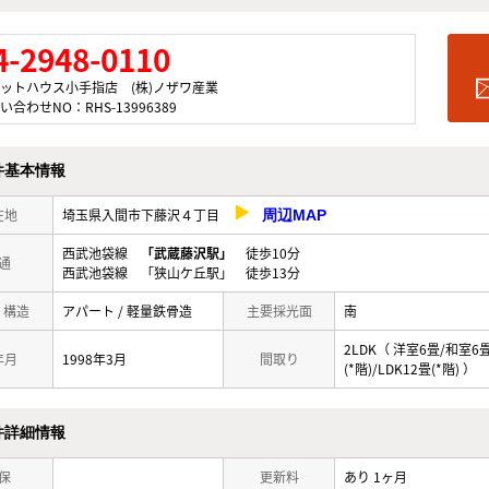
4-2948-0110
ットハウス小手指店 (株)ノザワ産業
い合わせNO：RHS-13996389
件基本情報
在地
埼玉県入間市下藤沢４丁目
周辺MAP
西武池袋線
「武蔵藤沢駅」
徒歩10分
通
西武池袋線 「狭山ケ丘駅」 徒歩13分
/ 構造
アパート / 軽量鉄骨造
主要採光面
南
2LDK（ 洋室6畳/和室6
年月
1998年3月
間取り
(*階)/LDK12畳(*階) ）
件詳細情報
保
更新料
あり 1ヶ月