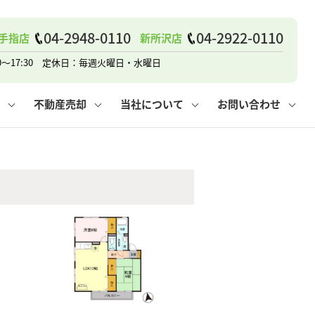
04-2948-0110
04-2922-0110
手指店
新所沢店
戸建て
諸費用
人情報保護方針
その他の問合せ
仲介と買取の違い
賃貸vs持ち家
0～17:30 定休日：毎週火曜日・水曜日
不動産売却
当社について
お問い合わせ
戸建て
諸費用
人情報保護方針
無料賃料査定
その他の問合せ
仲介と買取の違い
賃貸vs持ち家
採用情報
無料売却査定