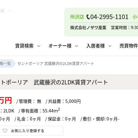
セントポーリア 武蔵藤沢の2LDK賃貸アパート！｜ピタットハウス小手指店 (株)ノザワ産業
04-2995-1101
所沢店
小
ナー
お知らせ
購入までの流れ
管理物件一覧
お気に入り
業者の選び方
その他の問合せ
住まいのトラブルQ&A
お客様の声
閲覧履歴
管理のご依頼
よくある質問
媒介契約の種類
スタッフブログ
お住まいの解約手続き
保存した検索条件
マンションVS
売却時の
個
株式会社ノザワ産業
営業時間：9:3
高く売るポイント
よくある質問
相続
賃貸検索
オーナー様
入居者様
売買物件
ウス小手指店
コンテナ
ピタットハウス新所沢店
報一覧
セントポーリア 武蔵藤沢の2LDK賃貸アパート
ントポーリア 武蔵藤沢の2LDK賃貸アパート
ナー
お知らせ
購入までの流れ
空き家管理
お気に入り
業者の選び方
その他の問合せ
住まいのトラブルQ&A
お客様の声
管理物件一覧
閲覧履歴
よくある質問
媒介契約の種類
スタッフブログ
お住まいの解約手続き
保存した検索条件
管理のご依頼
マンションVS
売却時の
個
1万円
/ 管理費： 無 / 共益費：5,000円
高く売るポイント
よくある質問
相続
2
2LDK / 専有面積：55.44ｍ
ヶ月 / 礼金：0ヶ月 / 保証金：0ヶ月 / 敷引・償却: 0ヶ月-
ウス小手指店
コンテナ
ピタットハウス新所沢店