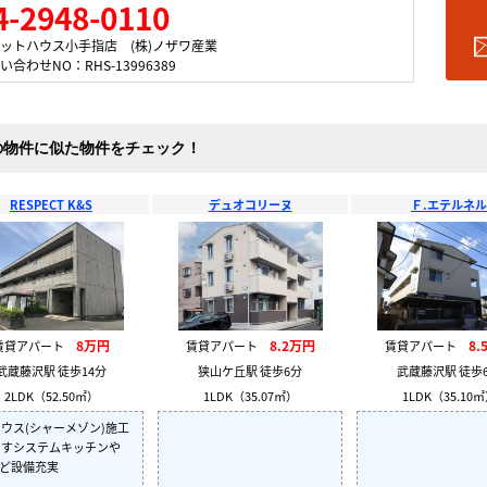
4-2948-0110
ットハウス小手指店 (株)ノザワ産業
い合わせNO：RHS-13996389
の物件に似た物件をチェック！
RESPECT K&S
デュオコリーヌ
Ｆ.エテルネル
8万円
8.2万円
8.
賃貸アパート
賃貸アパート
賃貸アパート
武蔵藤沢駅 徒歩14分
狭山ケ丘駅 徒歩6分
武蔵藤沢駅 徒歩
2LDK（52.50㎡）
1LDK（35.07㎡）
1LDK（35.10
ウス(シャーメゾン)施工
ですシステムキッチンや
など設備充実