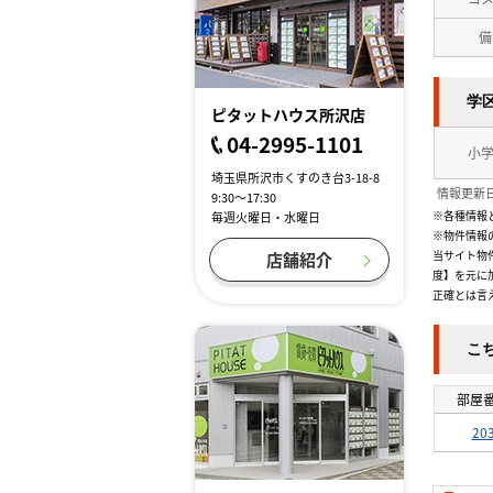
備
学
ピタットハウス所沢店
04-2995-1101
小
埼玉県所沢市くすのき台3-18-8
情報更新日
9:30～17:30
※各種情報
毎週火曜日・水曜日
※物件情報
当サイト物
店舗紹介
度】を元に
正確とは言
こ
部屋
20