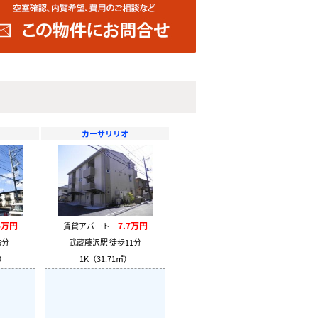
カーサリリオ
5万円
7.7万円
賃貸アパート
6分
武蔵藤沢駅 徒歩11分
㎡）
1K（31.71㎡）