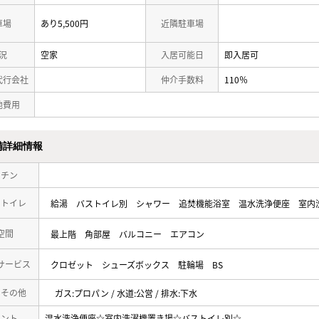
車場
あり5,500円
近隣駐車場
況
空家
入居可能日
即入居可
代行会社
仲介手数料
110％
他費用
備詳細情報
ッチン
・トイレ
給湯
バストイレ別
シャワー
追焚機能浴室
温水洗浄便座
室内
空間
最上階
角部屋
バルコニー
エアコン
サービス
クロゼット
シューズボックス
駐輪場
BS
・その他
ガス:プロパン / 水道:公営 / 排水:下水
メント
温水洗浄便座☆室内洗濯機置き場☆バストイレ別☆