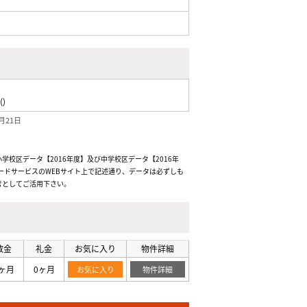
()
月21日
校区データ【2016年度】及び中学校区データ【2016年
ードサービスのWEBサイト上で記述通り、データは必ずしも
考としてご活用下さい。
敷金
礼金
お気に入り
物件詳細
ヶ月
0ヶ月
お気に入り
物件詳細