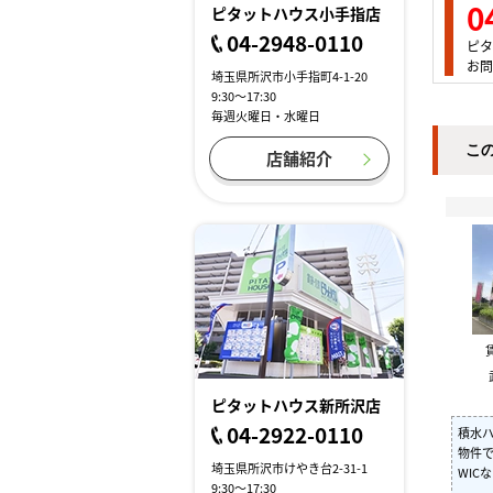
0
ピタットハウス小手指店
04-2948-0110
ピタ
お問
埼玉県所沢市小手指町4-1-20
9:30～17:30
毎週火曜日・水曜日
こ
店舗紹介
ピタットハウス新所沢店
04-2922-0110
積水ハ
物件
埼玉県所沢市けやき台2-31-1
WIC
9:30～17:30