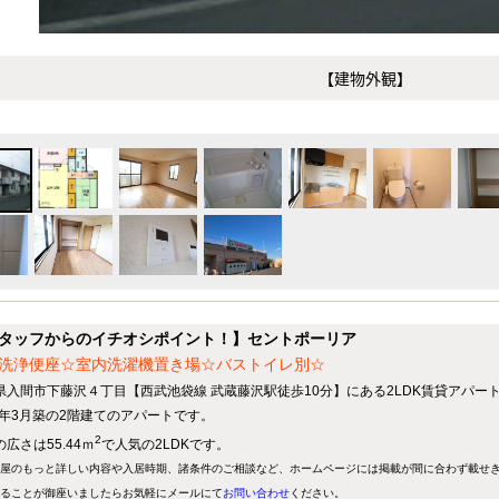
【建物外観】
タッフからのイチオシポイント！】セントポーリア
洗浄便座☆室内洗濯機置き場☆バストイレ別☆
県入間市下藤沢４丁目【西武池袋線 武蔵藤沢駅徒歩10分】にある2LDK賃貸アパー
98年3月築の2階建てのアパートです。
2
広さは55.44ｍ
で人気の2LDKです。
屋のもっと詳しい内容や入居時期、諸条件のご相談など、ホームページには掲載が間に合わず載せ
ることが御座いましたらお気軽にメールにて
お問い合わせ
ください。