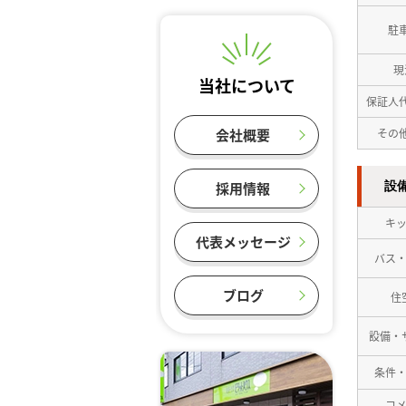
駐
現
当社について
保証人
その
会社概要
設
採用情報
キ
代表メッセージ
バス
ブログ
住
設備・
条件
コ