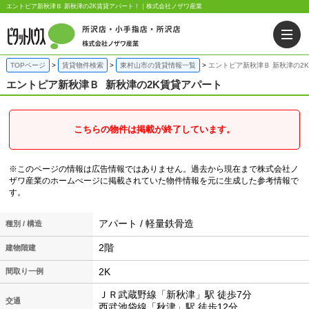
エントピア新秋津Ｂ 新秋津の2K賃貸アパート！｜株式会社ノザワ産業
TOPページ
賃貸物件検索
東村山市の賃貸情報一覧
エントピア新秋津Ｂ 新秋津の2
エントピア新秋津Ｂ
新秋津の2K賃貸アパート
こちらの物件は掲載が終了しています。
※このページの情報は広告情報ではありません。過去から現在まで株式会社ノ
ザワ産業のホームぺージに掲載されていた物件情報を元に生成した参考情報で
す。
アパート / 軽量鉄骨造
種別 / 構造
2階
建物階建
2K
間取り一例
ＪＲ武蔵野線「新秋津」駅 徒歩7分
交通
西武池袋線「秋津」駅 徒歩12分