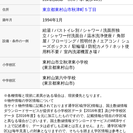
東京都東村山市秋津町５丁目
住所
1994年1月
築年月
給湯 / バストイレ別 / シャワー / 洗面所独
立 / シャワー付洗面台 / 温水洗浄便座 / 角部
屋 / フローリング / 照明付き / エアコン / シュ
設備・条件の一例
ーズボックス / 駐輪場 / 防犯カメラ / ネット使
用料不要 / 室内洗濯機置き場 /
東村山市立秋津東小学校
小学校区
(東京都東村山市)
東村山第六中学校
中学校区
(東京都東村山市)
※各種情報と現状に差異がある場合は、現状優先となります。
※物件情報の学区情報について
当サイト物件情報に記載されております通学区域(学区)情報は、国土数値情報
ダウンロードサービスが提供する小学校区データ【2016年度】及び中学校区
データ【2016年度】を元に加工したものですので、記載情報が現在の学区域
と異なる場合がございます。国土数値情報ダウンロードサービスのWEBサイ
ト上で記述通り、データは必ずしも正確とは言えません。また、通学区域(学
区)は毎年見直しの対象となりますので、そちらを踏まえ学区情報は参考とし