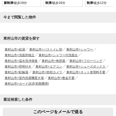
新秋津
/徒歩19分
秋津
/徒歩16分
秋津
/徒歩12分
今まで閲覧した物件
東村山市の賃貸を探す
東村山市+給湯
東村山市+バストイレ別
東村山市+シャワー
東村山市+洗面所独立
東村山市+シャワー付洗面台
東村山市+温水洗浄便座
東村山市+角部屋
東村山市+フローリング
東村山市+照明付き
東村山市+エアコン
東村山市+シューズボックス
東村山市+駐輪場
東村山市+防犯カメラ
東村山市+ネット使用料不要
東村山市+室内洗濯機置き場
東村山市+敷金不要
東村山市+カード決済(初期費用)
最近検索した条件
このページをメールで送る