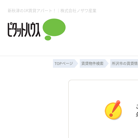
新秋津の1K賃貸アパート！｜株式会社ノザワ産業
所沢賃貸TOP
賃貸管理業務
入居者様用ページTOP
売買物件一覧
無料売却査定
会社概要
ご来店予約
スタッフ紹介
お住まいの解約手続き
土地・空き家活用
購入時の諸費用
仲介手数料について
物件検索フォーム
入居中のマ
必要な書類
売却の流れ
月極駐車場
ピタットハウス所沢店
事業用物件
ピタットハ
TOPページ
賃貸物件検索
所沢市の賃貸情
所沢賃貸TOP
賃貸管理業務
入居者様用ページTOP
売買物件一覧
無料売却査定
会社概要
ご来店予約
スタッフ紹介
お住まいの解約手続き
土地・空き家活用
購入時の諸費用
仲介手数料について
物件検索フォーム
入居中のマ
必要な書類
売却の流れ
月極駐車場
ピタットハウス所沢店
事業用物件
ピタットハ