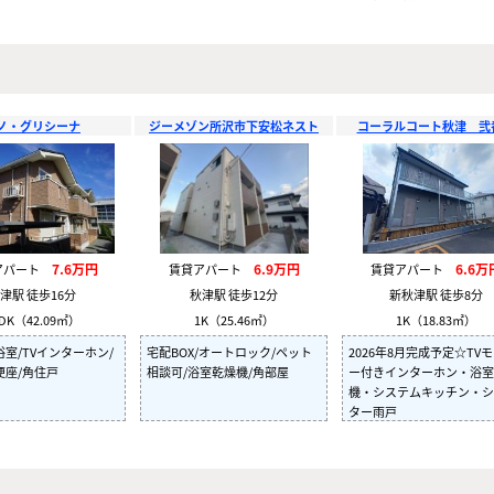
ノ・グリシーナ
ジーメゾン所沢市下安松ネスト
コーラルコート秋津 弐
7.6万円
6.9万円
6.6万
アパート
賃貸アパート
賃貸アパート
津駅 徒歩16分
秋津駅 徒歩12分
新秋津駅 徒歩8分
DK（42.09㎡）
1K（25.46㎡）
1K（18.83㎡）
室/TVインターホン/
宅配BOX/オートロック/ペット
2026年8月完成予定☆TV
便座/角住戸
相談可/浴室乾燥機/角部屋
ー付きインターホン・浴室
機・システムキッチン・シ
ター雨戸