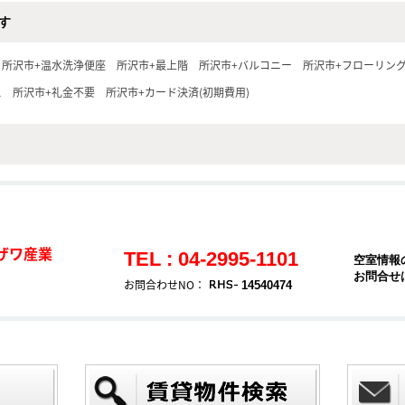
す
所沢市+温水洗浄便座
所沢市+最上階
所沢市+バルコニー
所沢市+フローリン
ス
所沢市+礼金不要
所沢市+カード決済(初期費用)
ザワ産業
TEL : 04-2995-1101
空室情報
お問合せ
お問合わせNO：
14540474