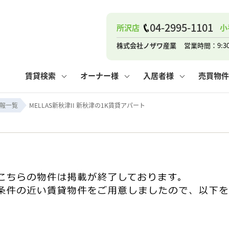
04-2995-1101
所沢店
小
ナー
お知らせ
購入までの流れ
管理物件一覧
お気に入り
業者の選び方
その他の問合せ
住まいのトラブルQ&A
お客様の声
閲覧履歴
管理のご依頼
よくある質問
媒介契約の種類
スタッフブログ
お住まいの解約手続き
保存した検索条件
マンションVS
売却時の
個
株式会社ノザワ産業
営業時間：9:3
高く売るポイント
よくある質問
相続
賃貸検索
オーナー様
入居者様
売買物件
ウス小手指店
コンテナ
ピタットハウス新所沢店
報一覧
MELLAS新秋津II 新秋津の1K賃貸アパート
ナー
お知らせ
購入までの流れ
空き家管理
お気に入り
業者の選び方
その他の問合せ
住まいのトラブルQ&A
お客様の声
管理物件一覧
閲覧履歴
よくある質問
媒介契約の種類
スタッフブログ
お住まいの解約手続き
保存した検索条件
管理のご依頼
マンションVS
売却時の
個
高く売るポイント
よくある質問
相続
ウス小手指店
コンテナ
ピタットハウス新所沢店