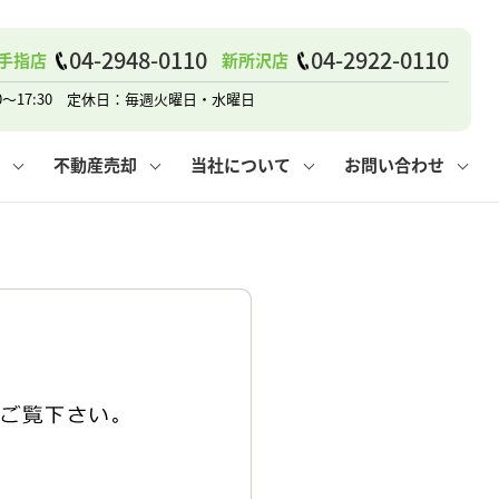
04-2948-0110
04-2922-0110
手指店
新所沢店
戸建て
諸費用
人情報保護方針
その他の問合せ
仲介と買取の違い
賃貸vs持ち家
0～17:30 定休日：毎週火曜日・水曜日
不動産売却
当社について
お問い合わせ
戸建て
諸費用
人情報保護方針
無料賃料査定
その他の問合せ
仲介と買取の違い
賃貸vs持ち家
採用情報
無料売却査定