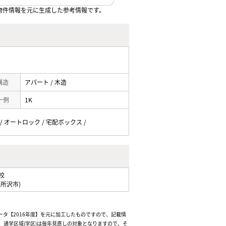
物件情報を元に生成した参考情報です。
 構造
アパート / 木造
一例
1K
 / オートロック / 宅配ボックス /
校
県所沢市)
ータ【2016年度】を元に加工したものですので、記載情
通学区域(学区)は毎年見直しの対象となりますので、そ