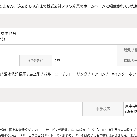
りません。過去から現在まで株式会社ノザワ産業のホームぺージに掲載されていた
徒歩13分
4分
種別 /
建物階建
2階
間取り
/ 温水洗浄便座 / 最上階 / バルコニー / フローリング / エアコン / TVインターホン
東中学
中学校区
(埼玉
情報は、国土数値情報ダウンロードサービスが提供する小学校区データ【2016年度】及び中学校区デ
報ダウンロードサービスのWEBサイト上で記述通り、データは必ずしも正確とは言えません。また、