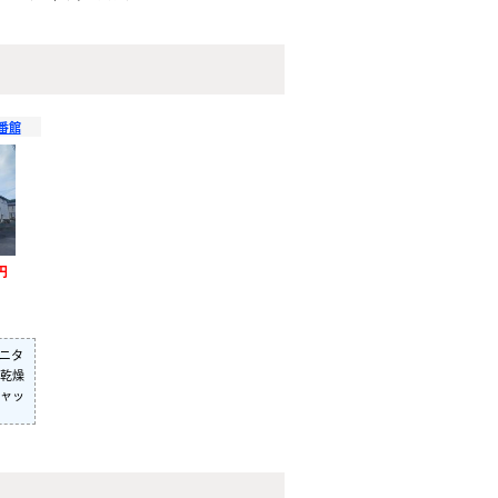
番館
円
モニタ
乾燥
ャッ