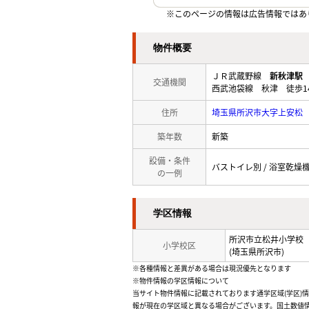
※このページの情報は広告情報ではあ
物件概要
ＪＲ武蔵野線
新秋津駅
交通機関
西武池袋線 秋津 徒歩1
住所
埼玉県所沢市大字上安松
築年数
新築
設備・条件
バストイレ別 / 浴室乾燥機 
の一例
学区情報
所沢市立松井小学校
小学校区
(埼玉県所沢市)
※各種情報と差異がある場合は現況優先となります
※物件情報の学区情報について
当サイト物件情報に記載されております通学区域(学区)
報が現在の学区域と異なる場合がございます。国土数値情