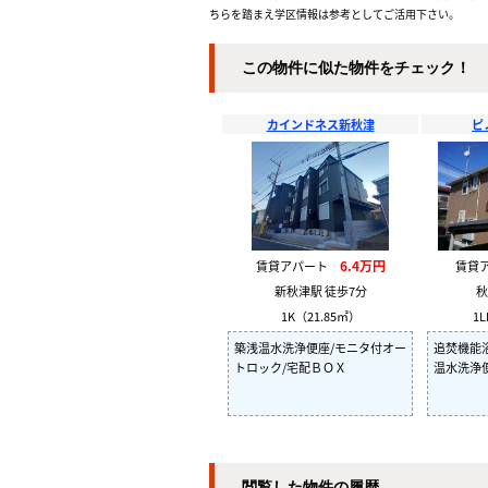
ちらを踏まえ学区情報は参考としてご活用下さい。
この物件に似た物件をチェック！
カインドネス新秋津
ピ
6.4万円
賃貸アパート
賃貸
新秋津駅 徒歩7分
秋
1K（21.85㎡）
1L
築浅温水洗浄便座/モニタ付オー
追焚機能浴
トロック/宅配ＢＯＸ
温水洗浄
閲覧した物件の履歴