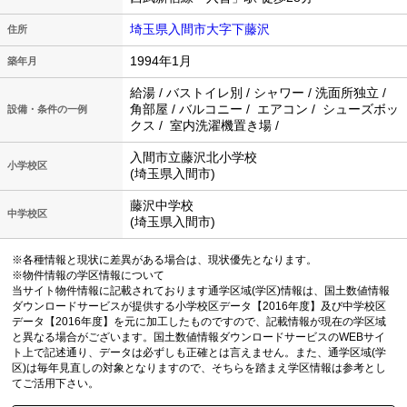
埼玉県入間市大字下藤沢
住所
1994年1月
築年月
給湯 / バストイレ別 / シャワー / 洗面所独立 /
角部屋 / バルコニー / エアコン / シューズボッ
設備・条件の一例
クス / 室内洗濯機置き場 /
入間市立藤沢北小学校
小学校区
(埼玉県入間市)
藤沢中学校
中学校区
(埼玉県入間市)
※各種情報と現状に差異がある場合は、現状優先となります。
※物件情報の学区情報について
当サイト物件情報に記載されております通学区域(学区)情報は、国土数値情報
ダウンロードサービスが提供する小学校区データ【2016年度】及び中学校区
データ【2016年度】を元に加工したものですので、記載情報が現在の学区域
と異なる場合がございます。国土数値情報ダウンロードサービスのWEBサイ
ト上で記述通り、データは必ずしも正確とは言えません。また、通学区域(学
区)は毎年見直しの対象となりますので、そちらを踏まえ学区情報は参考とし
てご活用下さい。