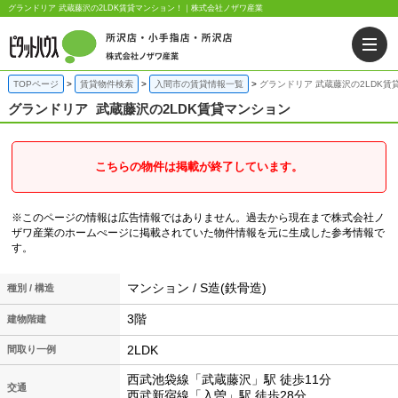
グランドリア 武蔵藤沢の2LDK賃貸マンション！｜株式会社ノザワ産業
TOPページ
賃貸物件検索
入間市の賃貸情報一覧
グランドリア 武蔵藤沢の2LDK賃
グランドリア
武蔵藤沢の2LDK賃貸マンション
こちらの物件は掲載が終了しています。
※このページの情報は広告情報ではありません。過去から現在まで株式会社ノ
ザワ産業のホームぺージに掲載されていた物件情報を元に生成した参考情報で
す。
マンション / S造(鉄骨造)
種別 / 構造
3階
建物階建
2LDK
間取り一例
西武池袋線「武蔵藤沢」駅 徒歩11分
交通
西武新宿線「入曽」駅 徒歩28分