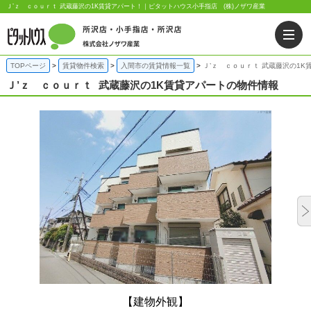
Ｊ’ｚ ｃｏｕｒｔ 武蔵藤沢の1K賃貸アパート！｜ピタットハウス小手指店 (株)ノザワ産業
TOPページ
賃貸物件検索
入間市の賃貸情報一覧
Ｊ’ｚ ｃｏｕｒｔ 武蔵藤沢の1K
Ｊ’ｚ ｃｏｕｒｔ
武蔵藤沢の1K賃貸アパートの物件情報
【建物外観】