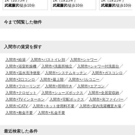
1K（20.75㎡）
1K（19.25㎡）
1K（19.25㎡）
武蔵藤沢
/徒歩10分
武蔵藤沢
/徒歩10分
武蔵藤沢
/徒歩10分
今まで閲覧した物件
入間市の賃貸を探す
入間市+給湯
入間市+バストイレ別
入間市+シャワー
入間市+浴室乾燥機
入間市+洗面所独立
入間市+シャワー付洗面台
入間市+温水洗浄便座
入間市+システムキッチン
入間市+ガスコンロ
入間市+2口コンロ
入間市+最上階
入間市+バルコニー
入間市+フローリング
入間市+照明付き
入間市+エアコン
入間市+クロゼット
入間市+シューズボックス
入間市+全居室収納
入間市+TVインターホン
入間市+宅配ボックス
入間市+光ファイバー
入間市+CATV
入間市+ネット使用料不要
入間市+室内洗濯機置き場
入間市+敷金不要
入間市+礼金不要
最近検索した条件