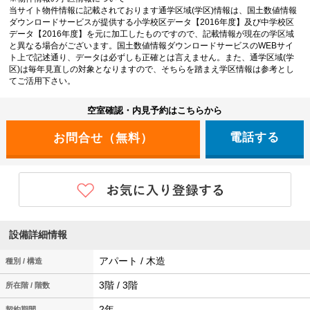
当サイト物件情報に記載されております通学区域(学区)情報は、国土数値情報
ダウンロードサービスが提供する小学校区データ【2016年度】及び中学校区
データ【2016年度】を元に加工したものですので、記載情報が現在の学区域
と異なる場合がございます。国土数値情報ダウンロードサービスのWEBサイ
ト上で記述通り、データは必ずしも正確とは言えません。また、通学区域(学
区)は毎年見直しの対象となりますので、そちらを踏まえ学区情報は参考とし
てご活用下さい。
空室確認・内見予約はこちらから
電話する
設備詳細情報
アパート / 木造
種別 / 構造
3階 / 3階
所在階 / 階数
2年
契約期間