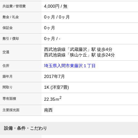
4,000円 / 無
共益費 / 管理費
0ヶ月 / 0ヶ月
敷金 / 礼金
0ヶ月
保証金
0ヶ月 / -
敷引 / 償却
西武池袋線「武蔵藤沢」駅 徒歩4分
交通
西武池袋線「狭山ケ丘」駅 徒歩24分
埼玉県入間市東藤沢１丁目
住所
2017年7月
築年月
1K (洋室7畳)
間取り
2
22.35ｍ
専有面積
南西
主要採光面
設備・条件・こだわり