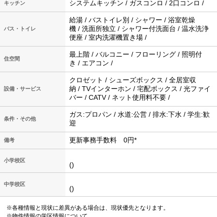
システムキッチン / ガスコンロ / 2口コンロ /
キッチン
給湯 / バストイレ別 / シャワー / 浴室乾燥
機 / 洗面所独立 / シャワー付洗面台 / 温水洗浄
バス・トイレ
便座 / 室内洗濯機置き場 /
最上階 / バルコニー / フローリング / 照明付
住空間
き / エアコン /
クロゼット / シューズボックス / 全居室収
納 / TVインターホン / 宅配ボックス / 光ファイ
設備・サービス
バー / CATV / ネット使用料不要 /
ガス:プロパン / 水道:公営 / 排水:下水 / 学生:歓
条件・その他
迎
更新事務手数料 0円*
備考
小学校区
()
中学校区
()
※各種情報と現状に差異がある場合は、現状優先となります。
※物件情報の学区情報について