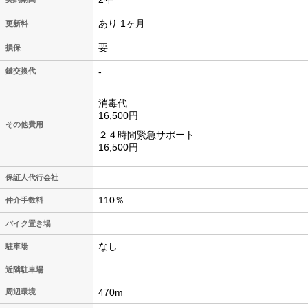
あり 1ヶ月
更新料
要
損保
-
鍵交換代
消毒代
16,500円
その他費用
２４時間緊急サポート
16,500円
保証人代行会社
110％
仲介手数料
バイク置き場
なし
駐車場
近隣駐車場
470m
周辺環境