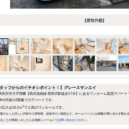
【建物外観】
タッフからのイチオシポイント！】グレースサンエイ
県所沢市大字荒幡【西武池袋線 西所沢駅徒歩17分】にあるワンルーム賃貸アパート
88年4月築の2階建てのアパートです。
2
広さは16.2ｍ
で人気のワンルームです。
屋のもっと詳しい内容や入居時期、諸条件のご相談など、ホームページには掲載が間に合わず載せ
ることが御座いましたらお気軽にメールにて
お問い合わせ
ください。