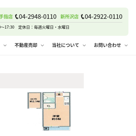
04-2948-0110
04-2922-0110
手指店
新所沢店
戸建て
諸費用
人情報保護方針
その他の問合せ
仲介と買取の違い
賃貸vs持ち家
0～17:30 定休日：毎週火曜日・水曜日
不動産売却
当社について
お問い合わせ
戸建て
諸費用
人情報保護方針
無料賃料査定
その他の問合せ
仲介と買取の違い
賃貸vs持ち家
採用情報
無料売却査定