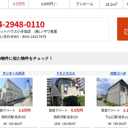
2
3.5万円
3,000円 / -
ワンルーム
16.2ｍ
4-2948-0110
ットハウス小手指店 (株)ノザワ産業
い合わせNO：RHS-14317979
の物件に似た物件をチェック！
サンモール所沢
ＹＫハウスＡ
内野コーポ
3.8万円
4.5万円
3.
賃貸アパート
賃貸アパート
賃貸アパート
西所沢駅 徒歩3分
西所沢駅 徒歩2分
下山口駅 徒歩1
1K（20.46㎡）
1DK（26.40㎡）
3K（45.50㎡