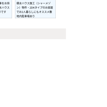
車をお持
積水ハウス施工（シャーメゾ
水ハウス
ン）物件・2DKタイプのお部屋
件です
でお2人暮らしにもオススメ敷
地内駐車場あり