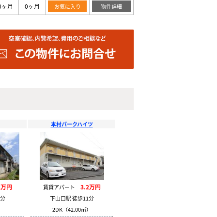
0ヶ月
0ヶ月
お気に入り
物件詳細
本村パークハイツ
2万円
3.2万円
賃貸アパート
1分
下山口駅 徒歩11分
）
2DK（42.00㎡）