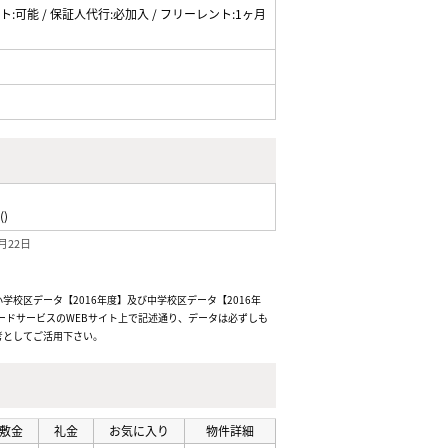
ペット:可能 / 保証人代行:必加入 / フリーレント:1ヶ月
()
月22日
校区データ【2016年度】及び中学校区データ【2016年
ードサービスのWEBサイト上で記述通り、データは必ずしも
考としてご活用下さい。
敷金
礼金
お気に入り
物件詳細