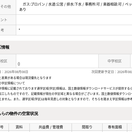
ガス:プロパン / 水道:公営 / 排水:下水 / 事務所:可 / 楽器相談:可 / 
・その他
あり
メント
 考
*
区情報
学校区
中学校区
()
：2026年08月08日
次回更新予定日：2026年08
と差異がある場合は現況優先となります
の学区情報について
件情報に記載されております通学区域(学区)情報は、国土数値情報ダウンロードサービスが提供する小学
加工したものですので、記載情報が現在の学区域と異なる場合がございます。国土数値情報ダウンロ
えません。また、通学区域(学区)は毎年見直しの対象となりますので、そちらを踏まえ学区情報は参
ちらの物件の空室状況
号
賃料
共益費 / 管理費
間取り
専有面積