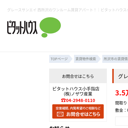
所沢賃貸TOP
賃貸管理業務
入居者様用ページTOP
売買物件一覧
無料売却査定
会社概要
ご来店予約
スタッフ紹介
お住まいの解約手続き
土地・空き家活用
購入時の諸費用
仲介手数料について
物件検索フォーム
入居中のマ
必要な書類
売却の流れ
月極駐車場
ピタットハウス所沢店
事業用物件
ピタットハ
TOPページ
賃貸物件検索
所沢市の賃貸情
グ
お問合せはこちら
所沢賃貸TOP
賃貸管理業務
入居者様用ページTOP
売買物件一覧
無料売却査定
会社概要
ご来店予約
スタッフ紹介
お住まいの解約手続き
土地・空き家活用
購入時の諸費用
仲介手数料について
物件検索フォーム
入居中のマ
ピタットハウス小手指店
3.
(株)ノザワ産業
必要な書類
売却の流れ
04-2948-0110
間取り
敷金：0
月極駐車場
ピタットハウス所沢店
事業用物件
ピタットハ