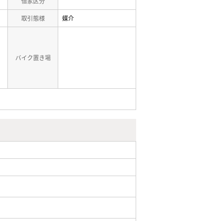
借家区分
取引態様
媒介
バイク置き場