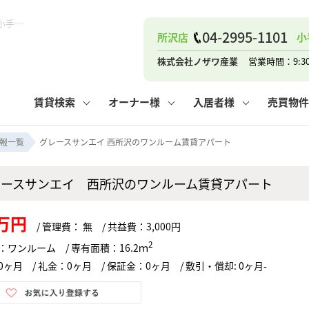
グレースサンエイ 西所沢のワンルーム賃貸アパート！｜ピタットハウス小手指店 (株)ノザワ産業
04-2995-1101
所沢店
小
ナー
お知らせ
購入までの流れ
管理物件一覧
お気に入り
業者の選び方
その他の問合せ
住まいのトラブルQ&A
お客様の声
閲覧履歴
管理のご依頼
よくある質問
媒介契約の種類
スタッフブログ
お住まいの解約手続き
保存した検索条件
マンションVS
売却時の
個
株式会社ノザワ産業
営業時間：9:3
高く売るポイント
よくある質問
相続
賃貸検索
オーナー様
入居者様
売買物件
ウス小手指店
コンテナ
ピタットハウス新所沢店
報一覧
グレースサンエイ 西所沢のワンルーム賃貸アパート
レースサンエイ 西所沢のワンルーム賃貸アパート
ナー
お知らせ
購入までの流れ
空き家管理
お気に入り
業者の選び方
その他の問合せ
住まいのトラブルQ&A
お客様の声
管理物件一覧
閲覧履歴
よくある質問
媒介契約の種類
スタッフブログ
お住まいの解約手続き
保存した検索条件
管理のご依頼
マンションVS
売却時の
個
5万円
/ 管理費： 無 / 共益費：3,000円
高く売るポイント
よくある質問
相続
2
：ワンルーム / 専有面積：16.2ｍ
ヶ月 / 礼金：0ヶ月 / 保証金：0ヶ月 / 敷引・償却: 0ヶ月-
ウス小手指店
コンテナ
ピタットハウス新所沢店