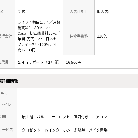
況
空家
入居可能日
即入居可
ライフ：初回1万円／月額
総賃料1．89％ or
Casa：初回総賃料50％／
代行会社
仲介手数料
110％
年間1万円 or 日本セー
フティー初回100％／年
間12000円
他費用
２４ｈサポート（２年間）
16,500円
備詳細情報
ッチン
・トイレ
空間
最上階
バルコニー
ロフト
照明付き
エアコン
サービス
クロゼット
TVインターホン
駐輪場
バイク置場