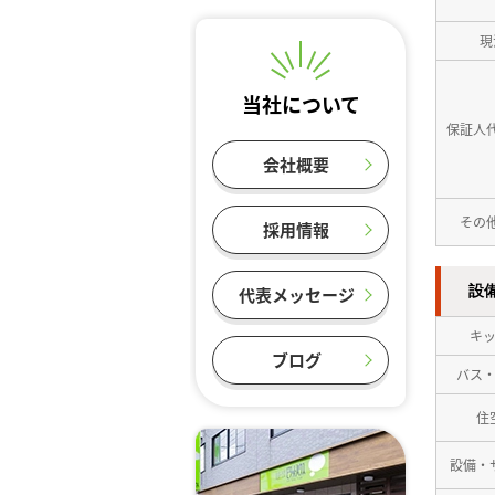
現
当社について
保証人
会社概要
その
採用情報
設
代表メッセージ
キ
ブログ
バス
住
設備・