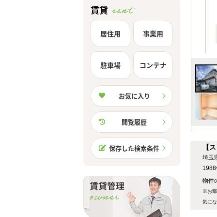
賃貸
居住用
事業用
駐車場
コンテナ
お気に入り
閲覧履歴
【ス
保存した検索条件
埼玉
19
物件の
※お部
気にな