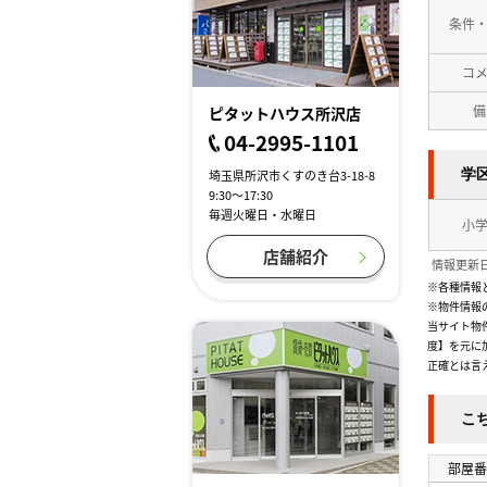
条件
コ
備
ピタットハウス所沢店
04-2995-1101
学
埼玉県所沢市くすのき台3-18-8
9:30～17:30
毎週火曜日・水曜日
小
店舗紹介
情報更新日
※各種情報
※物件情報
当サイト物
度】を元に
正確とは言
こ
部屋番