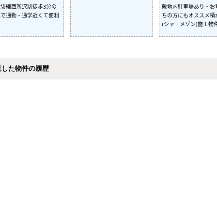
袋線西所沢駅徒歩3分の
敷地内駐車場あり・お
地で通勤・通学近くて便利
ちの方にもオススメ積
(シャーメゾン)施工物
覧した物件の履歴