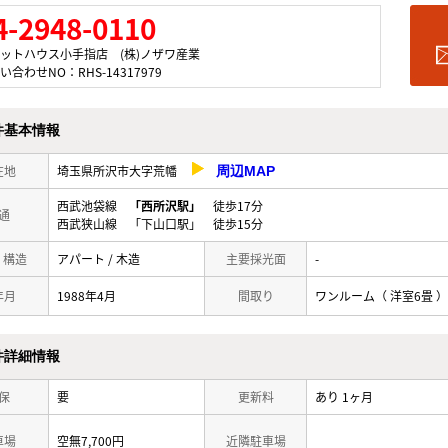
4-2948-0110
ットハウス小手指店 (株)ノザワ産業
い合わせNO：RHS-14317979
件基本情報
在地
埼玉県所沢市大字荒幡
周辺MAP
西武池袋線
「西所沢駅」
徒歩17分
通
西武狭山線 「下山口駅」 徒歩15分
/ 構造
アパート / 木造
主要採光面
-
年月
1988年4月
間取り
ワンルーム（ 洋室6畳 ）
件詳細情報
保
要
更新料
あり 1ヶ月
車場
空無7,700円
近隣駐車場