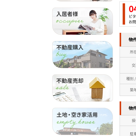
0
ピタ
お問
物
所
交
種別 
築
物
損
駐