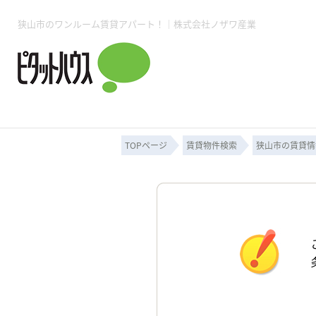
狭山市のワンルーム賃貸アパート！｜株式会社ノザワ産業
所沢賃貸TOP
賃貸管理業務
入居者様用ページTOP
売買物件一覧
無料売却査定
会社概要
ご来店予約
スタッフ紹介
お住まいの解約手続き
土地・空き家活用
購入時の諸費用
仲介手数料について
物件検索フォーム
入居中のマ
必要な書類
売却の流れ
月極駐車場
ピタットハウス所沢店
事業用物件
ピタットハ
TOPページ
賃貸物件検索
狭山市の賃貸情
所沢賃貸TOP
賃貸管理業務
入居者様用ページTOP
売買物件一覧
無料売却査定
会社概要
ご来店予約
スタッフ紹介
お住まいの解約手続き
土地・空き家活用
購入時の諸費用
仲介手数料について
物件検索フォーム
入居中のマ
必要な書類
売却の流れ
月極駐車場
ピタットハウス所沢店
事業用物件
ピタットハ