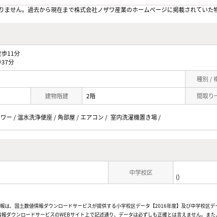
りません。過去から現在まで株式会社ノザワ産業のホームぺージに掲載されていた
歩11分
37分
種別 /
建物階建
2階
間取り
ャワー / 温水洗浄便座 / 角部屋 / エアコン / 室内洗濯機置き場 /
中学校区
()
情報は、国土数値情報ダウンロードサービスが提供する小学校区データ【2016年度】及び中学校区デ
報ダウンロードサービスのWEBサイト上で記述通り、データは必ずしも正確とは言えません。また、