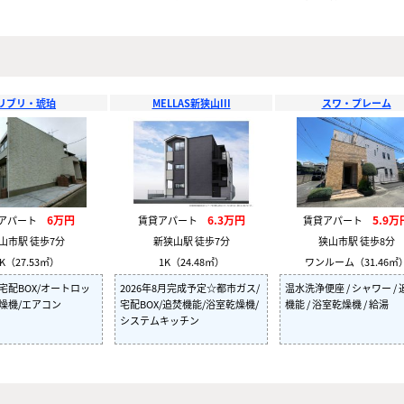
リブリ・琥珀
MELLAS新狭山III
スワ・プレーム
6万円
6.3万円
5.9万
貸アパート
賃貸アパート
賃貸アパート
山市駅 徒歩7分
新狭山駅 徒歩7分
狭山市駅 徒歩8分
K（27.53㎡）
1K（24.48㎡）
ワンルーム（31.46㎡
宅配BOX/オートロッ
2026年8月完成予定☆都市ガス/
温水洗浄便座 / シャワー / 
燥機/エアコン
宅配BOX/追焚機能/浴室乾燥機/
機能 / 浴室乾燥機 / 給湯
システムキッチン