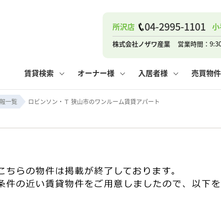
04-2995-1101
所沢店
小
ナー
お知らせ
購入までの流れ
管理物件一覧
お気に入り
業者の選び方
その他の問合せ
住まいのトラブルQ&A
お客様の声
閲覧履歴
管理のご依頼
よくある質問
媒介契約の種類
スタッフブログ
お住まいの解約手続き
保存した検索条件
マンションVS
売却時の
個
株式会社ノザワ産業
営業時間：9:3
高く売るポイント
よくある質問
相続
賃貸検索
オーナー様
入居者様
売買物件
ウス小手指店
コンテナ
ピタットハウス新所沢店
報一覧
ロビンソン・Ｔ 狭山市のワンルーム賃貸アパート
ナー
お知らせ
購入までの流れ
空き家管理
お気に入り
業者の選び方
その他の問合せ
住まいのトラブルQ&A
お客様の声
管理物件一覧
閲覧履歴
よくある質問
媒介契約の種類
スタッフブログ
お住まいの解約手続き
保存した検索条件
管理のご依頼
マンションVS
売却時の
個
高く売るポイント
よくある質問
相続
ウス小手指店
コンテナ
ピタットハウス新所沢店