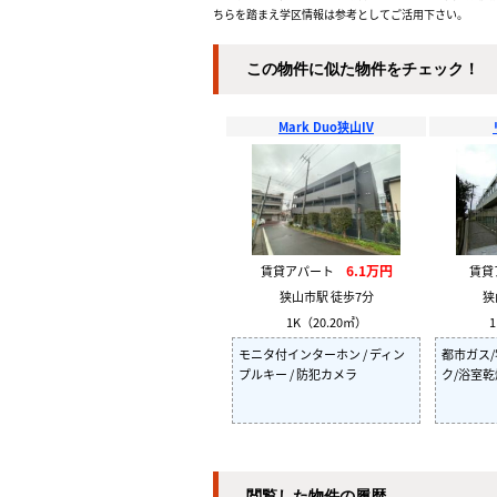
ちらを踏まえ学区情報は参考としてご活用下さい。
この物件に似た物件をチェック！
Mark Duo狭山IV
6.1万円
賃貸アパート
賃
狭山市駅 徒歩7分
狭
1K（20.20㎡）
1
モニタ付インターホン / ディン
都市ガス/
プルキー / 防犯カメラ
ク/浴室乾
閲覧した物件の履歴