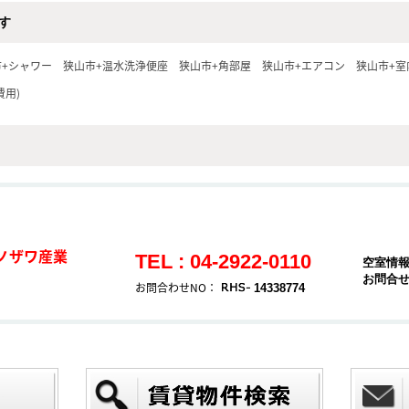
す
市+シャワー
狭山市+温水洗浄便座
狭山市+角部屋
狭山市+エアコン
狭山市+室
費用)
ノザワ産業
TEL : 04-2922-0110
空室情
お問合
お問合わせNO：
14338774