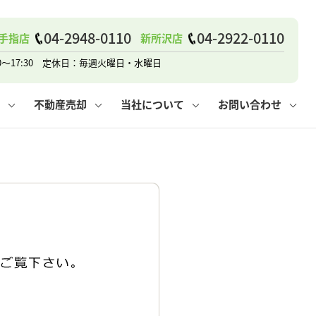
04-2948-0110
04-2922-0110
手指店
新所沢店
戸建て
諸費用
人情報保護方針
その他の問合せ
仲介と買取の違い
賃貸vs持ち家
0～17:30 定休日：毎週火曜日・水曜日
不動産売却
当社について
お問い合わせ
戸建て
諸費用
人情報保護方針
無料賃料査定
その他の問合せ
仲介と買取の違い
賃貸vs持ち家
採用情報
無料売却査定