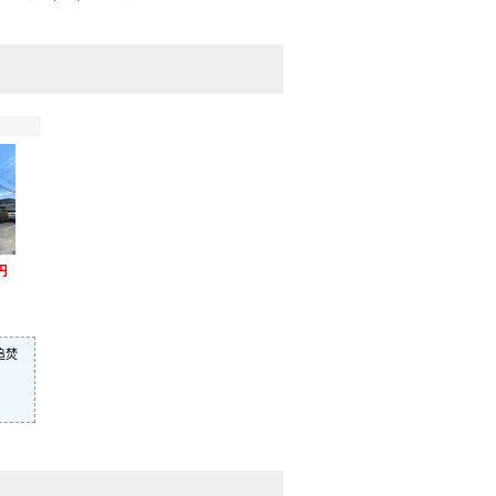
円
）
追焚