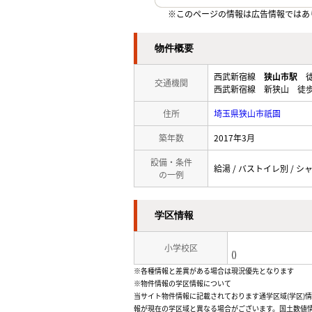
※このページの情報は広告情報ではあ
物件概要
西武新宿線
狭山市駅
徒
交通機関
西武新宿線 新狭山 徒歩
住所
埼玉県狭山市祇園
築年数
2017年3月
設備・条件
給湯 / バストイレ別 / シ
の一例
学区情報
小学校区
()
※各種情報と差異がある場合は現況優先となります
※物件情報の学区情報について
当サイト物件情報に記載されております通学区域(学区)
報が現在の学区域と異なる場合がございます。国土数値情