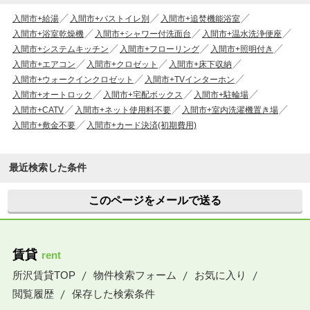
入間市+給湯
入間市+バストイレ別
入間市+追焚機能浴室
入間市+浴室乾燥機
入間市+シャワー付洗面台
入間市+温水洗浄便座
入間市+システムキッチン
入間市+フローリング
入間市+照明付き
入間市+エアコン
入間市+クロゼット
入間市+床下収納
入間市+ウォークインクロゼット
入間市+TVインターホン
入間市+オートロック
入間市+宅配ボックス
入間市+駐輪場
入間市+CATV
入間市+ネット使用料不要
入間市+室内洗濯機置き場
入間市+敷金不要
入間市+カード決済(初期費用)
最近検索した条件
このページをメールで送る
賃貸
rent
所沢賃貸TOP
物件検索フォーム
お気に入り
閲覧履歴
保存した検索条件