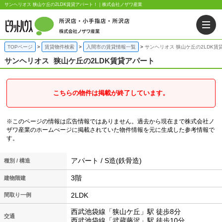
サンヘリオス 狭山ケ丘の2LDK賃貸アパート！｜株式会社ノザワ産業
TOPページ
賃貸物件検索
入間市の賃貸情報一覧
サンヘリオス 狭山ケ丘の2LDK賃
サンヘリオス
狭山ケ丘の2LDK賃貸アパート
こちらの物件は掲載が終了しています。
※このページの情報は広告情報ではありません。過去から現在まで株式会社ノ
ザワ産業のホームぺージに掲載されていた物件情報を元に生成した参考情報で
す。
アパート / S造(鉄骨造)
種別 / 構造
3階
建物階建
2LDK
間取り一例
西武池袋線「狭山ケ丘」駅 徒歩8分
交通
西武池袋線「武蔵藤沢」駅 徒歩10分