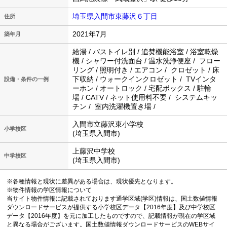
埼玉県入間市東藤沢６丁目
住所
2021年7月
築年月
給湯 / バストイレ別 / 追焚機能浴室 / 浴室乾燥
機 / シャワー付洗面台 / 温水洗浄便座 / フロー
リング / 照明付き / エアコン / クロゼット / 床
下収納 / ウォークインクロゼット / TVインタ
設備・条件の一例
ーホン / オートロック / 宅配ボックス / 駐輪
場 / CATV / ネット使用料不要 / システムキッ
チン / 室内洗濯機置き場 /
入間市立藤沢東小学校
小学校区
(埼玉県入間市)
上藤沢中学校
中学校区
(埼玉県入間市)
※各種情報と現状に差異がある場合は、現状優先となります。
※物件情報の学区情報について
当サイト物件情報に記載されております通学区域(学区)情報は、国土数値情報
ダウンロードサービスが提供する小学校区データ【2016年度】及び中学校区
データ【2016年度】を元に加工したものですので、記載情報が現在の学区域
と異なる場合がございます。国土数値情報ダウンロードサービスのWEBサイ