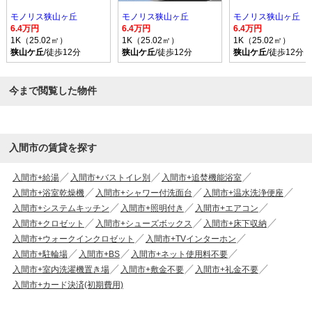
モノリス狭山ヶ丘
モノリス狭山ヶ丘
モノリス狭山ヶ丘
6.4万円
6.4万円
6.4万円
1K（25.02㎡）
1K（25.02㎡）
1K（25.02㎡）
狭山ケ丘
/徒歩12分
狭山ケ丘
/徒歩12分
狭山ケ丘
/徒歩12分
今まで閲覧した物件
入間市の賃貸を探す
入間市+給湯
入間市+バストイレ別
入間市+追焚機能浴室
入間市+浴室乾燥機
入間市+シャワー付洗面台
入間市+温水洗浄便座
入間市+システムキッチン
入間市+照明付き
入間市+エアコン
入間市+クロゼット
入間市+シューズボックス
入間市+床下収納
入間市+ウォークインクロゼット
入間市+TVインターホン
入間市+駐輪場
入間市+BS
入間市+ネット使用料不要
入間市+室内洗濯機置き場
入間市+敷金不要
入間市+礼金不要
入間市+カード決済(初期費用)