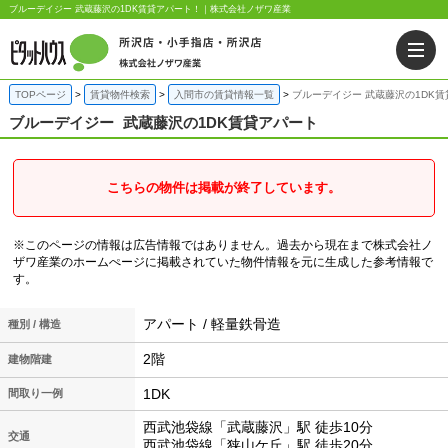
ブルーデイジー 武蔵藤沢の1DK賃貸アパート！｜株式会社ノザワ産業
TOPページ
賃貸物件検索
入間市の賃貸情報一覧
ブルーデイジー 武蔵藤沢の1DK
ブルーデイジー
武蔵藤沢の1DK賃貸アパート
こちらの物件は掲載が終了しています。
※このページの情報は広告情報ではありません。過去から現在まで株式会社ノ
ザワ産業のホームぺージに掲載されていた物件情報を元に生成した参考情報で
す。
アパート / 軽量鉄骨造
種別 / 構造
2階
建物階建
1DK
間取り一例
西武池袋線「武蔵藤沢」駅 徒歩10分
交通
西武池袋線「狭山ケ丘」駅 徒歩20分