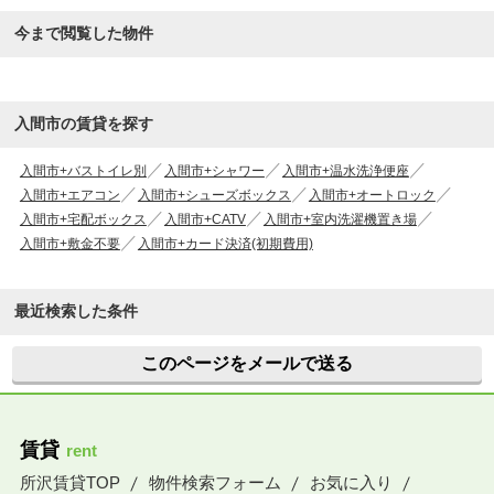
今まで閲覧した物件
入間市の賃貸を探す
入間市+バストイレ別
入間市+シャワー
入間市+温水洗浄便座
入間市+エアコン
入間市+シューズボックス
入間市+オートロック
入間市+宅配ボックス
入間市+CATV
入間市+室内洗濯機置き場
入間市+敷金不要
入間市+カード決済(初期費用)
最近検索した条件
このページをメールで送る
賃貸
rent
所沢賃貸TOP
物件検索フォーム
お気に入り