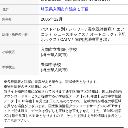
埼玉県入間市向陽台１丁目
住所
2005年12月
築年月
バストイレ別 / シャワー / 温水洗浄便座 / エア
コン / シューズボックス / オートロック / 宅配
設備・条件の一例
ボックス / CATV / 室内洗濯機置き場 /
入間市立豊岡小学校
小学校区
(埼玉県入間市)
豊岡中学校
中学校区
(埼玉県入間市)
※各種情報と現状に差異がある場合は、現状優先となります。
※物件情報の学区情報について
当サイト物件情報に記載されております通学区域(学区)情報は、国土数値情報
ダウンロードサービスが提供する小学校区データ【2016年度】及び中学校区
データ【2016年度】を元に加工したものですので、記載情報が現在の学区域
と異なる場合がございます。国土数値情報ダウンロードサービスのWEBサイ
ト上で記述通り、データは必ずしも正確とは言えません。また、通学区域(学
区)は毎年見直しの対象となりますので、そちらを踏まえ学区情報は参考とし
てご活用下さい。