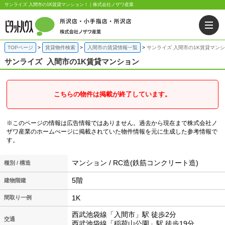
サンライズ 入間市の1K賃貸マンション！｜株式会社ノザワ産業
TOPページ
賃貸物件検索
入間市の賃貸情報一覧
サンライズ 入間市の1K賃貸マン
サンライズ
入間市の1K賃貸マンション
こちらの物件は掲載が終了しています。
※このページの情報は広告情報ではありません。過去から現在まで株式会社ノ
ザワ産業のホームぺージに掲載されていた物件情報を元に生成した参考情報で
す。
マンション / RC造(鉄筋コンクリート造)
種別 / 構造
5階
建物階建
1K
間取り一例
西武池袋線「入間市」駅 徒歩2分
交通
西武池袋線「稲荷山公園」駅 徒歩19分