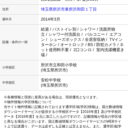
埼玉県所沢市東所沢和田１丁目
住所
2014年3月
築年月
給湯 / バストイレ別 / シャワー / 洗面所独
立 / シャワー付洗面台 / バルコニー / エアコ
ン / シューズボックス / 全居室収納 / TVイン
設備・条件の一例
ターホン / オートロック / BS / 防犯カメラ / ネ
ット使用料不要 / 2口コンロ / 室内洗濯機置き
場 /
所沢市立和田小学校
小学校区
(埼玉県所沢市)
安松中学校
中学校区
(埼玉県所沢市)
※各種情報と現状に差異がある場合は、現状優先となります。
※物件情報の学区情報について
当サイト物件情報に記載されております通学区域(学区)情報は、国土数値情報
ダウンロードサービスが提供する小学校区データ【2016年度】及び中学校区
データ【2016年度】を元に加工したものですので、記載情報が現在の学区域
と異なる場合がございます。国土数値情報ダウンロードサービスのWEBサイ
ト上で記述通り、データは必ずしも正確とは言えません。また、通学区域(学