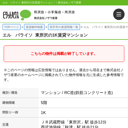
エル パライソ 東所沢の1K賃貸マンション！｜株式会社ノザワ産業
TOPページ
賃貸物件検索
所沢市の賃貸情報一覧
エル パライソ 東所沢の1K賃貸
エル パライソ
東所沢の1K賃貸マンション
こちらの物件は掲載が終了しています。
※このページの情報は広告情報ではありません。過去から現在まで株式会社ノ
ザワ産業のホームぺージに掲載されていた物件情報を元に生成した参考情報で
す。
マンション / RC造(鉄筋コンクリート造)
種別 / 構造
5階
建物階建
1K
間取り一例
ＪＲ武蔵野線「東所沢」駅 徒歩12分
交通
西武池袋線「秋津」駅 徒歩21分