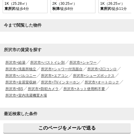
1K（25.28㎡）
2K（30.25㎡）
1K（26.25㎡）
東所沢
/徒歩4分
秋津
/徒歩8分
東所沢
/徒歩11分
今まで閲覧した物件
所沢市の賃貸を探す
所沢市+給湯
所沢市+バストイレ別
所沢市+シャワー
所沢市+洗面所独立
所沢市+シャワー付洗面台
所沢市+2口コンロ
所沢市+バルコニー
所沢市+エアコン
所沢市+シューズボックス
所沢市+全居室収納
所沢市+TVインターホン
所沢市+オートロック
所沢市+BS
所沢市+防犯カメラ
所沢市+ネット使用料不要
所沢市+室内洗濯機置き場
最近検索した条件
このページをメールで送る