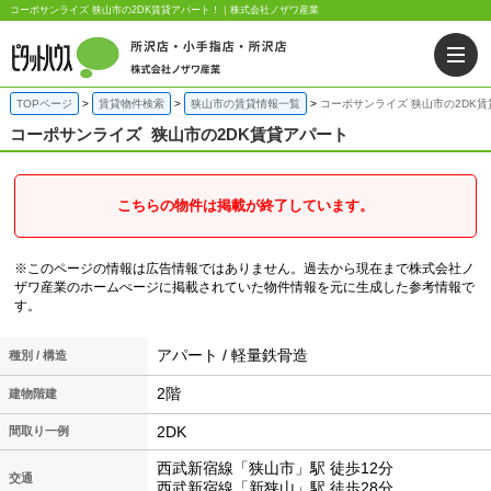
コーポサンライズ 狭山市の2DK賃貸アパート！｜株式会社ノザワ産業
TOPページ
賃貸物件検索
狭山市の賃貸情報一覧
コーポサンライズ 狭山市の2DK
コーポサンライズ
狭山市の2DK賃貸アパート
こちらの物件は掲載が終了しています。
※このページの情報は広告情報ではありません。過去から現在まで株式会社ノ
ザワ産業のホームぺージに掲載されていた物件情報を元に生成した参考情報で
す。
アパート / 軽量鉄骨造
種別 / 構造
2階
建物階建
2DK
間取り一例
西武新宿線「狭山市」駅 徒歩12分
交通
西武新宿線「新狭山」駅 徒歩28分