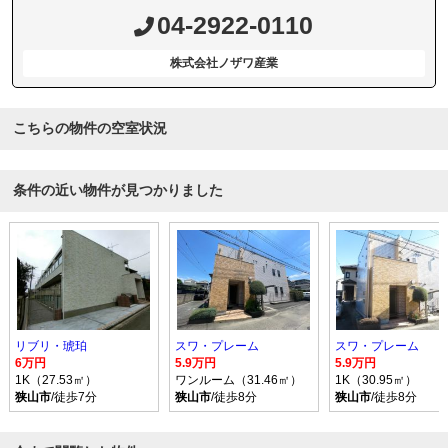
04-2922-0110
株式会社ノザワ産業
こちらの物件の空室状況
条件の近い物件が見つかりました
リブリ・琥珀
スワ・プレーム
スワ・プレーム
6万円
5.9万円
5.9万円
1K（27.53㎡）
ワンルーム（31.46㎡）
1K（30.95㎡）
狭山市
/徒歩7分
狭山市
/徒歩8分
狭山市
/徒歩8分