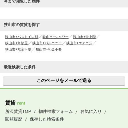
今まで閲覧した物件
狭山市の賃貸を探す
狭山市+バストイレ別
狭山市+シャワー
狭山市+最上階
狭山市+角部屋
狭山市+バルコニー
狭山市+エアコン
狭山市+敷金不要
狭山市+礼金不要
最近検索した条件
このページをメールで送る
賃貸
rent
所沢賃貸TOP
物件検索フォーム
お気に入り
閲覧履歴
保存した検索条件