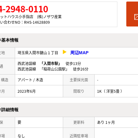
4-2948-0110
ットハウス小手指店 (株)ノザワ産業
い合わせNO：RHS-14628809
件基本情報
在地
埼玉県入間市鍵山１丁目
周辺MAP
西武池袋線
「入間市駅」
徒歩13分
通
西武池袋線 「稲荷山公園駅」 徒歩26分
/ 構造
アパート / 木造
主要採光面
-
年月
2023年6月
間取り
1K（ 洋室5畳 ）
件詳細情報
保
要
更新料
あり 1ヶ月
車場
なし
近隣駐車場