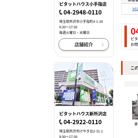
ピタットハウス小手指店
30
04-2948-0110
埼玉県所沢市小手指町4-1-20
9:30～17:30
0
毎週火曜日・水曜日
ピタ
店舗紹介
お問
こ
ピタットハウス新所沢店
04-2922-0110
埼玉県所沢市けやき台2-31-1
9:30～17:30