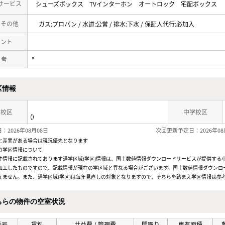
サービス
シューズボックス
TVインターホン
オートロック
宅配ボックス
・その他
ガス:プロパン / 水道:公営 / 排水:下水 / 保証人代行:必加入
メント
 考
*
区情報
学校区
中学校区
()
：2026年08月08日
次回更新予定日：2026年08
と差異がある場合は現況優先となります
の学区情報について
件情報に記載されております通学区域(学区)情報は、国土数値情報ダウンロードサービスが提供する小学
加工したものですので、記載情報が現在の学区域と異なる場合がございます。国土数値情報ダウンロ
えません。また、通学区域(学区)は毎年見直しの対象となりますので、そちらを踏まえ学区情報は参
ちらの物件の空室状況
番号
賃料
共益費 / 管理費
間取り
専有面積