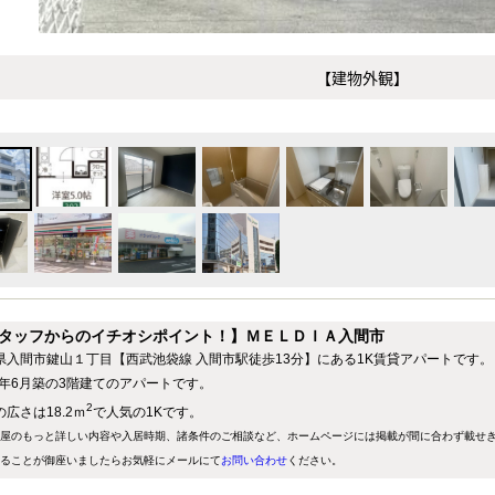
【建物外観】
タッフからのイチオシポイント！】ＭＥＬＤＩＡ入間市
県入間市鍵山１丁目【西武池袋線 入間市駅徒歩13分】にある1K賃貸アパートです。
23年6月築の3階建てのアパートです。
2
広さは18.2ｍ
で人気の1Kです。
屋のもっと詳しい内容や入居時期、諸条件のご相談など、ホームページには掲載が間に合わず載せ
ることが御座いましたらお気軽にメールにて
お問い合わせ
ください。