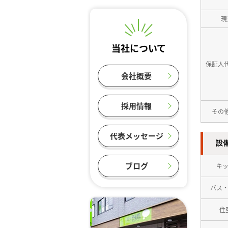
現
当社について
保証人
会社概要
採用情報
その
代表メッセージ
設
ブログ
キ
バス
住