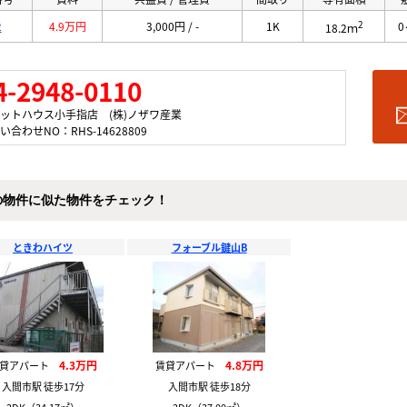
2
2
4.9万円
3,000円 / -
1K
0
18.2ｍ
4-2948-0110
ットハウス小手指店 (株)ノザワ産業
い合わせNO：RHS-14628809
の物件に似た物件をチェック！
ときわハイツ
フォーブル鍵山B
4.3万円
4.8万円
賃貸アパート
賃貸アパート
入間市駅 徒歩17分
入間市駅 徒歩18分
2DK（34.17㎡）
2DK（37.00㎡）