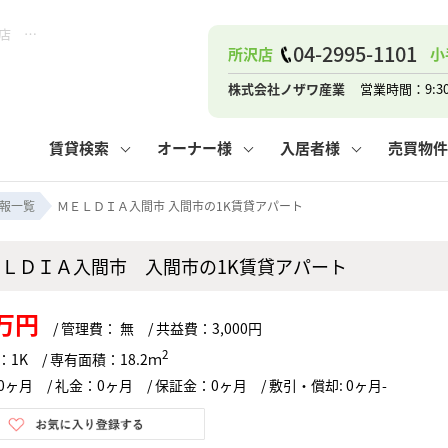
ＭＥＬＤＩＡ入間市 入間市の1K賃貸アパート！｜ピタットハウス小手指店 (株)ノザワ産業
04-2995-1101
所沢店
小
ナー
お知らせ
購入までの流れ
管理物件一覧
お気に入り
業者の選び方
その他の問合せ
住まいのトラブルQ&A
お客様の声
閲覧履歴
管理のご依頼
よくある質問
媒介契約の種類
スタッフブログ
お住まいの解約手続き
保存した検索条件
マンションVS
売却時の
個
株式会社ノザワ産業
営業時間：9:3
高く売るポイント
よくある質問
相続
賃貸検索
オーナー様
入居者様
売買物件
ウス小手指店
コンテナ
ピタットハウス新所沢店
報一覧
ＭＥＬＤＩＡ入間市 入間市の1K賃貸アパート
ＥＬＤＩＡ入間市 入間市の1K賃貸アパート
ナー
お知らせ
購入までの流れ
空き家管理
お気に入り
業者の選び方
その他の問合せ
住まいのトラブルQ&A
お客様の声
管理物件一覧
閲覧履歴
よくある質問
媒介契約の種類
スタッフブログ
お住まいの解約手続き
保存した検索条件
管理のご依頼
マンションVS
売却時の
個
9万円
/ 管理費： 無 / 共益費：3,000円
高く売るポイント
よくある質問
相続
2
1K / 専有面積：18.2ｍ
ヶ月 / 礼金：0ヶ月 / 保証金：0ヶ月 / 敷引・償却: 0ヶ月-
ウス小手指店
コンテナ
ピタットハウス新所沢店