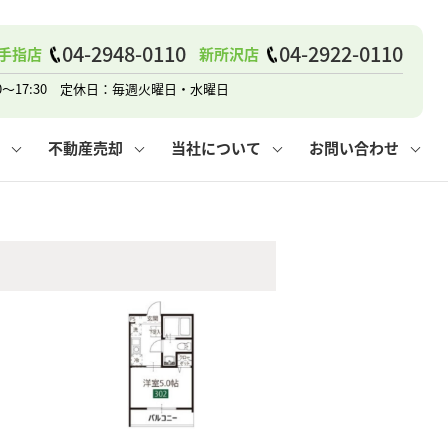
04-2948-0110
04-2922-0110
手指店
新所沢店
戸建て
諸費用
人情報保護方針
その他の問合せ
仲介と買取の違い
賃貸vs持ち家
0～17:30 定休日：毎週火曜日・水曜日
不動産売却
当社について
お問い合わせ
戸建て
諸費用
人情報保護方針
無料賃料査定
その他の問合せ
仲介と買取の違い
賃貸vs持ち家
採用情報
無料売却査定