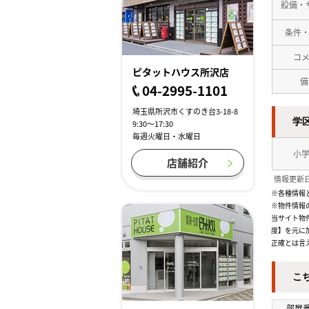
設備・
条件
コ
ピタットハウス所沢店
備
04-2995-1101
埼玉県所沢市くすのき台3-18-8
学
9:30～17:30
毎週火曜日・水曜日
小
店舗紹介
情報更新日
※各種情報
※物件情報
当サイト物
度】を元に
正確とは言
こ
部屋