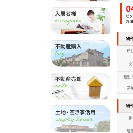
0
ピタ
お問
物
所
交
種別 
築
物
損
駐