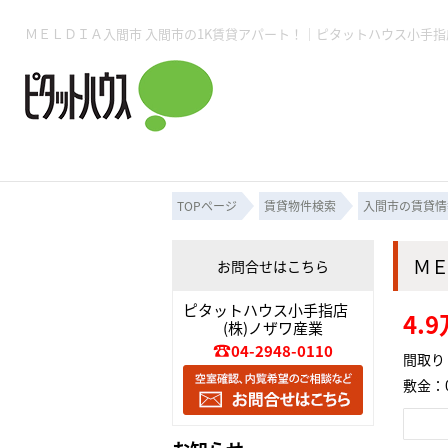
所沢賃貸TOP
賃貸管理業務
入居者様用ページTOP
売買物件一覧
無料売却査定
会社概要
ご来店予約
スタッフ紹介
お住まいの解約手続き
土地・空き家活用
購入時の諸費用
仲介手数料について
物件検索フォーム
入居中のマ
必要な書類
売却の流れ
月極駐車場
ピタットハウス所沢店
事業用物件
ピタットハ
TOPページ
賃貸物件検索
入間市の賃貸情
Ｍ
お問合せはこちら
所沢賃貸TOP
賃貸管理業務
入居者様用ページTOP
売買物件一覧
無料売却査定
会社概要
ご来店予約
スタッフ紹介
お住まいの解約手続き
土地・空き家活用
購入時の諸費用
仲介手数料について
物件検索フォーム
入居中のマ
ピタットハウス小手指店
4.
(株)ノザワ産業
必要な書類
売却の流れ
04-2948-0110
間取り：
敷金：0
月極駐車場
ピタットハウス所沢店
事業用物件
ピタットハ