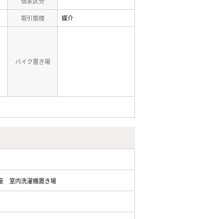
借家区分
取引態様
媒介
バイク置き場
座
室内洗濯機置き場