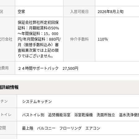
況
空家
入居可能日
2026年8月上旬
保証会社弊社所定初回保
証料：月額総賃料の50%
～年間保証料：15，000
代行会社
円/年月間保証料：880円/
仲介手数料
110％
月（振替手数料込み）審
査結果次第では上記の限
りではございません。
他費用
２４時間サポートパック
27,500円
備詳細情報
ッチン
システムキッチン
・トイレ
バストイレ別
追焚機能浴室
浴室乾燥機
洗面所独立
温水洗浄便
空間
最上階
バルコニー
フローリング
エアコン