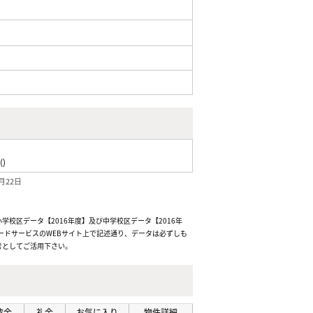
()
月22日
校区データ【2016年度】及び中学校区データ【2016年
ードサービスのWEBサイト上で記述通り、データは必ずしも
考としてご活用下さい。
敷金
礼金
お気に入り
物件詳細