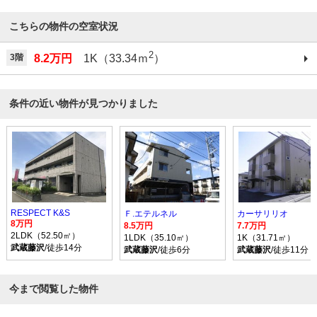
こちらの物件の空室状況
2
3階
8.2万円
1K（33.34ｍ
）
条件の近い物件が見つかりました
RESPECT K&S
Ｆ.エテルネル
カーサリリオ
8万円
8.5万円
7.7万円
2LDK（52.50㎡）
1LDK（35.10㎡）
1K（31.71㎡）
武蔵藤沢
/徒歩14分
武蔵藤沢
/徒歩6分
武蔵藤沢
/徒歩11分
今まで閲覧した物件