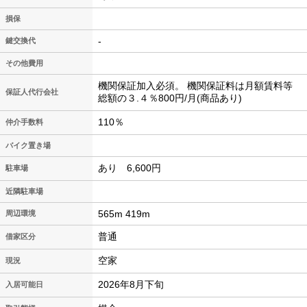
損保
-
鍵交換代
その他費用
機関保証加入必須。 機関保証料は月額賃料等
保証人代行会社
総額の３.４％800円/月(商品あり)
110％
仲介手数料
バイク置き場
あり 6,600円
駐車場
近隣駐車場
565m 419m
周辺環境
普通
借家区分
空家
現況
2026年8月下旬
入居可能日