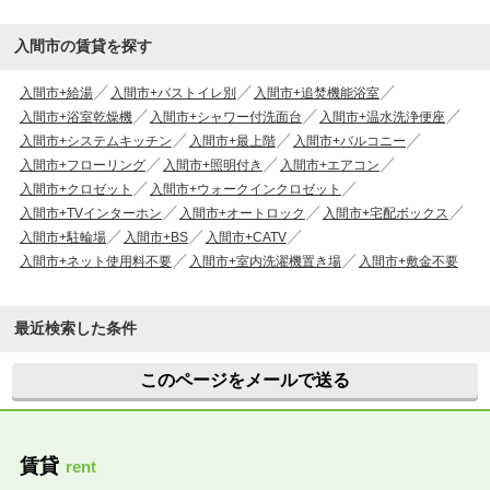
入間市の賃貸を探す
入間市+給湯
入間市+バストイレ別
入間市+追焚機能浴室
入間市+浴室乾燥機
入間市+シャワー付洗面台
入間市+温水洗浄便座
入間市+システムキッチン
入間市+最上階
入間市+バルコニー
入間市+フローリング
入間市+照明付き
入間市+エアコン
入間市+クロゼット
入間市+ウォークインクロゼット
入間市+TVインターホン
入間市+オートロック
入間市+宅配ボックス
入間市+駐輪場
入間市+BS
入間市+CATV
入間市+ネット使用料不要
入間市+室内洗濯機置き場
入間市+敷金不要
最近検索した条件
このページをメールで送る
賃貸
rent