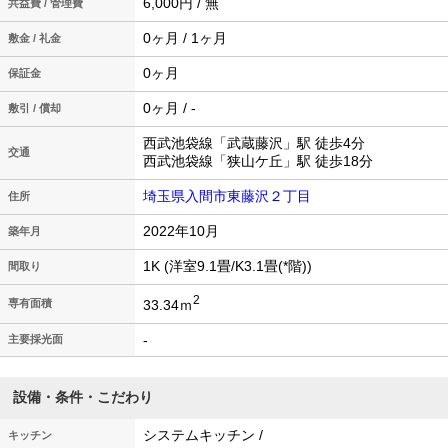
6,000円 / 無
共益費 / 管理費
0ヶ月 / 1ヶ月
敷金 / 礼金
0ヶ月
保証金
0ヶ月 / -
敷引 / 償却
西武池袋線「武蔵藤沢」駅 徒歩4分
交通
西武池袋線「狭山ケ丘」駅 徒歩18分
埼玉県入間市東藤沢２丁目
住所
2022年10月
築年月
1K (洋室9.1畳/K3.1畳(*階))
間取り
2
33.34ｍ
専有面積
-
主要採光面
設備・条件・こだわり
システムキッチン /
キッチン