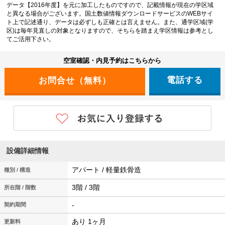
データ【2016年度】を元に加工したものですので、記載情報が現在の学区域
と異なる場合がございます。国土数値情報ダウンロードサービスのWEBサイ
ト上で記述通り、データは必ずしも正確とは言えません。また、通学区域(学
区)は毎年見直しの対象となりますので、そちらを踏まえ学区情報は参考とし
てご活用下さい。
空室確認・内見予約はこちらから
電話する
設備詳細情報
アパート / 軽量鉄骨造
種別 / 構造
3階 / 3階
所在階 / 階数
-
契約期間
あり 1ヶ月
更新料