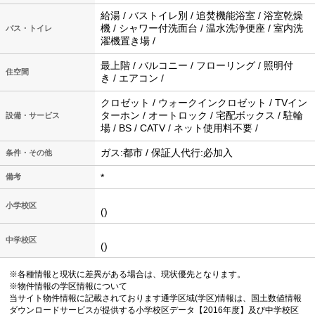
給湯 / バストイレ別 / 追焚機能浴室 / 浴室乾燥
機 / シャワー付洗面台 / 温水洗浄便座 / 室内洗
バス・トイレ
濯機置き場 /
最上階 / バルコニー / フローリング / 照明付
住空間
き / エアコン /
クロゼット / ウォークインクロゼット / TVイン
ターホン / オートロック / 宅配ボックス / 駐輪
設備・サービス
場 / BS / CATV / ネット使用料不要 /
ガス:都市 / 保証人代行:必加入
条件・その他
*
備考
小学校区
()
中学校区
()
※各種情報と現状に差異がある場合は、現状優先となります。
※物件情報の学区情報について
当サイト物件情報に記載されております通学区域(学区)情報は、国土数値情報
ダウンロードサービスが提供する小学校区データ【2016年度】及び中学校区