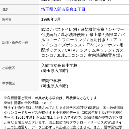
埼玉県入間市高倉１丁目
住所
1996年3月
築年月
給湯 / バストイレ別 / 追焚機能浴室 / シャワー
付洗面台 / 温水洗浄便座 / 最上階 / 角部屋 / バ
ルコニー / フローリング / 照明付き / エアコ
設備・条件の一例
ン / シューズボックス / TVインターホン / 宅
配ボックス / CATV / システムキッチン / ガス
コンロ / 3口以上コンロ / 室内洗濯機置き場 /
入間市立高倉小学校
小学校区
(埼玉県入間市)
豊岡中学校
中学校区
(埼玉県入間市)
※各種情報と現状に差異がある場合は、現状優先となります。
※物件情報の学区情報について
当サイト物件情報に記載されております通学区域(学区)情報は、国土数値情報
ダウンロードサービスが提供する小学校区データ【2016年度】及び中学校区
データ【2016年度】を元に加工したものですので、記載情報が現在の学区域
と異なる場合がございます。国土数値情報ダウンロードサービスのWEBサイ
ト上で記述通り、データは必ずしも正確とは言えません。また、通学区域(学