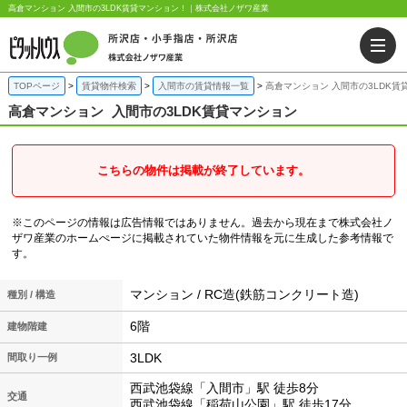
高倉マンション 入間市の3LDK賃貸マンション！｜株式会社ノザワ産業
TOPページ
賃貸物件検索
入間市の賃貸情報一覧
高倉マンション 入間市の3LDK賃
高倉マンション
入間市の3LDK賃貸マンション
こちらの物件は掲載が終了しています。
※このページの情報は広告情報ではありません。過去から現在まで株式会社ノ
ザワ産業のホームぺージに掲載されていた物件情報を元に生成した参考情報で
す。
マンション / RC造(鉄筋コンクリート造)
種別 / 構造
6階
建物階建
3LDK
間取り一例
西武池袋線「入間市」駅 徒歩8分
交通
西武池袋線「稲荷山公園」駅 徒歩17分