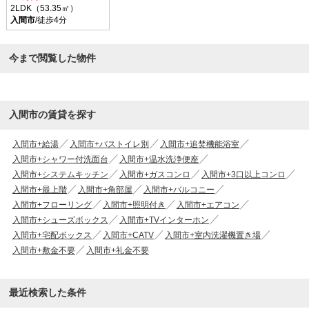
2LDK（53.35㎡）
入間市
/徒歩4分
今まで閲覧した物件
入間市の賃貸を探す
入間市+給湯
入間市+バストイレ別
入間市+追焚機能浴室
入間市+シャワー付洗面台
入間市+温水洗浄便座
入間市+システムキッチン
入間市+ガスコンロ
入間市+3口以上コンロ
入間市+最上階
入間市+角部屋
入間市+バルコニー
入間市+フローリング
入間市+照明付き
入間市+エアコン
入間市+シューズボックス
入間市+TVインターホン
入間市+宅配ボックス
入間市+CATV
入間市+室内洗濯機置き場
入間市+敷金不要
入間市+礼金不要
最近検索した条件