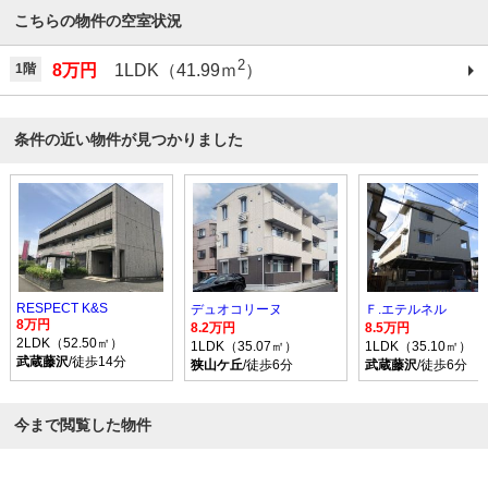
こちらの物件の空室状況
2
1階
8万円
1LDK（41.99ｍ
）
条件の近い物件が見つかりました
RESPECT K&S
デュオコリーヌ
Ｆ.エテルネル
8万円
8.2万円
8.5万円
2LDK（52.50㎡）
1LDK（35.07㎡）
1LDK（35.10㎡）
武蔵藤沢
/徒歩14分
狭山ケ丘
/徒歩6分
武蔵藤沢
/徒歩6分
今まで閲覧した物件