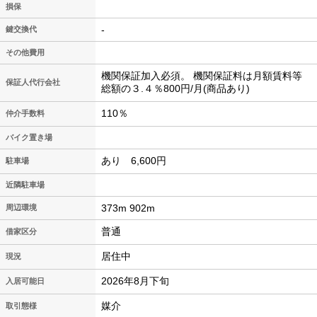
損保
-
鍵交換代
その他費用
機関保証加入必須。 機関保証料は月額賃料等
保証人代行会社
総額の３.４％800円/月(商品あり)
110％
仲介手数料
バイク置き場
あり 6,600円
駐車場
近隣駐車場
373m 902m
周辺環境
普通
借家区分
居住中
現況
2026年8月下旬
入居可能日
媒介
取引態様