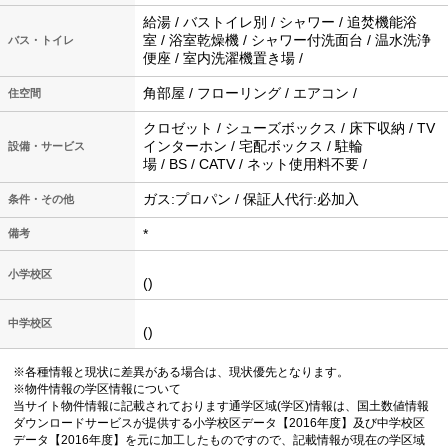
給湯 / バストイレ別 / シャワー / 追焚機能浴
室 / 浴室乾燥機 / シャワー付洗面台 / 温水洗浄
バス・トイレ
便座 / 室内洗濯機置き場 /
角部屋 / フローリング / エアコン /
住空間
クロゼット / シューズボックス / 床下収納 / TV
インターホン / 宅配ボックス / 駐輪
設備・サービス
場 / BS / CATV / ネット使用料不要 /
ガス:プロパン / 保証人代行:必加入
条件・その他
*
備考
小学校区
()
中学校区
()
※各種情報と現状に差異がある場合は、現状優先となります。
※物件情報の学区情報について
当サイト物件情報に記載されております通学区域(学区)情報は、国土数値情報
ダウンロードサービスが提供する小学校区データ【2016年度】及び中学校区
データ【2016年度】を元に加工したものですので、記載情報が現在の学区域