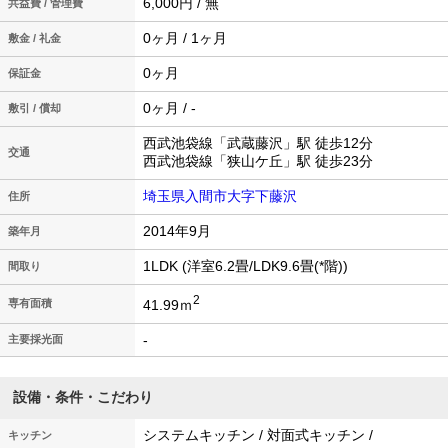
6,000円 / 無
共益費 / 管理費
0ヶ月 / 1ヶ月
敷金 / 礼金
0ヶ月
保証金
0ヶ月 / -
敷引 / 償却
西武池袋線「武蔵藤沢」駅 徒歩12分
交通
西武池袋線「狭山ケ丘」駅 徒歩23分
埼玉県入間市大字下藤沢
住所
2014年9月
築年月
1LDK (洋室6.2畳/LDK9.6畳(*階))
間取り
2
41.99ｍ
専有面積
-
主要採光面
設備・条件・こだわり
システムキッチン / 対面式キッチン /
キッチン