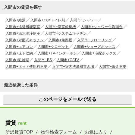
入間市の賃貸を探す
入間市+給湯
入間市+バストイレ別
入間市+シャワー
入間市+追焚機能浴室
入間市+浴室乾燥機
入間市+シャワー付洗面台
入間市+温水洗浄便座
入間市+システムキッチン
入間市+対面式キッチン
入間市+角部屋
入間市+フローリング
入間市+エアコン
入間市+クロゼット
入間市+シューズボックス
入間市+床下収納
入間市+TVインターホン
入間市+宅配ボックス
入間市+駐輪場
入間市+BS
入間市+CATV
入間市+ネット使用料不要
入間市+室内洗濯機置き場
入間市+敷金不要
最近検索した条件
このページをメールで送る
賃貸
rent
所沢賃貸TOP
物件検索フォーム
お気に入り