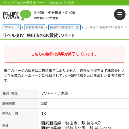
リベルタIV 狭山市の1K賃貸アパート！｜株式会社ノザワ産業
TOPページ
賃貸物件検索
狭山市の賃貸情報一覧
リベルタIV 狭山市の1K賃貸アパ
リベルタIV
狭山市の1K賃貸アパート
こちらの物件は掲載が終了しています。
※このページの情報は広告情報ではありません。過去から現在まで株式会社ノ
ザワ産業のホームぺージに掲載されていた物件情報を元に生成した参考情報で
す。
アパート / 木造
種別 / 構造
3階
建物階建
1K
間取り一例
西武新宿線「狭山市」駅 徒歩4分
交通
西武池袋線「稲荷山公園」駅 徒歩27分