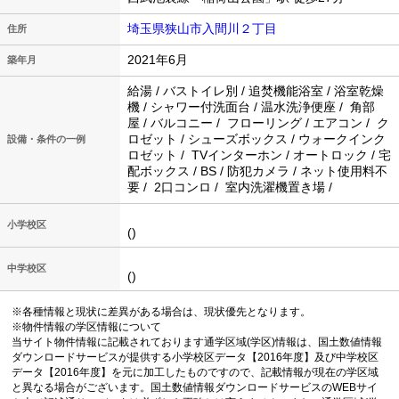
埼玉県狭山市入間川２丁目
住所
2021年6月
築年月
給湯 / バストイレ別 / 追焚機能浴室 / 浴室乾燥
機 / シャワー付洗面台 / 温水洗浄便座 / 角部
屋 / バルコニー / フローリング / エアコン / ク
ロゼット / シューズボックス / ウォークインク
設備・条件の一例
ロゼット / TVインターホン / オートロック / 宅
配ボックス / BS / 防犯カメラ / ネット使用料不
要 / 2口コンロ / 室内洗濯機置き場 /
小学校区
()
中学校区
()
※各種情報と現状に差異がある場合は、現状優先となります。
※物件情報の学区情報について
当サイト物件情報に記載されております通学区域(学区)情報は、国土数値情報
ダウンロードサービスが提供する小学校区データ【2016年度】及び中学校区
データ【2016年度】を元に加工したものですので、記載情報が現在の学区域
と異なる場合がございます。国土数値情報ダウンロードサービスのWEBサイ