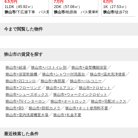
6.5万円
7万円
6万円
1LDK（45.92㎡）
2DK（57.08㎡）
1K（27.53㎡）
狭山市
/下広瀬下車 バス乗車時間14分 停歩5分
狭山市
/柏原南 バス乗車時間10分 停歩4分
狭山市
/徒歩7分
今まで閲覧した物件
狭山市の賃貸を探す
狭山市+給湯
狭山市+バストイレ別
狭山市+追焚機能浴室
狭山市+浴室乾燥機
狭山市+シャワー付洗面台
狭山市+温水洗浄便座
狭山市+2口コンロ
狭山市+角部屋
狭山市+バルコニー
狭山市+フローリング
狭山市+エアコン
狭山市+クロゼット
狭山市+シューズボックス
狭山市+ウォークインクロゼット
狭山市+TVインターホン
狭山市+オートロック
狭山市+宅配ボックス
狭山市+BS
狭山市+防犯カメラ
狭山市+ネット使用料不要
狭山市+室内洗濯機置き場
狭山市+礼金不要
最近検索した条件