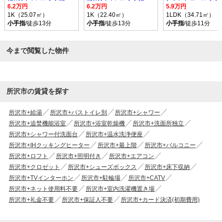
6.2万円
6.2万円
5.9万円
1K（25.07㎡）
1K（22.40㎡）
1LDK（34.71㎡）
小手指
/徒歩13分
小手指
/徒歩13分
小手指
/徒歩11分
今まで閲覧した物件
所沢市の賃貸を探す
所沢市+給湯
所沢市+バストイレ別
所沢市+シャワー
所沢市+追焚機能浴室
所沢市+浴室乾燥機
所沢市+洗面所独立
所沢市+シャワー付洗面台
所沢市+温水洗浄便座
所沢市+IHクッキングヒーター
所沢市+最上階
所沢市+バルコニー
所沢市+ロフト
所沢市+照明付き
所沢市+エアコン
所沢市+クロゼット
所沢市+シューズボックス
所沢市+床下収納
所沢市+TVインターホン
所沢市+駐輪場
所沢市+CATV
所沢市+ネット使用料不要
所沢市+室内洗濯機置き場
所沢市+礼金不要
所沢市+保証人不要
所沢市+カード決済(初期費用)