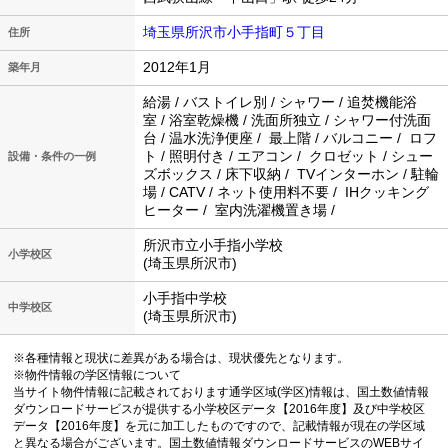
埼玉県所沢市小手指町５丁目
住所
2012年1月
築年月
給湯 / バストイレ別 / シャワー / 追焚機能浴
室 / 浴室乾燥機 / 洗面所独立 / シャワー付洗面
台 / 温水洗浄便座 / 最上階 / バルコニー / ロフ
ト / 照明付き / エアコン / クロゼット / シュー
設備・条件の一例
ズボックス / 床下収納 / TVインターホン / 駐輪
場 / CATV / ネット使用料不要 / IHクッキング
ヒーター / 室内洗濯機置き場 /
所沢市立小手指小学校
小学校区
(埼玉県所沢市)
小手指中学校
中学校区
(埼玉県所沢市)
※各種情報と現状に差異がある場合は、現状優先となります。
※物件情報の学区情報について
当サイト物件情報に記載されております通学区域(学区)情報は、国土数値情報
ダウンロードサービスが提供する小学校区データ【2016年度】及び中学校区
データ【2016年度】を元に加工したものですので、記載情報が現在の学区域
と異なる場合がございます。国土数値情報ダウンロードサービスのWEBサイ