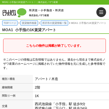
MOA1 小手指の1K賃貸アパート！｜株式会社ノザワ産業
TOPページ
賃貸物件検索
所沢市の賃貸情報一覧
MOA1 小手指の1K賃貸アパート
MOA1
小手指の1K賃貸アパート
こちらの物件は掲載が終了しています。
※このページの情報は広告情報ではありません。過去から現在まで株式会社ノ
ザワ産業のホームぺージに掲載されていた物件情報を元に生成した参考情報で
す。
アパート / 木造
種別 / 構造
2階
建物階建
1K
間取り一例
西武池袋線「小手指」駅 徒歩9分
交通
西武狭山線「下山口」駅 徒歩24分