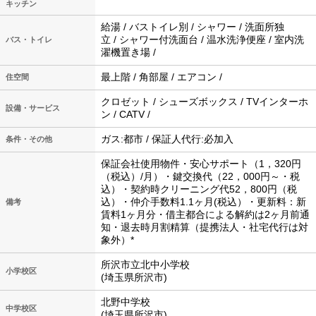
キッチン
給湯 / バストイレ別 / シャワー / 洗面所独
立 / シャワー付洗面台 / 温水洗浄便座 / 室内洗
バス・トイレ
濯機置き場 /
最上階 / 角部屋 / エアコン /
住空間
クロゼット / シューズボックス / TVインターホ
設備・サービス
ン / CATV /
ガス:都市 / 保証人代行:必加入
条件・その他
保証会社使用物件・安心サポート（1，320円
（税込）/月）・鍵交換代（22，000円～・税
込）・契約時クリーニング代52，800円（税
込）・仲介手数料1.1ヶ月(税込）・更新料：新
備考
賃料1ヶ月分・借主都合による解約は2ヶ月前通
知・退去時月割精算（提携法人・社宅代行は対
象外）*
所沢市立北中小学校
小学校区
(埼玉県所沢市)
北野中学校
中学校区
(埼玉県所沢市)