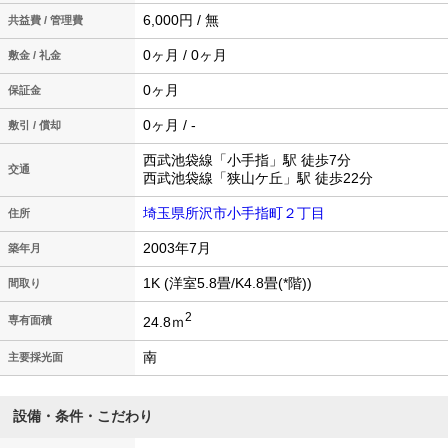
6,000円 / 無
共益費 / 管理費
0ヶ月 / 0ヶ月
敷金 / 礼金
0ヶ月
保証金
0ヶ月 / -
敷引 / 償却
西武池袋線「小手指」駅 徒歩7分
交通
西武池袋線「狭山ケ丘」駅 徒歩22分
埼玉県所沢市小手指町２丁目
住所
2003年7月
築年月
1K (洋室5.8畳/K4.8畳(*階))
間取り
2
24.8ｍ
専有面積
南
主要採光面
設備・条件・こだわり