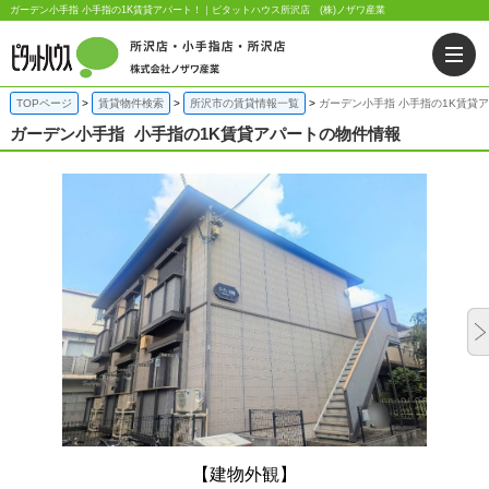
ガーデン小手指 小手指の1K賃貸アパート！｜ピタットハウス所沢店 (株)ノザワ産業
TOPページ
賃貸物件検索
所沢市の賃貸情報一覧
ガーデン小手指 小手指の1K賃貸
ガーデン小手指
小手指の1K賃貸アパートの物件情報
【建物外観】