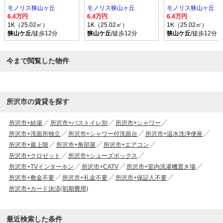
モノリス狭山ヶ丘
モノリス狭山ヶ丘
モノリス狭山ヶ丘
6.4万円
6.4万円
6.4万円
1K（25.02㎡）
1K（25.02㎡）
1K（25.02㎡）
狭山ケ丘
/徒歩12分
狭山ケ丘
/徒歩12分
狭山ケ丘
/徒歩12分
今まで閲覧した物件
所沢市の賃貸を探す
所沢市+給湯
所沢市+バストイレ別
所沢市+シャワー
所沢市+洗面所独立
所沢市+シャワー付洗面台
所沢市+温水洗浄便座
所沢市+最上階
所沢市+角部屋
所沢市+エアコン
所沢市+クロゼット
所沢市+シューズボックス
所沢市+TVインターホン
所沢市+CATV
所沢市+室内洗濯機置き場
所沢市+敷金不要
所沢市+礼金不要
所沢市+保証人不要
所沢市+カード決済(初期費用)
最近検索した条件