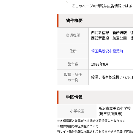
※このページの情報は広告情報ではあ
物件概要
西武新宿線
新所沢駅
徒
交通機関
西武新宿線 航空公園 徒
住所
埼玉県所沢市松葉町
築年数
1988年8月
設備・条件
給湯 / 浴室乾燥機 / バルコ
の一例
学区情報
所沢市立美原小学校
小学校区
(埼玉県所沢市)
※各種情報と差異がある場合は現況優先となります
※物件情報の学区情報について
当サイト物件情報に記載されております通学区域(学区)