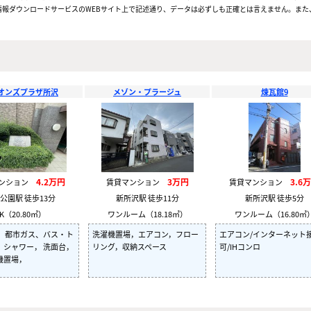
報ダウンロードサービスのWEBサイト上で記述通り、データは必ずしも正確とは言えません。また、
オンズプラザ所沢
メゾン・プラージュ
煉瓦館9
4.2万円
3万円
3.6
マンション
賃貸マンション
賃貸マンション
公園駅 徒歩13分
新所沢駅 徒歩11分
新所沢駅 徒歩5分
K（20.80㎡）
ワンルーム（18.18㎡）
ワンルーム（16.80㎡
， 都市ガス、バス・ト
洗濯機置場，エアコン，フロー
エアコン/インターネット
、シャワー， 洗面台，
リング，収納スペース
可/IHコンロ
機置場，