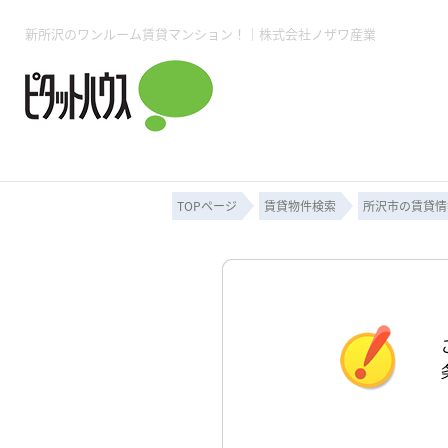
新所沢のワンルーム賃貸マンション！｜株式会社ノザワ産業
所沢賃貸TOP
賃貸管理業務
入居者様用ページTOP
売買物件一覧
無料売却査定
会社概要
ご来店予約
スタッフ紹介
お住まいの解約手続き
土地・空き家活用
購入時の諸費用
仲介手数料について
物件検索フォーム
入居中のマ
必要な書類
売却の流れ
月極駐車場
ピタットハウス所沢店
事業用物件
ピタットハ
TOPページ
賃貸物件検索
所沢市の賃貸情
所沢賃貸TOP
賃貸管理業務
入居者様用ページTOP
売買物件一覧
無料売却査定
会社概要
ご来店予約
スタッフ紹介
お住まいの解約手続き
土地・空き家活用
購入時の諸費用
仲介手数料について
物件検索フォーム
入居中のマ
必要な書類
売却の流れ
月極駐車場
ピタットハウス所沢店
事業用物件
ピタットハ