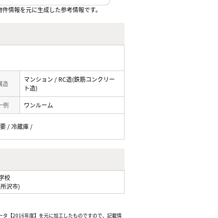
物件情報を元に生成した参考情報です。
マンション / RC造(鉄筋コンクリー
 構造
ト造)
一例
ワンルーム
要 / 冷蔵庫 /
学校
県所沢市)
ータ【2016年度】を元に加工したものですので、記載情