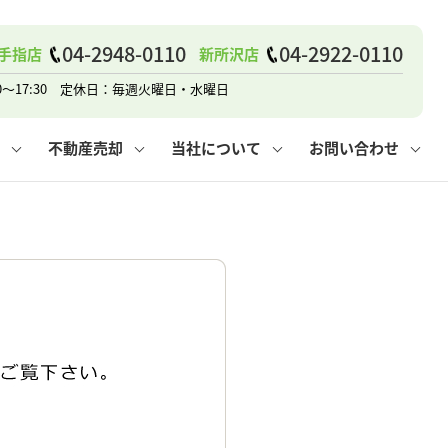
04-2948-0110
04-2922-0110
手指店
新所沢店
戸建て
諸費用
人情報保護方針
その他の問合せ
仲介と買取の違い
賃貸vs持ち家
0～17:30 定休日：毎週火曜日・水曜日
不動産売却
当社について
お問い合わせ
戸建て
諸費用
人情報保護方針
無料賃料査定
その他の問合せ
仲介と買取の違い
賃貸vs持ち家
採用情報
無料売却査定