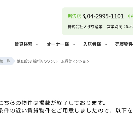
04-2995-1101
所沢店
小
ナー
お知らせ
購入までの流れ
管理物件一覧
お気に入り
業者の選び方
その他の問合せ
住まいのトラブルQ&A
お客様の声
閲覧履歴
管理のご依頼
よくある質問
媒介契約の種類
スタッフブログ
お住まいの解約手続き
保存した検索条件
マンションVS
売却時の
個
株式会社ノザワ産業
営業時間：9:3
高く売るポイント
よくある質問
相続
賃貸検索
オーナー様
入居者様
売買物件
ウス小手指店
コンテナ
ピタットハウス新所沢店
報一覧
煉瓦館68 新所沢のワンルーム賃貸マンション
ナー
お知らせ
購入までの流れ
空き家管理
お気に入り
業者の選び方
その他の問合せ
住まいのトラブルQ&A
お客様の声
管理物件一覧
閲覧履歴
よくある質問
媒介契約の種類
スタッフブログ
お住まいの解約手続き
保存した検索条件
管理のご依頼
マンションVS
売却時の
個
高く売るポイント
よくある質問
相続
ウス小手指店
コンテナ
ピタットハウス新所沢店