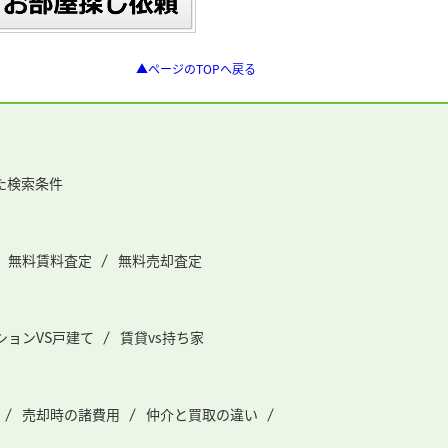
▲ページのTOPへ戻る
た検索条件
無料賃料査定
無料売却査定
ションVS戸建て
賃貸vs持ち家
売却時の諸費用
仲介と買取の違い