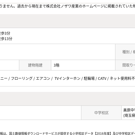
りません。過去から現在まで株式会社ノザワ産業のホームぺージに掲載されていた
歩3分
歩13分
種別 /
建物階建
3階
間取り
ニー / フローリング / エアコン / TVインターホン / 駐輪場 / CATV / ネット使用料不
美原中
中学校区
(埼玉
情報は、国土数値情報ダウンロードサービスが提供する小学校区データ【2016年度】及び中学校区デ