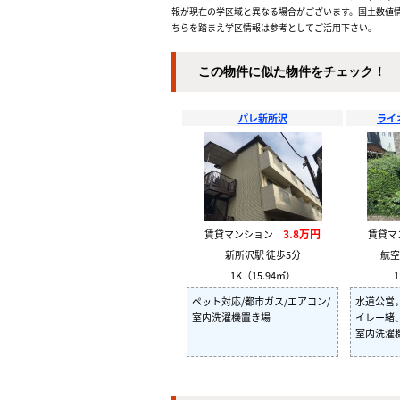
報が現在の学区域と異なる場合がございます。国土数値情
ちらを踏まえ学区情報は参考としてご活用下さい。
この物件に似た物件をチェック！
パレ新所沢
ライ
3.8万円
賃貸マンション
賃貸
新所沢駅 徒歩5分
航空
1K（15.94㎡）
1
ペット対応/都市ガス/エアコン/
水道公営
室内洗濯機置き場
イレー緒
室内洗濯