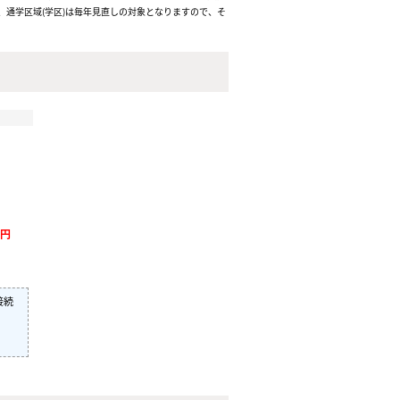
通学区域(学区)は毎年見直しの対象となりますので、そ
万円
）
接続