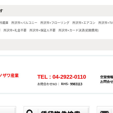
す
冷蔵庫
所沢市+バルコニー
所沢市+フローリング
所沢市+エアコン
所沢市+T
要
所沢市+礼金不要
所沢市+保証人不要
所沢市+カード決済(初期費用)
ノザワ産業
TEL : 04-2922-0110
空室情
お問合
お問合わせNO：
9983113