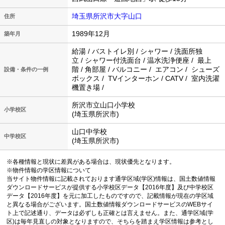
埼玉県所沢市大字山口
住所
1989年12月
築年月
給湯 / バストイレ別 / シャワー / 洗面所独
立 / シャワー付洗面台 / 温水洗浄便座 / 最上
階 / 角部屋 / バルコニー / エアコン / シューズ
設備・条件の一例
ボックス / TVインターホン / CATV / 室内洗濯
機置き場 /
所沢市立山口小学校
小学校区
(埼玉県所沢市)
山口中学校
中学校区
(埼玉県所沢市)
※各種情報と現状に差異がある場合は、現状優先となります。
※物件情報の学区情報について
当サイト物件情報に記載されております通学区域(学区)情報は、国土数値情報
ダウンロードサービスが提供する小学校区データ【2016年度】及び中学校区
データ【2016年度】を元に加工したものですので、記載情報が現在の学区域
と異なる場合がございます。国土数値情報ダウンロードサービスのWEBサイ
ト上で記述通り、データは必ずしも正確とは言えません。また、通学区域(学
区)は毎年見直しの対象となりますので、そちらを踏まえ学区情報は参考とし