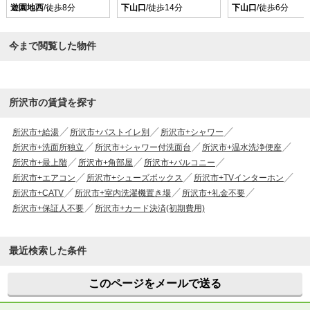
遊園地西
/徒歩8分
下山口
/徒歩14分
下山口
/徒歩6分
今まで閲覧した物件
所沢市の賃貸を探す
所沢市+給湯
所沢市+バストイレ別
所沢市+シャワー
所沢市+洗面所独立
所沢市+シャワー付洗面台
所沢市+温水洗浄便座
所沢市+最上階
所沢市+角部屋
所沢市+バルコニー
所沢市+エアコン
所沢市+シューズボックス
所沢市+TVインターホン
所沢市+CATV
所沢市+室内洗濯機置き場
所沢市+礼金不要
所沢市+保証人不要
所沢市+カード決済(初期費用)
最近検索した条件
このページをメールで送る