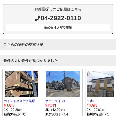
お部屋探しのご依頼はこちら
04-2922-0110
株式会社ノザワ産業
こちらの物件の空室状況
条件の近い物件が見つかりました
カインドネス所沢美原
サニーライフI
白水荘
6.1万円
5.7万円
4.5万円
1K（22.28㎡）
3K（42.00㎡）
2K（29.81㎡）
新所沢
/徒歩13分
新所沢
/徒歩27分
新所沢
/徒歩12分