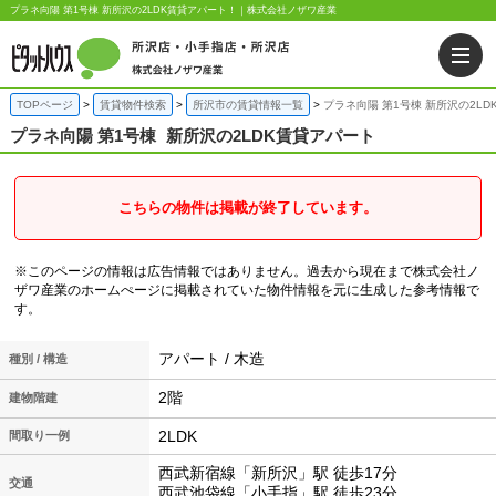
プラネ向陽 第1号棟 新所沢の2LDK賃貸アパート！｜株式会社ノザワ産業
TOPページ
賃貸物件検索
所沢市の賃貸情報一覧
プラネ向陽 第1号棟 新所沢の2L
プラネ向陽 第1号棟
新所沢の2LDK賃貸アパート
こちらの物件は掲載が終了しています。
※このページの情報は広告情報ではありません。過去から現在まで株式会社ノ
ザワ産業のホームぺージに掲載されていた物件情報を元に生成した参考情報で
す。
アパート / 木造
種別 / 構造
2階
建物階建
2LDK
間取り一例
西武新宿線「新所沢」駅 徒歩17分
交通
西武池袋線「小手指」駅 徒歩23分