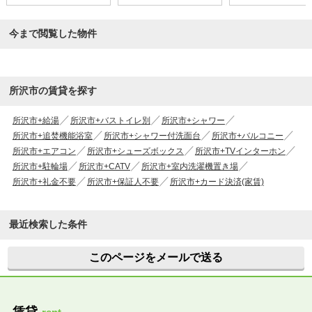
今まで閲覧した物件
所沢市の賃貸を探す
所沢市+給湯
所沢市+バストイレ別
所沢市+シャワー
所沢市+追焚機能浴室
所沢市+シャワー付洗面台
所沢市+バルコニー
所沢市+エアコン
所沢市+シューズボックス
所沢市+TVインターホン
所沢市+駐輪場
所沢市+CATV
所沢市+室内洗濯機置き場
所沢市+礼金不要
所沢市+保証人不要
所沢市+カード決済(家賃)
最近検索した条件
このページをメールで送る