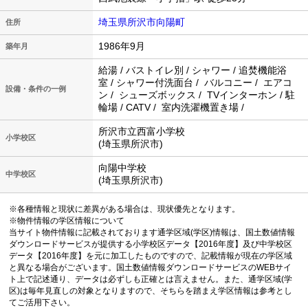
埼玉県所沢市向陽町
住所
1986年9月
築年月
給湯 / バストイレ別 / シャワー / 追焚機能浴
室 / シャワー付洗面台 / バルコニー / エアコ
設備・条件の一例
ン / シューズボックス / TVインターホン / 駐
輪場 / CATV / 室内洗濯機置き場 /
所沢市立西富小学校
小学校区
(埼玉県所沢市)
向陽中学校
中学校区
(埼玉県所沢市)
※各種情報と現状に差異がある場合は、現状優先となります。
※物件情報の学区情報について
当サイト物件情報に記載されております通学区域(学区)情報は、国土数値情報
ダウンロードサービスが提供する小学校区データ【2016年度】及び中学校区
データ【2016年度】を元に加工したものですので、記載情報が現在の学区域
と異なる場合がございます。国土数値情報ダウンロードサービスのWEBサイ
ト上で記述通り、データは必ずしも正確とは言えません。また、通学区域(学
区)は毎年見直しの対象となりますので、そちらを踏まえ学区情報は参考とし
てご活用下さい。