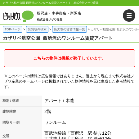
カザリベ航空公園 西所沢のワンルーム賃貸アパート！｜株式会社ノザワ産業
TOPページ
賃貸物件検索
所沢市の賃貸情報一覧
カザリベ航空公園 西所沢のワンル
カザリベ航空公園
西所沢のワンルーム賃貸アパート
こちらの物件は掲載が終了しています。
※このページの情報は広告情報ではありません。過去から現在まで株式会社ノ
ザワ産業のホームぺージに掲載されていた物件情報を元に生成した参考情報で
す。
アパート / 木造
種別 / 構造
2階
建物階建
ワンルーム
間取り一例
西武池袋線「西所沢」駅 徒歩12分
交通
西武狭山線「西所沢」駅 徒歩12分