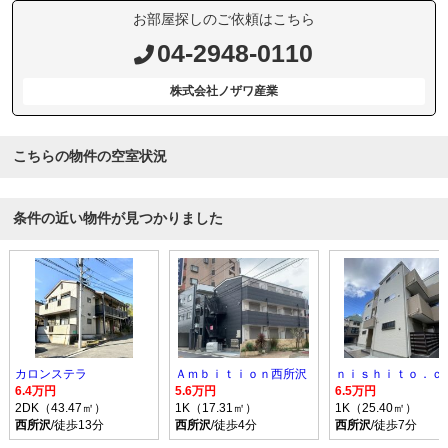
お部屋探しのご依頼はこちら
04-2948-0110
株式会社ノザワ産業
こちらの物件の空室状況
条件の近い物件が見つかりました
カロンステラ
Ａｍｂｉｔｉｏｎ西所沢
ｎｉｓｈｉｔｏ．ｃ
6.4万円
5.6万円
6.5万円
2DK（43.47㎡）
1K（17.31㎡）
1K（25.40㎡）
西所沢
/徒歩13分
西所沢
/徒歩4分
西所沢
/徒歩7分