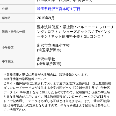
埼玉県所沢市宮本町１丁目
住所
2015年9月
築年月
温水洗浄便座 / 最上階 / バルコニー / フローリ
ング / ロフト / シューズボックス / TVインタ
設備・条件の一例
ーホン / ネット使用料不要 / 2口コンロ /
所沢市立明峰小学校
小学校区
(埼玉県所沢市)
所沢中学校
中学校区
(埼玉県所沢市)
※各種情報と現状に差異がある場合は、現状優先となります。
※物件情報の学区情報について
当サイト物件情報に記載されております通学区域(学区)情報は、国土数値情報
ダウンロードサービスが提供する小学校区データ【2016年度】及び中学校区
データ【2016年度】を元に加工したものですので、記載情報が現在の学区域
と異なる場合がございます。国土数値情報ダウンロードサービスのWEBサイ
ト上で記述通り、データは必ずしも正確とは言えません。また、通学区域(学
区)は毎年見直しの対象となりますので、そちらを踏まえ学区情報は参考とし
てご活用下さい。