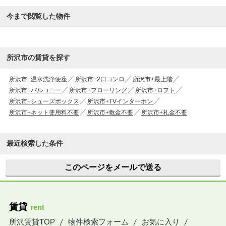
今まで閲覧した物件
所沢市の賃貸を探す
所沢市+温水洗浄便座
所沢市+2口コンロ
所沢市+最上階
所沢市+バルコニー
所沢市+フローリング
所沢市+ロフト
所沢市+シューズボックス
所沢市+TVインターホン
所沢市+ネット使用料不要
所沢市+敷金不要
所沢市+礼金不要
最近検索した条件
このページをメールで送る
賃貸
rent
所沢賃貸TOP
物件検索フォーム
お気に入り