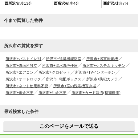
西所沢
/徒歩13分
西所沢
/徒歩4分
西所沢
/徒歩7分
今まで閲覧した物件
所沢市の賃貸を探す
所沢市+バストイレ別
所沢市+追焚機能浴室
所沢市+浴室乾燥機
所沢市+洗面所独立
所沢市+温水洗浄便座
所沢市+システムキッチン
所沢市+エアコン
所沢市+クロゼット
所沢市+TVインターホン
所沢市+オートロック
所沢市+宅配ボックス
所沢市+防犯カメラ
所沢市+ネット使用料不要
所沢市+室内洗濯機置き場
所沢市+敷金不要
所沢市+礼金不要
所沢市+カード決済(初期費用)
最近検索した条件
このページをメールで送る