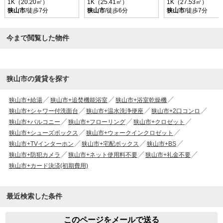
1K（20.20㎡）
1K（25.41㎡）
1K（27.53㎡）
狭山市
/徒歩7分
狭山市
/徒歩6分
狭山市
/徒歩7分
今まで閲覧した物件
狭山市の賃貸を探す
狭山市+給湯
狭山市+追焚機能浴室
狭山市+浴室乾燥機
狭山市+シャワー付洗面台
狭山市+温水洗浄便座
狭山市+2口コンロ
狭山市+バルコニー
狭山市+フローリング
狭山市+クロゼット
狭山市+シューズボックス
狭山市+ウォークインクロゼット
狭山市+TVインターホン
狭山市+宅配ボックス
狭山市+BS
狭山市+防犯カメラ
狭山市+ネット使用料不要
狭山市+礼金不要
狭山市+カード決済(初期費用)
最近検索した条件
このページをメールで送る