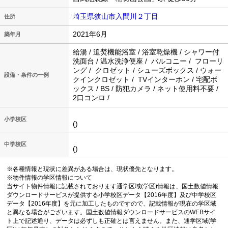
埼玉県狭山市入間川２丁目
住所
2021年6月
築年月
給湯 / 追焚機能浴室 / 浴室乾燥機 / シャワー付
洗面台 / 温水洗浄便座 / バルコニー / フローリ
ング / クロゼット / シューズボックス / ウォー
設備・条件の一例
クインクロゼット / TVインターホン / 宅配ボ
ックス / BS / 防犯カメラ / ネット使用料不要 /
2口コンロ /
小学校区
()
中学校区
()
※各種情報と現状に差異がある場合は、現状優先となります。
※物件情報の学区情報について
当サイト物件情報に記載されております通学区域(学区)情報は、国土数値情報
ダウンロードサービスが提供する小学校区データ【2016年度】及び中学校区
データ【2016年度】を元に加工したものですので、記載情報が現在の学区域
と異なる場合がございます。国土数値情報ダウンロードサービスのWEBサイ
ト上で記述通り、データは必ずしも正確とは言えません。また、通学区域(学