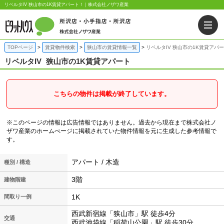
リベルタIV 狭山市の1K賃貸アパート！｜株式会社ノザワ産業
TOPページ
賃貸物件検索
狭山市の賃貸情報一覧
リベルタIV 狭山市の1K賃貸アパ
リベルタIV
狭山市の1K賃貸アパート
こちらの物件は掲載が終了しています。
※このページの情報は広告情報ではありません。過去から現在まで株式会社ノ
ザワ産業のホームぺージに掲載されていた物件情報を元に生成した参考情報で
す。
アパート / 木造
種別 / 構造
3階
建物階建
1K
間取り一例
西武新宿線「狭山市」駅 徒歩4分
交通
西武池袋線「稲荷山公園」駅 徒歩30分