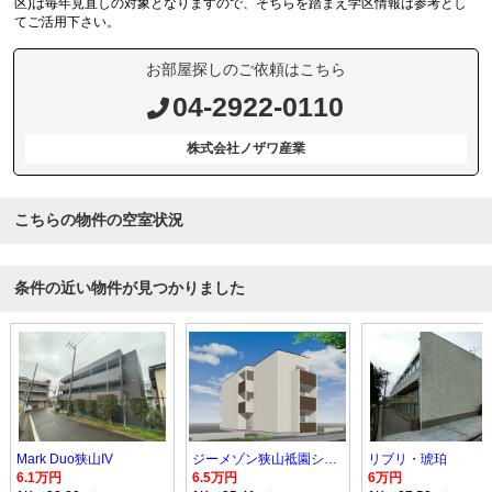
区)は毎年見直しの対象となりますので、そちらを踏まえ学区情報は参考とし
てご活用下さい。
お部屋探しのご依頼はこちら
04-2922-0110
株式会社ノザワ産業
こちらの物件の空室状況
条件の近い物件が見つかりました
Mark Duo狭山IV
ジーメゾン狭山祗園シエル
リブリ・琥珀
6.1万円
6.5万円
6万円