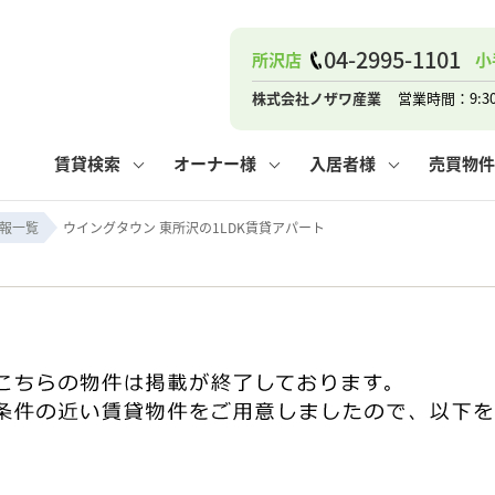
04-2995-1101
所沢店
小
ナー
お知らせ
購入までの流れ
管理物件一覧
お気に入り
業者の選び方
その他の問合せ
住まいのトラブルQ&A
お客様の声
閲覧履歴
管理のご依頼
よくある質問
媒介契約の種類
スタッフブログ
お住まいの解約手続き
保存した検索条件
マンションVS
売却時の
個
株式会社ノザワ産業
営業時間：9:3
高く売るポイント
よくある質問
相続
賃貸検索
オーナー様
入居者様
売買物件
ウス小手指店
コンテナ
ピタットハウス新所沢店
報一覧
ウイングタウン 東所沢の1LDK賃貸アパート
ナー
お知らせ
購入までの流れ
空き家管理
お気に入り
業者の選び方
その他の問合せ
住まいのトラブルQ&A
お客様の声
管理物件一覧
閲覧履歴
よくある質問
媒介契約の種類
スタッフブログ
お住まいの解約手続き
保存した検索条件
管理のご依頼
マンションVS
売却時の
個
高く売るポイント
よくある質問
相続
ウス小手指店
コンテナ
ピタットハウス新所沢店