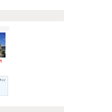
円
ホン/