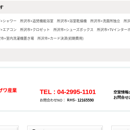
す
市+シャワー
所沢市+追焚機能浴室
所沢市+浴室乾燥機
所沢市+洗面所独立
所
市+エアコン
所沢市+クロゼット
所沢市+シューズボックス
所沢市+TVインター
沢市+室内洗濯機置き場
所沢市+カード決済(初期費用)
ザワ産業
TEL : 04-2995-1101
空室情報
お問合せ
お問合わせNO：
12165590