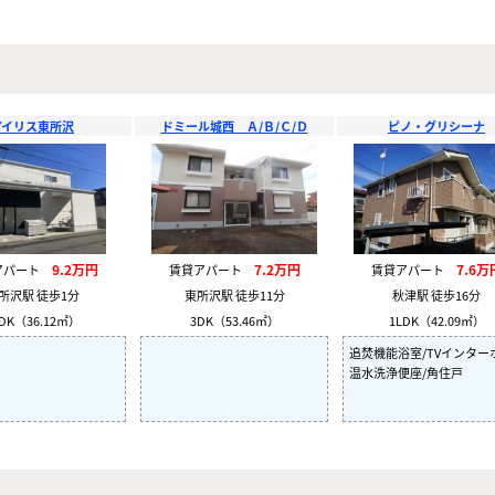
アイリス東所沢
ドミール城西 Ａ/Ｂ/Ｃ/Ｄ
ピノ・グリシーナ
9.2万円
7.2万円
7.6万
アパート
賃貸アパート
賃貸アパート
所沢駅 徒歩1分
東所沢駅 徒歩11分
秋津駅 徒歩16分
DK（36.12㎡）
3DK（53.46㎡）
1LDK（42.09㎡）
追焚機能浴室/TVインター
温水洗浄便座/角住戸