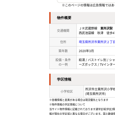
※このページの情報は広告情報ではあ
物件概要
ＪＲ武蔵野線
東所沢駅
交通機関
西武池袋線 秋津 徒歩4
住所
埼玉県所沢市東所沢２丁
築年数
2020年3月
設備・条件
給湯 / バストイレ別 / シャ
の一例
ーズボックス / TVインター
学区情報
所沢市立東所沢小学
小学校区
(埼玉県所沢市)
※各種情報と差異がある場合は現況優先となります
※物件情報の学区情報について
当サイト物件情報に記載されております通学区域(学区)
報が現在の学区域と異なる場合がございます。国土数値情