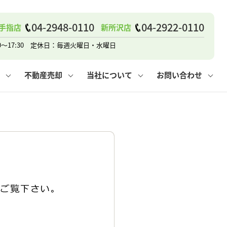
04-2948-0110
04-2922-0110
手指店
新所沢店
戸建て
諸費用
人情報保護方針
その他の問合せ
仲介と買取の違い
賃貸vs持ち家
0～17:30 定休日：毎週火曜日・水曜日
不動産売却
当社について
お問い合わせ
戸建て
諸費用
人情報保護方針
無料賃料査定
その他の問合せ
仲介と買取の違い
賃貸vs持ち家
採用情報
無料売却査定