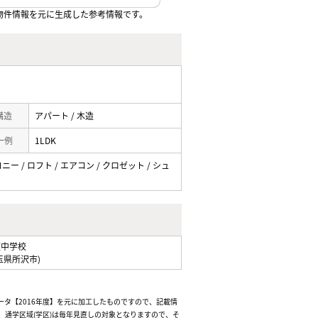
物件情報を元に生成した参考情報です。
 構造
アパート / 木造
一例
1LDK
ニー / ロフト / エアコン / クロゼット / シュ
瀬中学校
玉県所沢市)
ータ【2016年度】を元に加工したものですので、記載情
通学区域(学区)は毎年見直しの対象となりますので、そ