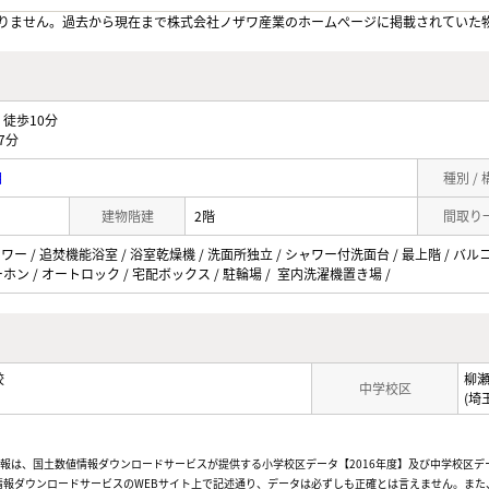
りません。過去から現在まで株式会社ノザワ産業のホームぺージに掲載されていた
徒歩10分
7分
目
種別 /
建物階建
2階
間取り
ワー / 追焚機能浴室 / 浴室乾燥機 / 洗面所独立 / シャワー付洗面台 / 最上階 / バルコ
ホン / オートロック / 宅配ボックス / 駐輪場 / 室内洗濯機置き場 /
校
柳
中学校区
(埼
情報は、国土数値情報ダウンロードサービスが提供する小学校区データ【2016年度】及び中学校区デ
報ダウンロードサービスのWEBサイト上で記述通り、データは必ずしも正確とは言えません。また、