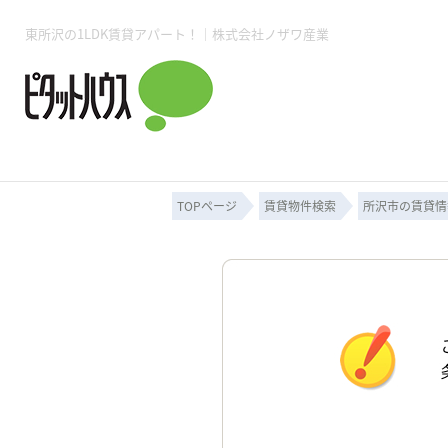
東所沢の1LDK賃貸アパート！｜株式会社ノザワ産業
所沢賃貸TOP
賃貸管理業務
入居者様用ページTOP
売買物件一覧
無料売却査定
会社概要
ご来店予約
スタッフ紹介
お住まいの解約手続き
土地・空き家活用
購入時の諸費用
仲介手数料について
物件検索フォーム
入居中のマ
必要な書類
売却の流れ
月極駐車場
ピタットハウス所沢店
事業用物件
ピタットハ
TOPページ
賃貸物件検索
所沢市の賃貸情
所沢賃貸TOP
賃貸管理業務
入居者様用ページTOP
売買物件一覧
無料売却査定
会社概要
ご来店予約
スタッフ紹介
お住まいの解約手続き
土地・空き家活用
購入時の諸費用
仲介手数料について
物件検索フォーム
入居中のマ
必要な書類
売却の流れ
月極駐車場
ピタットハウス所沢店
事業用物件
ピタットハ