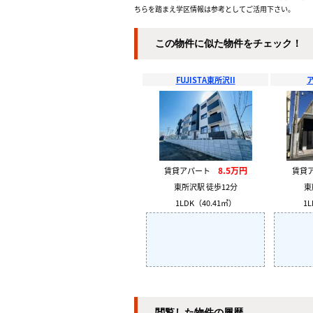
ちらを踏まえ学区情報は参考としてご活用下さい。
この物件に似た物件をチェック！
FUJISTA東所沢II
8.5万円
賃貸アパート
賃貸
東所沢駅 徒歩12分
東
1LDK（40.41㎡）
1L
閲覧した物件の履歴