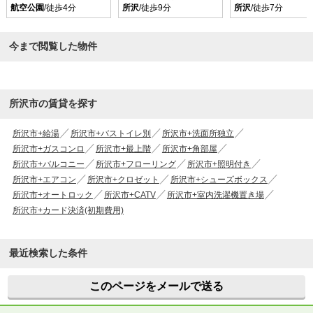
航空公園
/徒歩4分
所沢
/徒歩9分
所沢
/徒歩7分
今まで閲覧した物件
所沢市の賃貸を探す
所沢市+給湯
所沢市+バストイレ別
所沢市+洗面所独立
所沢市+ガスコンロ
所沢市+最上階
所沢市+角部屋
所沢市+バルコニー
所沢市+フローリング
所沢市+照明付き
所沢市+エアコン
所沢市+クロゼット
所沢市+シューズボックス
所沢市+オートロック
所沢市+CATV
所沢市+室内洗濯機置き場
所沢市+カード決済(初期費用)
最近検索した条件
このページをメールで送る