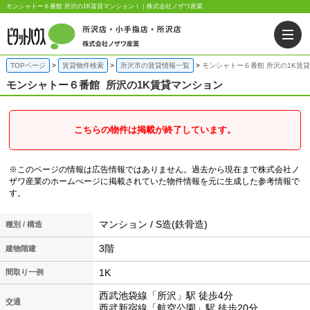
モンシャトー６番館 所沢の1K賃貸マンション！｜株式会社ノザワ産業
TOPページ
賃貸物件検索
所沢市の賃貸情報一覧
モンシャトー６番館 所沢の1K賃
モンシャトー６番館
所沢の1K賃貸マンション
こちらの物件は掲載が終了しています。
※このページの情報は広告情報ではありません。過去から現在まで株式会社ノ
ザワ産業のホームぺージに掲載されていた物件情報を元に生成した参考情報で
す。
マンション / S造(鉄骨造)
種別 / 構造
3階
建物階建
1K
間取り一例
西武池袋線「所沢」駅 徒歩4分
交通
西武新宿線「航空公園」駅 徒歩20分