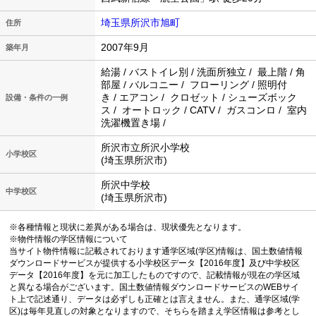
埼玉県所沢市旭町
住所
2007年9月
築年月
給湯 / バストイレ別 / 洗面所独立 / 最上階 / 角
部屋 / バルコニー / フローリング / 照明付
き / エアコン / クロゼット / シューズボック
設備・条件の一例
ス / オートロック / CATV / ガスコンロ / 室内
洗濯機置き場 /
所沢市立所沢小学校
小学校区
(埼玉県所沢市)
所沢中学校
中学校区
(埼玉県所沢市)
※各種情報と現状に差異がある場合は、現状優先となります。
※物件情報の学区情報について
当サイト物件情報に記載されております通学区域(学区)情報は、国土数値情報
ダウンロードサービスが提供する小学校区データ【2016年度】及び中学校区
データ【2016年度】を元に加工したものですので、記載情報が現在の学区域
と異なる場合がございます。国土数値情報ダウンロードサービスのWEBサイ
ト上で記述通り、データは必ずしも正確とは言えません。また、通学区域(学
区)は毎年見直しの対象となりますので、そちらを踏まえ学区情報は参考とし