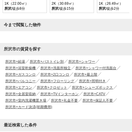
1K（22.00㎡）
2K（30.69㎡）
1K（26.49㎡）
所沢
/徒歩8分
所沢
/徒歩15分
所沢
/徒歩2分
今まで閲覧した物件
所沢市の賃貸を探す
所沢市+給湯
所沢市+バストイレ別
所沢市+シャワー
所沢市+浴室乾燥機
所沢市+洗面所独立
所沢市+シャワー付洗面台
所沢市+ガスコンロ
所沢市+2口コンロ
所沢市+最上階
所沢市+バルコニー
所沢市+フローリング
所沢市+照明付き
所沢市+エアコン
所沢市+クロゼット
所沢市+シューズボックス
所沢市+全居室収納
所沢市+TVインターホン
所沢市+CATV
所沢市+室内洗濯機置き場
所沢市+礼金不要
所沢市+保証人不要
所沢市+カード決済(初期費用)
最近検索した条件