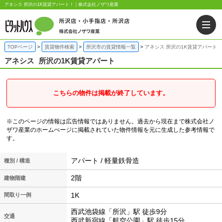
アネシス 所沢の1K賃貸アパート！｜株式会社ノザワ産業
TOPページ
賃貸物件検索
所沢市の賃貸情報一覧
アネシス 所沢の1K賃貸アパート
アネシス
所沢の1K賃貸アパート
こちらの物件は掲載が終了しています。
※このページの情報は広告情報ではありません。過去から現在まで株式会社ノ
ザワ産業のホームぺージに掲載されていた物件情報を元に生成した参考情報で
す。
アパート / 軽量鉄骨造
種別 / 構造
2階
建物階建
1K
間取り一例
西武池袋線「所沢」駅 徒歩9分
交通
西武新宿線「航空公園」駅 徒歩15分