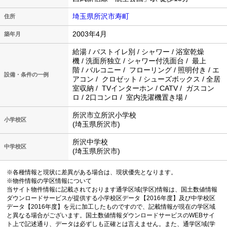
埼玉県所沢市寿町
住所
2003年4月
築年月
給湯 / バストイレ別 / シャワー / 浴室乾燥
機 / 洗面所独立 / シャワー付洗面台 / 最上
階 / バルコニー / フローリング / 照明付き / エ
設備・条件の一例
アコン / クロゼット / シューズボックス / 全居
室収納 / TVインターホン / CATV / ガスコン
ロ / 2口コンロ / 室内洗濯機置き場 /
所沢市立所沢小学校
小学校区
(埼玉県所沢市)
所沢中学校
中学校区
(埼玉県所沢市)
※各種情報と現状に差異がある場合は、現状優先となります。
※物件情報の学区情報について
当サイト物件情報に記載されております通学区域(学区)情報は、国土数値情報
ダウンロードサービスが提供する小学校区データ【2016年度】及び中学校区
データ【2016年度】を元に加工したものですので、記載情報が現在の学区域
と異なる場合がございます。国土数値情報ダウンロードサービスのWEBサイ
ト上で記述通り、データは必ずしも正確とは言えません。また、通学区域(学