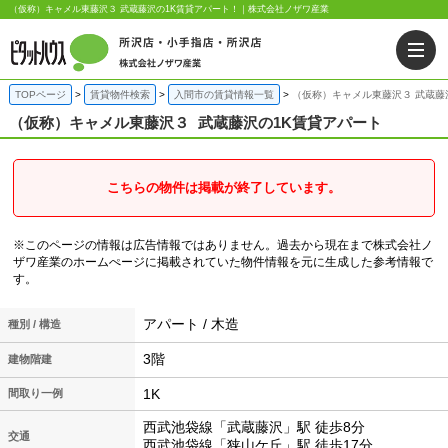
（仮称）キャメル東藤沢３ 武蔵藤沢の1K賃貸アパート！｜株式会社ノザワ産業
TOPページ
賃貸物件検索
入間市の賃貸情報一覧
（仮称）キャメル東藤沢３ 武蔵藤
（仮称）キャメル東藤沢３
武蔵藤沢の1K賃貸アパート
こちらの物件は掲載が終了しています。
※このページの情報は広告情報ではありません。過去から現在まで株式会社ノ
ザワ産業のホームぺージに掲載されていた物件情報を元に生成した参考情報で
す。
アパート / 木造
種別 / 構造
3階
建物階建
1K
間取り一例
西武池袋線「武蔵藤沢」駅 徒歩8分
交通
西武池袋線「狭山ケ丘」駅 徒歩17分