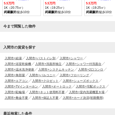
5.5万円
5.5万円
5.5万円
1K（20.75㎡）
1K（19.25㎡）
1K（19.25㎡）
武蔵藤沢
/徒歩10分
武蔵藤沢
/徒歩10分
武蔵藤沢
/徒歩10分
今まで閲覧した物件
入間市の賃貸を探す
入間市+給湯
入間市+バストイレ別
入間市+シャワー
入間市+浴室乾燥機
入間市+洗面所独立
入間市+シャワー付洗面台
入間市+温水洗浄便座
入間市+システムキッチン
入間市+2口コンロ
入間市+角部屋
入間市+バルコニー
入間市+フローリング
入間市+エアコン
入間市+クロゼット
入間市+シューズボックス
入間市+TVインターホン
入間市+オートロック
入間市+宅配ボックス
入間市+駐輪場
入間市+ネット使用料不要
入間市+室内洗濯機置き場
入間市+敷金不要
入間市+保証人不要
入間市+カード決済(初期費用)
最近検索した条件