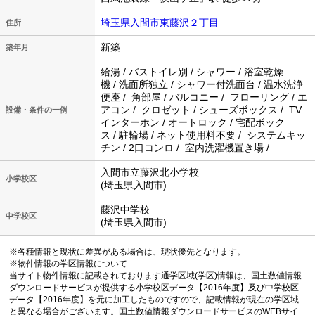
埼玉県入間市東藤沢２丁目
住所
新築
築年月
給湯 / バストイレ別 / シャワー / 浴室乾燥
機 / 洗面所独立 / シャワー付洗面台 / 温水洗浄
便座 / 角部屋 / バルコニー / フローリング / エ
アコン / クロゼット / シューズボックス / TV
設備・条件の一例
インターホン / オートロック / 宅配ボック
ス / 駐輪場 / ネット使用料不要 / システムキッ
チン / 2口コンロ / 室内洗濯機置き場 /
入間市立藤沢北小学校
小学校区
(埼玉県入間市)
藤沢中学校
中学校区
(埼玉県入間市)
※各種情報と現状に差異がある場合は、現状優先となります。
※物件情報の学区情報について
当サイト物件情報に記載されております通学区域(学区)情報は、国土数値情報
ダウンロードサービスが提供する小学校区データ【2016年度】及び中学校区
データ【2016年度】を元に加工したものですので、記載情報が現在の学区域
と異なる場合がございます。国土数値情報ダウンロードサービスのWEBサイ