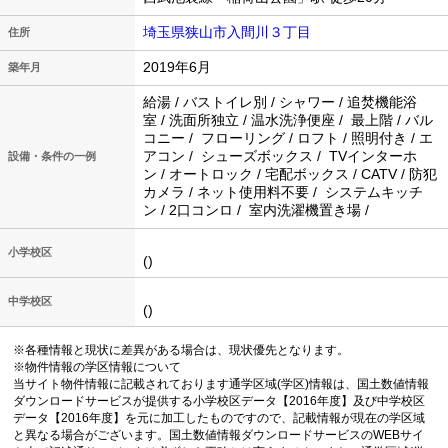
埼玉県狭山市入間川３丁目
住所
2019年6月
築年月
給湯 / バストイレ別 / シャワー / 追焚機能浴
室 / 洗面所独立 / 温水洗浄便座 / 最上階 / バル
コニー / フローリング / ロフト / 照明付き / エ
アコン / シューズボックス / TVインターホ
設備・条件の一例
ン / オートロック / 宅配ボックス / CATV / 防犯
カメラ / ネット使用料不要 / システムキッチ
ン / 2口コンロ / 室内洗濯機置き場 /
小学校区
()
中学校区
()
※各種情報と現状に差異がある場合は、現状優先となります。
※物件情報の学区情報について
当サイト物件情報に記載されております通学区域(学区)情報は、国土数値情報
ダウンロードサービスが提供する小学校区データ【2016年度】及び中学校区
データ【2016年度】を元に加工したものですので、記載情報が現在の学区域
と異なる場合がございます。国土数値情報ダウンロードサービスのWEBサイ