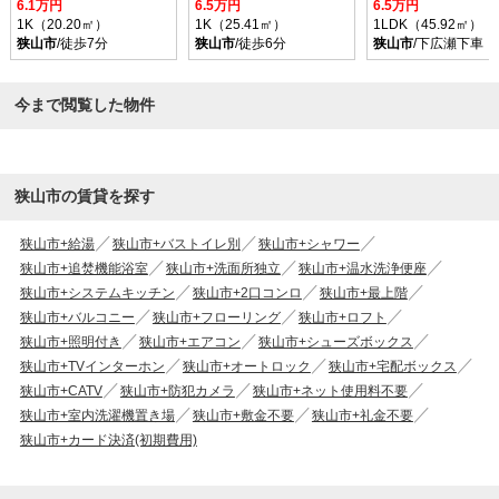
6.1万円
6.5万円
6.5万円
1K（20.20㎡）
1K（25.41㎡）
1LDK（45.92㎡）
狭山市
/徒歩7分
狭山市
/徒歩6分
狭山市
/下広瀬下車 
今まで閲覧した物件
狭山市の賃貸を探す
狭山市+給湯
狭山市+バストイレ別
狭山市+シャワー
狭山市+追焚機能浴室
狭山市+洗面所独立
狭山市+温水洗浄便座
狭山市+システムキッチン
狭山市+2口コンロ
狭山市+最上階
狭山市+バルコニー
狭山市+フローリング
狭山市+ロフト
狭山市+照明付き
狭山市+エアコン
狭山市+シューズボックス
狭山市+TVインターホン
狭山市+オートロック
狭山市+宅配ボックス
狭山市+CATV
狭山市+防犯カメラ
狭山市+ネット使用料不要
狭山市+室内洗濯機置き場
狭山市+敷金不要
狭山市+礼金不要
狭山市+カード決済(初期費用)