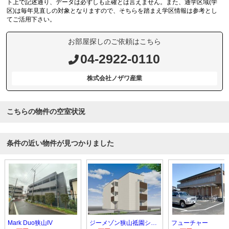
ト上で記述通り、データは必ずしも正確とは言えません。また、通学区域(学
区)は毎年見直しの対象となりますので、そちらを踏まえ学区情報は参考とし
てご活用下さい。
お部屋探しのご依頼はこちら
04-2922-0110
株式会社ノザワ産業
こちらの物件の空室状況
条件の近い物件が見つかりました
Mark Duo狭山IV
ジーメゾン狭山祗園シエル
フューチャー