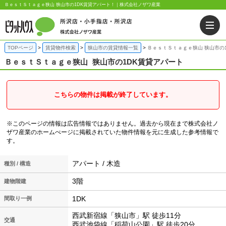
ＢｅｓｔＳｔａｇｅ狭山 狭山市の1DK賃貸アパート！｜株式会社ノザワ産業
TOPページ
賃貸物件検索
狭山市の賃貸情報一覧
ＢｅｓｔＳｔａｇｅ狭山 狭山市の
ＢｅｓｔＳｔａｇｅ狭山
狭山市の1DK賃貸アパート
こちらの物件は掲載が終了しています。
※このページの情報は広告情報ではありません。過去から現在まで株式会社ノ
ザワ産業のホームぺージに掲載されていた物件情報を元に生成した参考情報で
す。
アパート / 木造
種別 / 構造
3階
建物階建
1DK
間取り一例
西武新宿線「狭山市」駅 徒歩11分
交通
西武池袋線「稲荷山公園」駅 徒歩20分