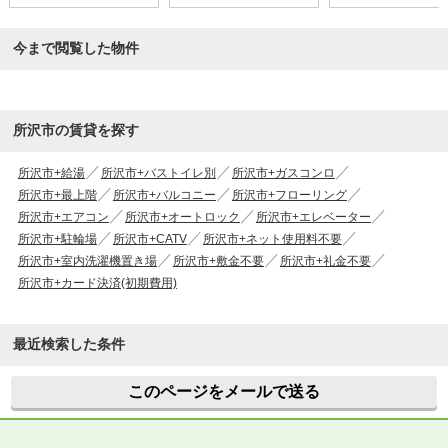
今まで閲覧した物件
所沢市の賃貸を探す
所沢市+給湯
所沢市+バストイレ別
所沢市+ガスコンロ
所沢市+最上階
所沢市+バルコニー
所沢市+フローリング
所沢市+エアコン
所沢市+オートロック
所沢市+エレベーター
所沢市+駐輪場
所沢市+CATV
所沢市+ネット使用料不要
所沢市+室内洗濯機置き場
所沢市+敷金不要
所沢市+礼金不要
所沢市+カード決済(初期費用)
最近検索した条件
このページをメールで送る