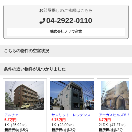
お部屋探しのご依頼はこちら
04-2922-0110
株式会社ノザワ産業
こちらの物件の空室状況
条件の近い物件が見つかりました
アルチェ
サンリット・レジデンス
アーガスヒルズ５５
5.3万円
6.75万円
6.7万円
1K（25.92㎡）
1K（23.00㎡）
2LDK（47.27㎡）
新所沢
/徒歩5分
新所沢
/徒歩3分
新所沢
/徒歩2分