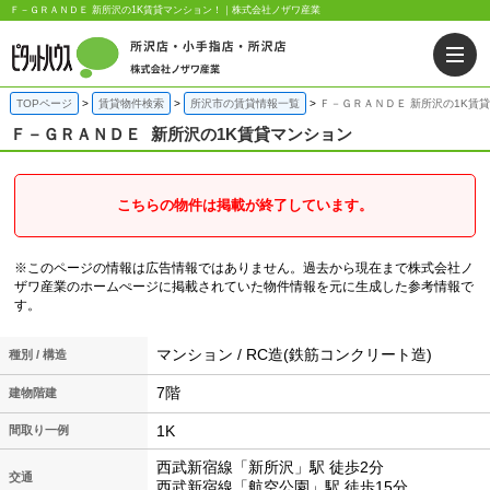
Ｆ－ＧＲＡＮＤＥ 新所沢の1K賃貸マンション！｜株式会社ノザワ産業
TOPページ
賃貸物件検索
所沢市の賃貸情報一覧
Ｆ－ＧＲＡＮＤＥ 新所沢の1K賃
Ｆ－ＧＲＡＮＤＥ
新所沢の1K賃貸マンション
こちらの物件は掲載が終了しています。
※このページの情報は広告情報ではありません。過去から現在まで株式会社ノ
ザワ産業のホームぺージに掲載されていた物件情報を元に生成した参考情報で
す。
マンション / RC造(鉄筋コンクリート造)
種別 / 構造
7階
建物階建
1K
間取り一例
西武新宿線「新所沢」駅 徒歩2分
交通
西武新宿線「航空公園」駅 徒歩15分