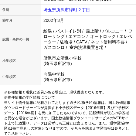
埼玉県所沢市緑町２丁目
住所
2002年3月
築年月
給湯 / バストイレ別 / 最上階 / バルコニー / フ
ローリング / エアコン / オートロック / エレベ
設備・条件の一例
ーター / 駐輪場 / CATV / ネット使用料不要 /
ガスコンロ / 室内洗濯機置き場 /
所沢市立清進小学校
小学校区
(埼玉県所沢市)
向陽中学校
中学校区
(埼玉県所沢市)
※各種情報と現状に差異がある場合は、現状優先となります。
※物件情報の学区情報について
当サイト物件情報に記載されております通学区域(学区)情報は、国土数値情報
ダウンロードサービスが提供する小学校区データ【2016年度】及び中学校区
データ【2016年度】を元に加工したものですので、記載情報が現在の学区域
と異なる場合がございます。国土数値情報ダウンロードサービスのWEBサイ
ト上で記述通り、データは必ずしも正確とは言えません。また、通学区域(学
区)は毎年見直しの対象となりますので、そちらを踏まえ学区情報は参考とし
てご活用下さい。