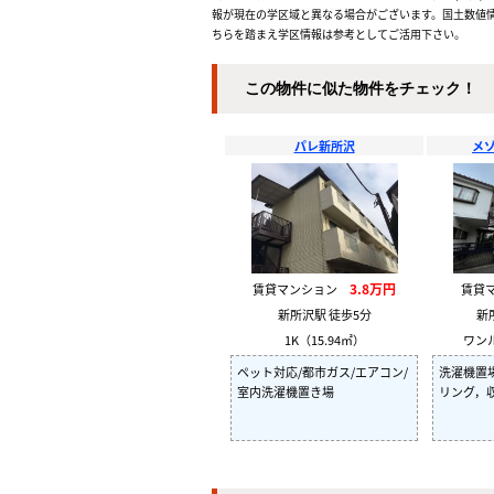
報が現在の学区域と異なる場合がございます。国土数値情
ちらを踏まえ学区情報は参考としてご活用下さい。
この物件に似た物件をチェック！
パレ新所沢
メ
3.8万円
賃貸マンション
賃貸
新所沢駅 徒歩5分
新
1K（15.94㎡）
ワンル
ペット対応/都市ガス/エアコン/
洗濯機置
室内洗濯機置き場
リング，