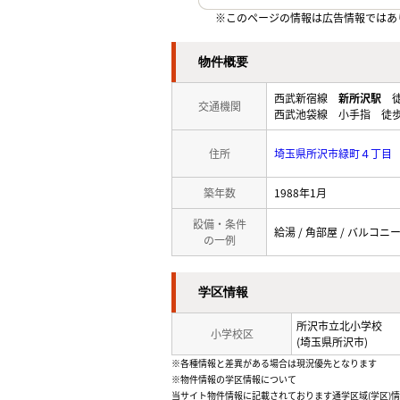
※このページの情報は広告情報ではあ
物件概要
西武新宿線
新所沢駅
徒
交通機関
西武池袋線 小手指 徒歩
住所
埼玉県所沢市緑町４丁目
築年数
1988年1月
設備・条件
給湯 / 角部屋 / バルコニー
の一例
学区情報
所沢市立北小学校
小学校区
(埼玉県所沢市)
※各種情報と差異がある場合は現況優先となります
※物件情報の学区情報について
当サイト物件情報に記載されております通学区域(学区)