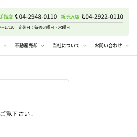
04-2948-0110
04-2922-0110
手指店
新所沢店
戸建て
諸費用
人情報保護方針
その他の問合せ
仲介と買取の違い
賃貸vs持ち家
0～17:30 定休日：毎週火曜日・水曜日
不動産売却
当社について
お問い合わせ
戸建て
諸費用
人情報保護方針
無料賃料査定
その他の問合せ
仲介と買取の違い
賃貸vs持ち家
採用情報
無料売却査定