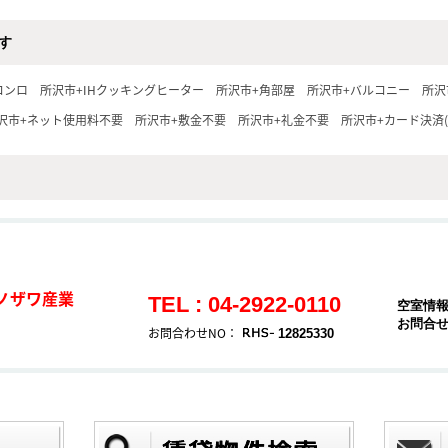
す
コンロ
所沢市+IHクッキングヒーター
所沢市+角部屋
所沢市+バルコニー
所沢
沢市+ネット使用料不要
所沢市+敷金不要
所沢市+礼金不要
所沢市+カード決済(
ノザワ産業
TEL : 04-2922-0110
空室情
お問合
お問合わせNO：
12825330