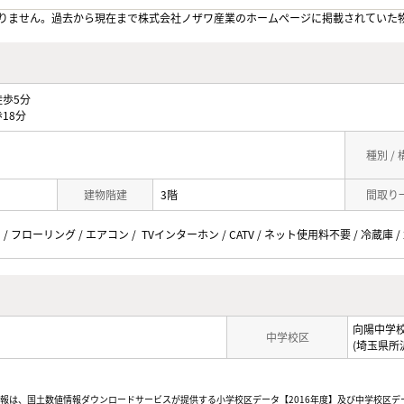
りません。過去から現在まで株式会社ノザワ産業のホームぺージに掲載されていた
歩5分
18分
種別 /
建物階建
3階
間取り
 / フローリング / エアコン / TVインターホン / CATV / ネット使用料不要 / 冷蔵庫 
向陽中学
中学校区
(埼玉県所
情報は、国土数値情報ダウンロードサービスが提供する小学校区データ【2016年度】及び中学校区デ