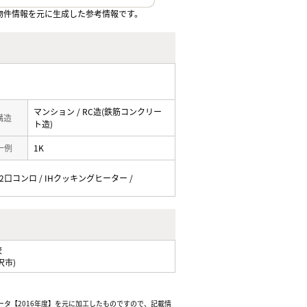
物件情報を元に生成した参考情報です。
マンション / RC造(鉄筋コンクリー
 構造
ト造)
一例
1K
/ 2口コンロ / IHクッキングヒーター /
校
沢市)
ータ【2016年度】を元に加工したものですので、記載情