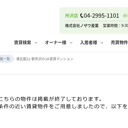
04-2995-1101
所沢店
小
ナー
お知らせ
購入までの流れ
管理物件一覧
お気に入り
業者の選び方
その他の問合せ
住まいのトラブルQ&A
お客様の声
閲覧履歴
管理のご依頼
よくある質問
媒介契約の種類
スタッフブログ
お住まいの解約手続き
保存した検索条件
マンションVS
売却時の
個
株式会社ノザワ産業
営業時間：9:3
高く売るポイント
よくある質問
相続
賃貸検索
オーナー様
入居者様
売買物件
ウス小手指店
コンテナ
ピタットハウス新所沢店
報一覧
煉瓦館32 新所沢の1K賃貸マンション
ナー
お知らせ
購入までの流れ
空き家管理
お気に入り
業者の選び方
その他の問合せ
住まいのトラブルQ&A
お客様の声
管理物件一覧
閲覧履歴
よくある質問
媒介契約の種類
スタッフブログ
お住まいの解約手続き
保存した検索条件
管理のご依頼
マンションVS
売却時の
個
高く売るポイント
よくある質問
相続
ウス小手指店
コンテナ
ピタットハウス新所沢店