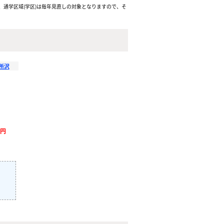
通学区域(学区)は毎年見直しの対象となりますので、そ
所沢
万円