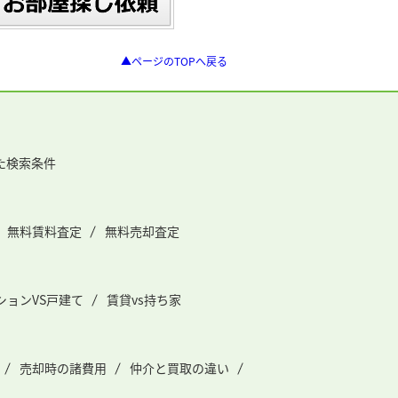
▲ページのTOPへ戻る
た検索条件
無料賃料査定
無料売却査定
ションVS戸建て
賃貸vs持ち家
売却時の諸費用
仲介と買取の違い