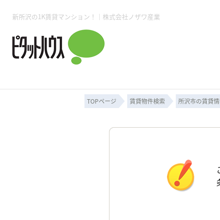
新所沢の1K賃貸マンション！｜株式会社ノザワ産業
所沢賃貸TOP
賃貸管理業務
入居者様用ページTOP
売買物件一覧
無料売却査定
会社概要
ご来店予約
スタッフ紹介
お住まいの解約手続き
土地・空き家活用
購入時の諸費用
仲介手数料について
物件検索フォーム
入居中のマ
必要な書類
売却の流れ
月極駐車場
ピタットハウス所沢店
事業用物件
ピタットハ
TOPページ
賃貸物件検索
所沢市の賃貸情
所沢賃貸TOP
賃貸管理業務
入居者様用ページTOP
売買物件一覧
無料売却査定
会社概要
ご来店予約
スタッフ紹介
お住まいの解約手続き
土地・空き家活用
購入時の諸費用
仲介手数料について
物件検索フォーム
入居中のマ
必要な書類
売却の流れ
月極駐車場
ピタットハウス所沢店
事業用物件
ピタットハ