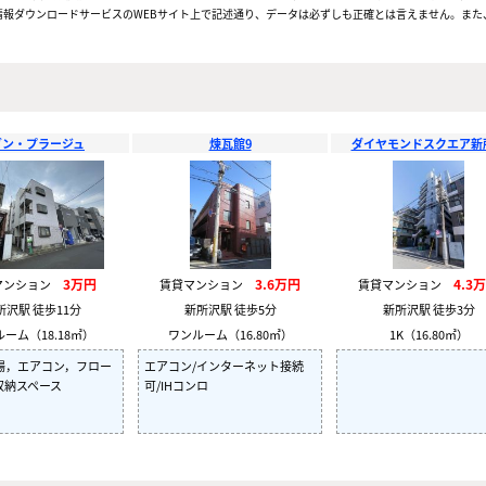
報ダウンロードサービスのWEBサイト上で記述通り、データは必ずしも正確とは言えません。また、
ゾン・プラージュ
煉瓦館9
ダイヤモンドスクエア新
3万円
3.6万円
4.3
マンション
賃貸マンション
賃貸マンション
所沢駅 徒歩11分
新所沢駅 徒歩5分
新所沢駅 徒歩3分
ーム（18.18㎡）
ワンルーム（16.80㎡）
1K（16.80㎡）
場，エアコン，フロー
エアコン/インターネット接続
収納スペース
可/IHコンロ